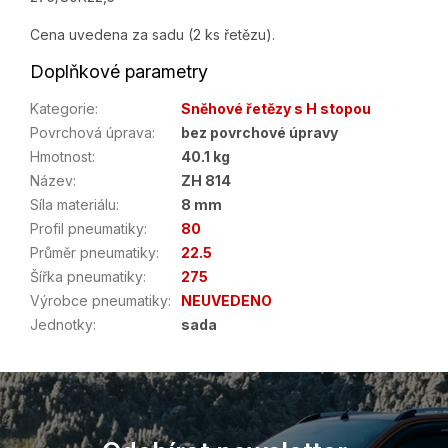
Cena uvedena za sadu (2 ks řetězu).
Doplňkové parametry
Kategorie
:
Sněhové řetězy s H stopou
Povrchová úprava
:
bez povrchové úpravy
Hmotnost
:
40.1 kg
Název
:
ZH 814
Síla materiálu
:
8 mm
Profil pneumatiky
:
80
Průměr pneumatiky
:
22.5
Šířka pneumatiky
:
275
Výrobce pneumatiky
:
NEUVEDENO
Jednotky
:
sada
Z
á
p