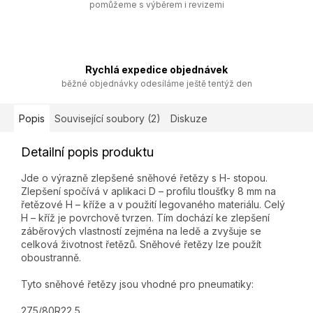
pomůžeme s výběrem i revizemi
Rychlá expedice objednávek
běžné objednávky odesíláme ještě tentýž den
Popis
Související soubory (2)
Diskuze
Detailní popis produktu
Jde o výrazně zlepšené sněhové řetězy s H- stopou.
Zlepšení spočívá v aplikaci D – profilu tloušťky 8 mm na
řetězové H – kříže a v použití legovaného materiálu. Celý
H – kříž je povrchově tvrzen. Tím dochází ke zlepšení
záběrových vlastností zejména na ledě a zvyšuje se
celková životnost řetězů. Sněhové řetězy lze použít
oboustranně.
Tyto sněhové řetězy jsou vhodné pro pneumatiky:
275/80R22,5