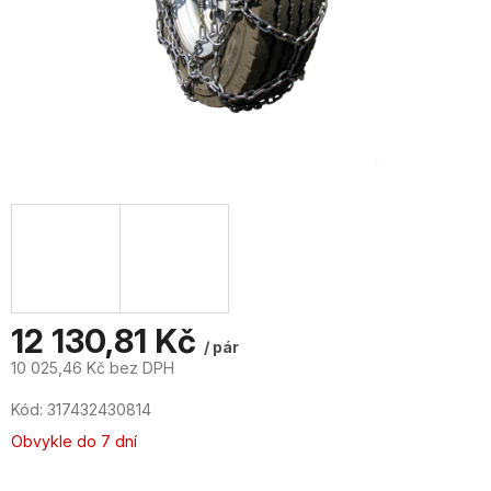
12 130,81 Kč
/ pár
10 025,46 Kč bez DPH
Měrná
Kód:
317432430814
cena:
Obvykle do 7 dní