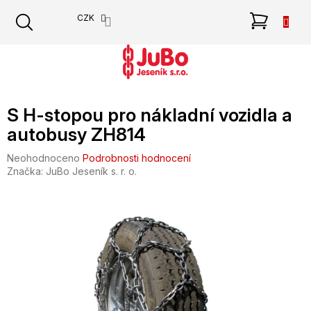
Přejít
NÁKU
CZK
na
obsah
KOŠÍK
S H-stopou pro nákladní vozidla a
autobusy ZH814
Průměrné
Neohodnoceno
Podrobnosti hodnocení
hodnocení
Značka:
JuBo Jeseník s. r. o.
produktu
je
0,0
z
5
hvězdiček.