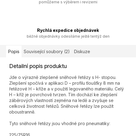
pomůžeme s výběrem i revizemi
Rychlá expedice objednávek
běžné objednávky odesíláme ještě tentýž den
Popis
Související soubory (2)
Diskuze
Detailní popis produktu
Jde o výrazně zlepšené sněhové řetězy s H- stopou.
Zlepšení spočívá v aplikaci D – profilu tloušťky 8 mm na
řetězové H – kříže a v použití legovaného materiálu. Celý
H – kříž je povrchově tvrzen. Tím dochází ke zlepšení
záběrových vlastností zejména na ledě a zvyšuje se
celková životnost řetězů. Sněhové řetězy lze použít
oboustranně.
Tyto sněhové řetězy jsou vhodné pro pneumatiky:
225/75R16