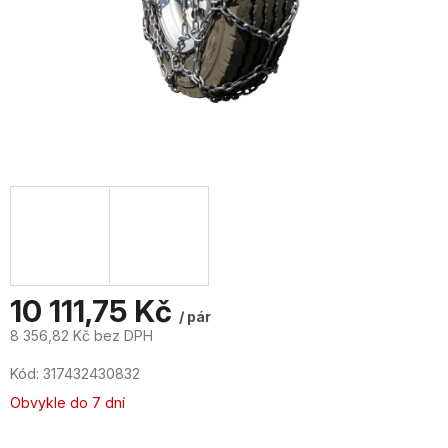
10 111,75 Kč
/ pár
8 356,82 Kč bez DPH
Měrná
Kód:
317432430832
cena:
Obvykle do 7 dní