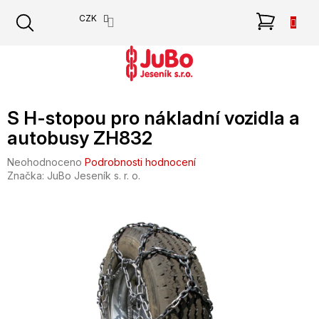
Přejít
NÁKU
CZK
na
obsah
KOŠÍK
S H-stopou pro nákladní vozidla a
autobusy ZH832
Průměrné
Neohodnoceno
Podrobnosti hodnocení
hodnocení
Značka:
JuBo Jeseník s. r. o.
produktu
je
0,0
z
5
hvězdiček.