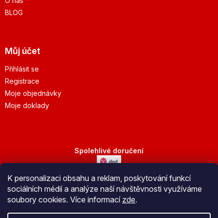
O nás
BLOG
Můj účet
Přihlásit se
Registrace
Moje objednávky
Moje doklady
Spolehlivé doručení
K personalizaci obsahu a reklam, poskytování funkcí
Bezpečná platba
sociálních médií a analýze naší návštěvnosti využíváme
soubory cookies. Více informací
zde
.