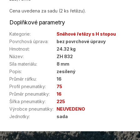
Cena uvedena za sadu (2 ks řetězu).
Doplňkové parametry
Kategorie
:
Sněhové řetězy s H stopou
Povrchová úprava
:
bez povrchové úpravy
Hmotnost
:
24.32 kg
Název
:
ZH 832
Síla materiálu
:
8 mm
Popis
:
zesílený
Průměr ráfku
:
16
Profil pneumatiky
:
75
Průměr pneumatiky
:
16
Šířka pneumatiky
:
225
Výrobce pneumatiky
:
NEUVEDENO
Jednotky
:
sada
Z