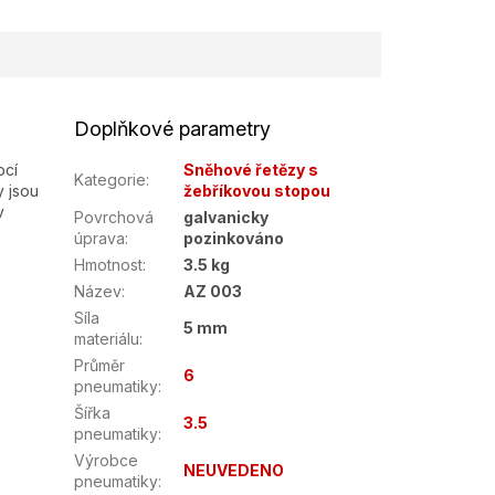
Doplňkové parametry
ocí
Sněhové řetězy s
Kategorie
:
 jsou
žebříkovou stopou
v
Povrchová
galvanicky
.
úprava
:
pozinkováno
Hmotnost
:
3.5 kg
Název
:
AZ 003
Síla
5 mm
materiálu
:
Průměr
6
pneumatiky
:
Šířka
3.5
pneumatiky
:
Výrobce
NEUVEDENO
pneumatiky
: