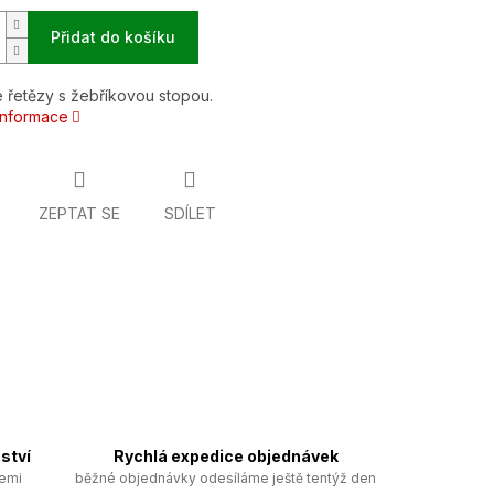
Přidat do košíku
 řetězy s žebříkovou stopou.
 informace
ZEPTAT SE
SDÍLET
ství
Rychlá expedice objednávek
zemi
běžné objednávky odesíláme ještě tentýž den