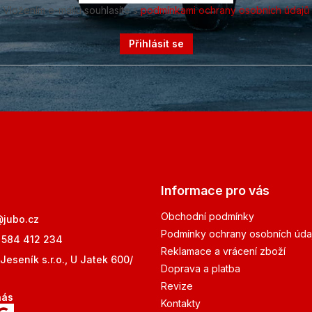
Vložením e-mailu souhlasíte s
podmínkami ochrany osobních údajů
Přihlásit se
Informace pro vás
Obchodní podmínky
@
jubo.cz
Podmínky ochrany osobních úda
 584 412 234
Reklamace a vrácení zboží
Jeseník s.r.o., U Jatek 600/
Doprava a platba
Revize
nás
Kontakty