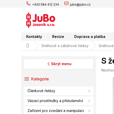
Přejít
+420 584 412 234
jubo@jubo.cz
na
obsah
Kontakty
Revize
Doprava a platba
Domů
Sněhové a záběrové řetězy
Sněhové 
S ž
Skrýt menu
Průměr
Neoho
P
hodnoc
o
Přeskočit
Kategorie
produk
s
kategorie
je
t
0,0
Článkové řetězy
r
z
a
5
Vázací prostředky a příslušenství
hvězdič
n
n
Zařízení pro zvedání a manipulaci