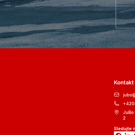
Kontakt
jubo
+420
JuBo 
2
Sledujte 