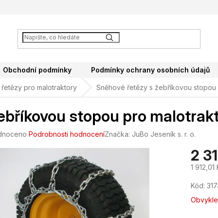
Obchodní podmínky
Podmínky ochrany osobních údajů
řetězy pro malotraktory
Sněhové řetězy s žebříkovou stopou
ebříkovou stopou pro malotra
né
dnoceno
Podrobnosti hodnocení
Značka:
JuBo Jeseník s. r. o.
ení
2 3
tu
1 912,01
Měrná
Kód:
317
cena:
ek.
Obvykle