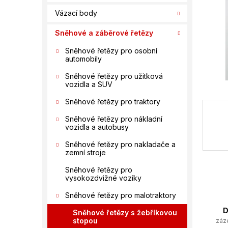
í
Vázací body
p
a
Sněhové a záběrové řetězy
n
e
Sněhové řetězy pro osobní
automobily
l
Sněhové řetězy pro užitková
vozidla a SUV
Sněhové řetězy pro traktory
Sněhové řetězy pro nákladní
vozidla a autobusy
Sněhové řetězy pro nakladače a
zemní stroje
Sněhové řetězy pro
vysokozdvižné vozíky
Sněhové řetězy pro malotraktory
D
Sněhové řetězy s žebříkovou
stopou
záz