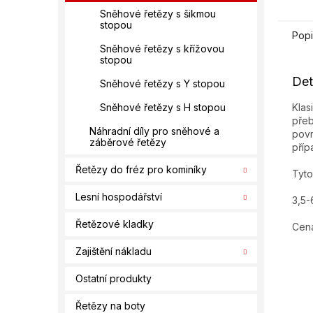
Sněhové řetězy s šikmou
stopou
Popi
Sněhové řetězy s křížovou
stopou
Det
Sněhové řetězy s Y stopou
Klas
Sněhové řetězy s H stopou
přeb
Náhradní díly pro sněhové a
povr
záběrové řetězy
příp
Řetězy do fréz pro kominíky
Tyto
Lesní hospodářství
3,5-
Řetězové kladky
Cena
Zajištění nákladu
Ostatní produkty
Řetězy na boty