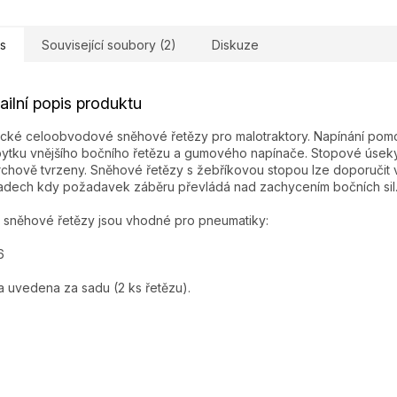
s
Související soubory (2)
Diskuze
ailní popis produktu
ické celoobvodové sněhové řetězy pro malotraktory. Napínání pom
ytku vnějšího bočního řetězu a gumového napínače. Stopové úseky
chově tvrzeny. Sněhové řetězy s žebříkovou stopou lze doporučit 
adech kdy požadavek záběru převládá nad zachycením bočních sil
 sněhové řetězy jsou vhodné pro pneumatiky:
6
 uvedena za sadu (2 ks řetězu).