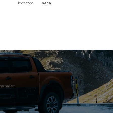
Jednotky
:
sada
 na našem