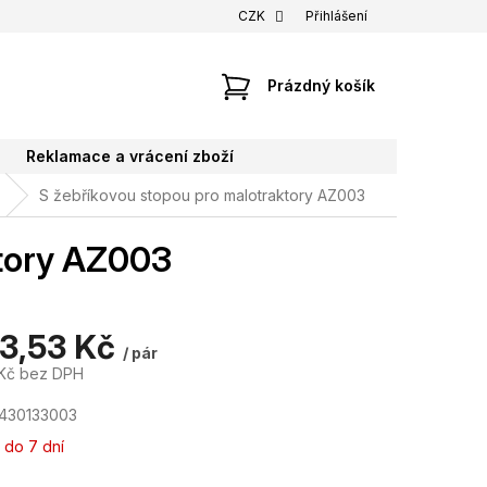
CZK
Přihlášení
NÁKUPNÍ
Prázdný košík
KOŠÍK
Reklamace a vrácení zboží
S žebříkovou stopou pro malotraktory AZ003
ktory AZ003
13,53 Kč
/ pár
 Kč bez DPH
430133003
 do 7 dní