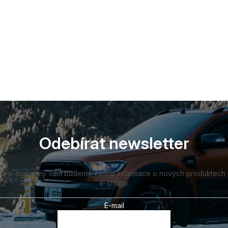
Odebírat newsletter
vůj e-mail a my vám budeme zasílat informace o nových produktech
e-shopu.
E-mail