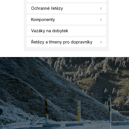
Ochranné řetězy
Komponenty
Vazáky na dobytek
Řetězy a třmeny pro dopravníky
Z
á
p
a
t
í
Vložte s