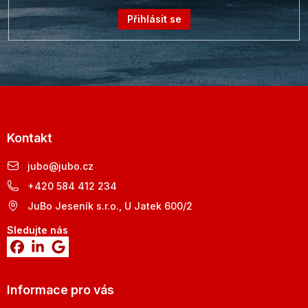
Přihlásit se
Kontakt
jubo
@
jubo.cz
+420 584 412 234
JuBo Jeseník s.r.o., U Jatek 600/2
Sledujte nás
Informace pro vás