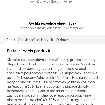
pomůžeme s výběrem i revizemi
Rychlá expedice objednávek
běžné objednávky odesíláme ještě tentýž den
Popis
Související soubory (1)
Diskuze
Detailní popis produktu
Klasické celoobvodové sněhové řetězy pro malotraktory.
Stopu tvoří jednoduché příčné řetězové úseky. Vysokou
životnost jim dává legovaná mangan – borová ocel se
speciálním povrchovým tvrzením. Ve stopových úsecích je
uplatněn kroucený řetěz o průměru 6 mm. Napínaní pomocí
páky na vnějším řetězu. Při nasazování je nutno vozidlem
na řetězy najíždět. Lze je doporučit v případech, kdy
požadavek záběru vysoko převládá nad potřebou
zachycení bočních sil. Sněhové řetězy jsou použitelné
oboustranně – po ojetí 40÷50% z jedné strany je vhodné
řetězy obrátit a z druhé strany provozovat rovněž až do