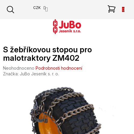
Přejít
NÁKU
CZK
na
obsah
KOŠÍK
S žebříkovou stopou pro
malotraktory ZM402
Průměrné
Neohodnoceno
Podrobnosti hodnocení
hodnocení
Značka:
JuBo Jeseník s. r. o.
produktu
je
0,0
z
5
hvězdiček.