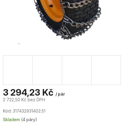
3 294,23 Kč
/ pár
2 722,50 Kč bez DPH
Měrná
Kód:
317432931402.51
cena:
Skladem
(4 páry)