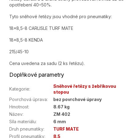
opotřebení 40÷50%.
Tyto sněhové řetězy jsou vhodné pro pneumatiky:
18x8,5-8 CARLISLE TURF MATE
18x8,5-8 KENDA
215/45-10
Cena uvedena za sadu (2 ks řetězu).
Doplňkové parametry
Sněhové řetězy s žebříkovou
Kategorie
:
stopou
Povrchová úprava
:
bez povrchové úpravy
Hmotnost
:
8.67 kg
Název
:
ZM 402
Síla materiálu
:
6 mm
Druh pneumatiky
:
TURF MATE
Profil pneumatiky
:
8.5