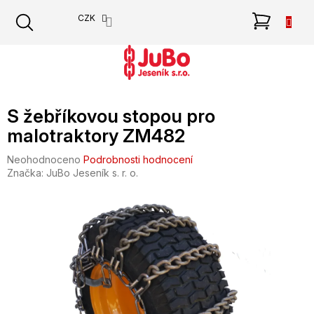
Přejít
NÁKU
CZK
na
obsah
KOŠÍK
S žebříkovou stopou pro
malotraktory ZM482
Průměrné
Neohodnoceno
Podrobnosti hodnocení
hodnocení
Značka:
JuBo Jeseník s. r. o.
produktu
je
0,0
z
5
hvězdiček.