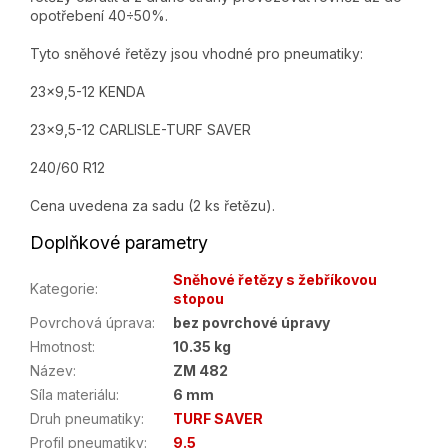
opotřebení 40÷50%.
Tyto sněhové řetězy jsou vhodné pro pneumatiky:
23x9,5-12 KENDA
23x9,5-12 CARLISLE-TURF SAVER
240/60 R12
Cena uvedena za sadu (2 ks řetězu).
Doplňkové parametry
Sněhové řetězy s žebříkovou
Kategorie
:
stopou
Povrchová úprava
:
bez povrchové úpravy
Hmotnost
:
10.35 kg
Název
:
ZM 482
Síla materiálu
:
6 mm
Druh pneumatiky
:
TURF SAVER
Profil pneumatiky
:
9.5