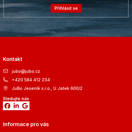
Přihlásit se
Kontakt
jubo
@
jubo.cz
+420 584 412 234
JuBo Jeseník s.r.o., U Jatek 600/2
Sledujte nás
Informace pro vás