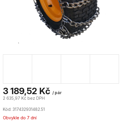
3 189,52 Kč
/ pár
2 635,97 Kč bez DPH
Měrná
Kód:
317432931482.51
cena:
Obvykle do 7 dní