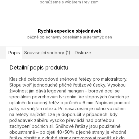
pomůžeme s výběrem i revizemi
Rychlá expedice objednávek
běžné objednávky odesíláme ještě tentýž den
Popis
Související soubory (1)
Diskuze
Detailní popis produktu
Klasické celoobvodové sněhové řetězy pro malotraktory.
Stopu tvoří jednoduché příčné řetězové úseky. Vysokou
životnost jim dává legovaná mangan – borová ocel se
speciálním povrchovým tvrzením. Ve stopových úsecích je
uplatněn kroucený řetěz o průměru 6 mm. Napínaní pomocí
páky na vnějším řetězu. Při nasazování je nutno vozidlem
na řetězy najíždět. Lze je doporučit v případech, kdy
požadavek záběru vysoko převládá nad potřebou
zachycení bočních sil. Sněhové řetězy jsou použitelné
oboustranně – po ojetí 40÷50% z jedné strany je vhodné
řetězy obrátit a z druhé strany provozovat rovněž až do