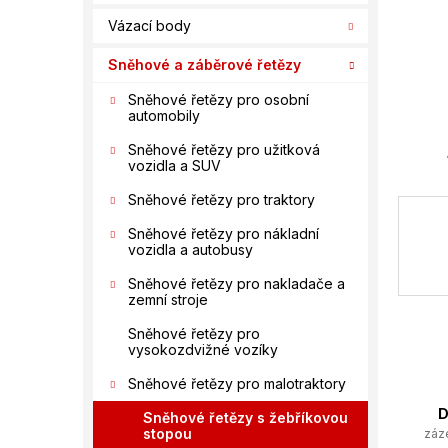
í
Vázací body
p
a
Sněhové a záběrové řetězy
n
e
Sněhové řetězy pro osobní
automobily
l
Sněhové řetězy pro užitková
vozidla a SUV
Sněhové řetězy pro traktory
Sněhové řetězy pro nákladní
vozidla a autobusy
Sněhové řetězy pro nakladače a
zemní stroje
Sněhové řetězy pro
vysokozdvižné vozíky
Sněhové řetězy pro malotraktory
D
Sněhové řetězy s žebříkovou
stopou
záz