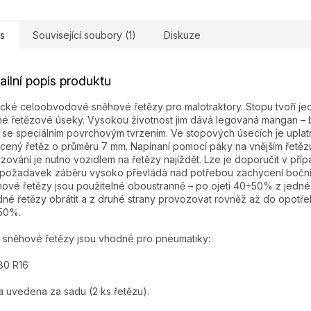
s
Související soubory (1)
Diskuze
ailní popis produktu
ické celoobvodové sněhové řetězy pro malotraktory. Stopu tvoří j
né řetězové úseky. Vysokou životnost jim dává legovaná mangan –
 se speciálním povrchovým tvrzením. Ve stopových úsecích je upla
cený řetěz o průměru 7 mm. Napínaní pomocí páky na vnějším řetězu
zování je nutno vozidlem na řetězy najíždět. Lze je doporučit v pří
požadavek záběru vysoko převládá nad potřebou zachycení bočníc
ové řetězy jsou použitelné oboustranně – po ojetí 40÷50% z jedné 
né řetězy obrátit a z druhé strany provozovat rovněž až do opotře
50%.
 sněhové řetězy jsou vhodné pro pneumatiky:
80 R16
 uvedena za sadu (2 ks řetězu).