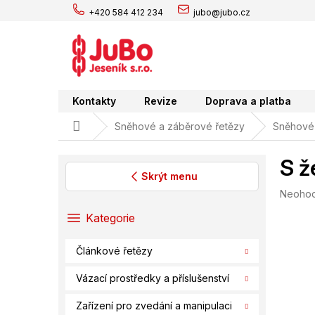
Přejít
+420 584 412 234
jubo@jubo.cz
na
obsah
Kontakty
Revize
Doprava a platba
Domů
Sněhové a záběrové řetězy
Sněhové 
S ž
Skrýt menu
Průměr
Neoho
P
hodnoc
o
Přeskočit
Kategorie
produk
s
kategorie
je
t
0,0
Článkové řetězy
r
z
a
5
Vázací prostředky a příslušenství
hvězdič
n
n
Zařízení pro zvedání a manipulaci