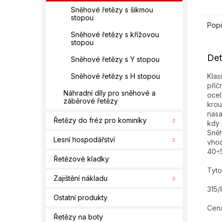
Sněhové řetězy s šikmou
stopou
Popi
Sněhové řetězy s křížovou
stopou
Det
Sněhové řetězy s Y stopou
Klas
Sněhové řetězy s H stopou
příč
Náhradní díly pro sněhové a
ocel
záběrové řetězy
krou
nasa
Řetězy do fréz pro kominíky
kdy 
Sněh
Lesní hospodářství
vhod
40÷
Řetězové kladky
Tyto
Zajištění nákladu
315/
Ostatní produkty
Cena
Řetězy na boty