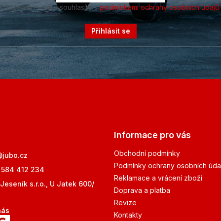
Vložením e-mailu souhlasíte s
podmínkami ochrany osobních údajů
Přihlásit se
Informace pro vás
Obchodní podmínky
@
jubo.cz
Podmínky ochrany osobních úda
 584 412 234
Reklamace a vrácení zboží
Jeseník s.r.o., U Jatek 600/
Doprava a platba
Revize
nás
Kontakty