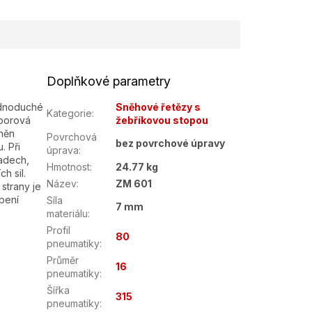
Doplňkové parametry
ednoduché
Sněhové řetězy s
Kategorie
:
 borová
žebříkovou stopou
tněn
Povrchová
bez povrchové úpravy
. Při
úprava
:
padech,
Hmotnost
:
24.77 kg
h sil.
Název
:
ZM 601
strany je
bení
Síla
7 mm
materiálu
:
Profil
80
pneumatiky
:
Průměr
16
pneumatiky
:
Šířka
315
pneumatiky
: