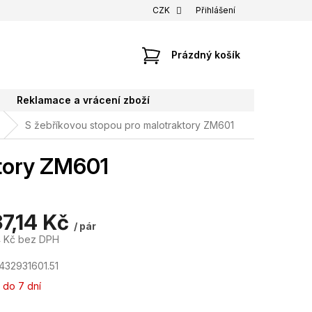
CZK
Přihlášení
NÁKUPNÍ
Prázdný košík
KOŠÍK
Reklamace a vrácení zboží
S žebříkovou stopou pro malotraktory ZM601
ktory ZM601
37,14 Kč
/ pár
4 Kč bez DPH
432931601.51
 do 7 dní