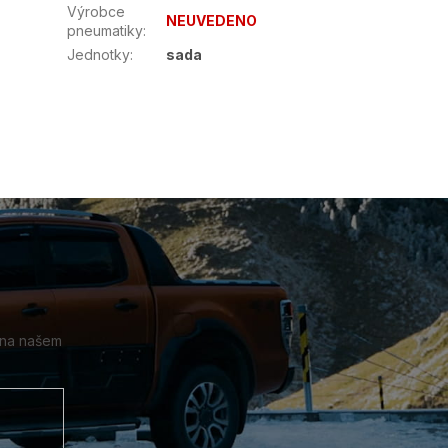
Výrobce
NEUVEDENO
pneumatiky
:
Jednotky
:
sada
 na našem