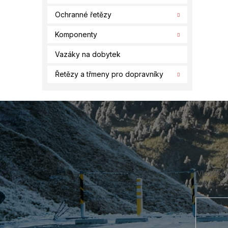
Ochranné řetězy
Komponenty
Vazáky na dobytek
Řetězy a třmeny pro dopravníky
Z
á
p
a
t
í
Vložte s