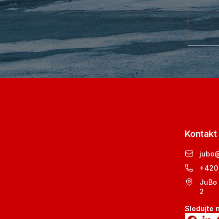
Kontakt
jubo
+420
JuBo 
2
Sledujte 