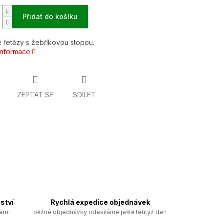
Přidat do košíku
 řetězy s žebříkovou stopou.
 informace
ZEPTAT SE
SDÍLET
ství
Rychlá expedice objednávek
zemi
běžné objednávky odesíláme ještě tentýž den