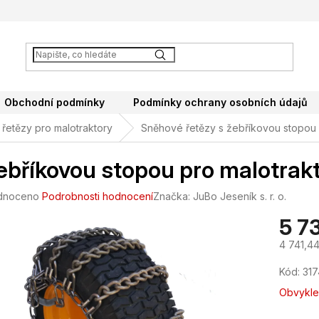
Obchodní podmínky
Podmínky ochrany osobních údajů
řetězy pro malotraktory
Sněhové řetězy s žebříkovou stopou
ebříkovou stopou pro malotra
né
dnoceno
Podrobnosti hodnocení
Značka:
JuBo Jeseník s. r. o.
ení
5 7
tu
4 741,4
Měrná
Kód:
317
cena:
ek.
Obvykle