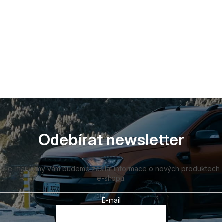
Odebírat newsletter
vůj e-mail a my vám budeme zasílat informace o nových produktech
e-shopu.
E-mail