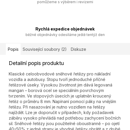
pomůžeme s výběrem i revizemi
Rychlá expedice objednávek
běžné objednávky odesíláme ještě tentýž den
Popis
Související soubory (2)
Diskuze
Detailní popis produktu
Klasické celoobvodové sněhové řetězy pro nákladní
vozidla a autobusy. Stopu tvoří jednoduché příčné
řetězové úseky. Vysokou životnost jim dává legovaná
mangan – borová ocel se speciálním povrchovým
tvrzením. Ve stopových úsecích je uplatněn kroucený
řetěz o průměru 8 mm. Napínaní pomocí páky na vnějším
řetězu. Při nasazování je nutno vozidlem na řetězy
najíždět. Lze je doporučit v případech, kdy požadavek
záběru vysoko převládá nad potřebou zachycení bočních
sil. Sněhové řetězy jsou použitelné oboustranně – po ojetí
40÷50% z jedné strany je vhodné řetězy obrátit a z druhé