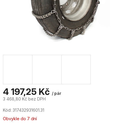
4 197,25 Kč
/ pár
3 468,80 Kč bez DPH
Měrná
Kód:
317432931601.31
cena:
Obvykle do 7 dní