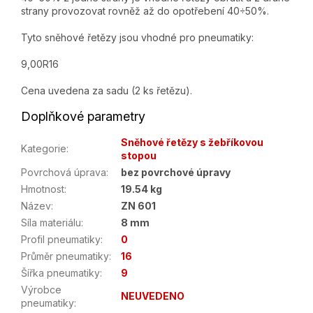
strany provozovat rovněž až do opotřebení 40÷50%.
Tyto sněhové řetězy jsou vhodné pro pneumatiky:
9,00R16
Cena uvedena za sadu (2 ks řetězu).
Doplňkové parametry
Sněhové řetězy s žebříkovou
Kategorie
:
stopou
Povrchová úprava
:
bez povrchové úpravy
Hmotnost
:
19.54 kg
Název
:
ZN 601
Síla materiálu
:
8 mm
Profil pneumatiky
:
0
Průměr pneumatiky
:
16
Šířka pneumatiky
:
9
Výrobce
NEUVEDENO
pneumatiky
: