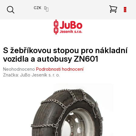
Přejít
NÁKU
CZK
na
obsah
KOŠÍK
S žebříkovou stopou pro nákladní
vozidla a autobusy ZN601
Průměrné
Neohodnoceno
Podrobnosti hodnocení
hodnocení
Značka:
JuBo Jeseník s. r. o.
produktu
je
0,0
z
5
hvězdiček.