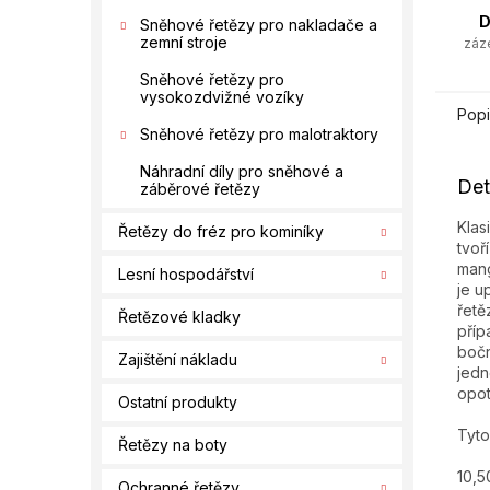
D
Sněhové řetězy pro nakladače a
zemní stroje
záz
Sněhové řetězy pro
vysokozdvižné vozíky
Popi
Sněhové řetězy pro malotraktory
Náhradní díly pro sněhové a
Det
záběrové řetězy
Klas
Řetězy do fréz pro kominíky
tvoř
mang
Lesní hospodářství
je u
řetě
Řetězové kladky
příp
bočn
Zajištění nákladu
jedn
opo
Ostatní produkty
Tyto
Řetězy na boty
10,5
Ochranné řetězy