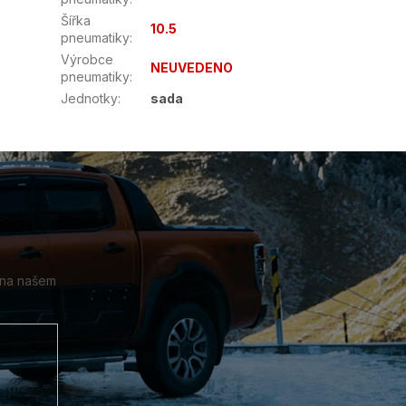
Šířka
10.5
pneumatiky
:
Výrobce
NEUVEDENO
pneumatiky
:
Jednotky
:
sada
 na našem