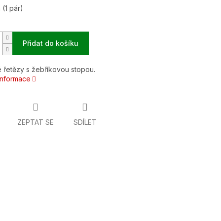
m
(1 pár)
Přidat do košíku
 řetězy s žebříkovou stopou.
 informace
ZEPTAT SE
SDÍLET