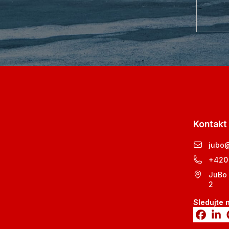
Kontakt
jubo
+420
JuBo 
2
Sledujte 