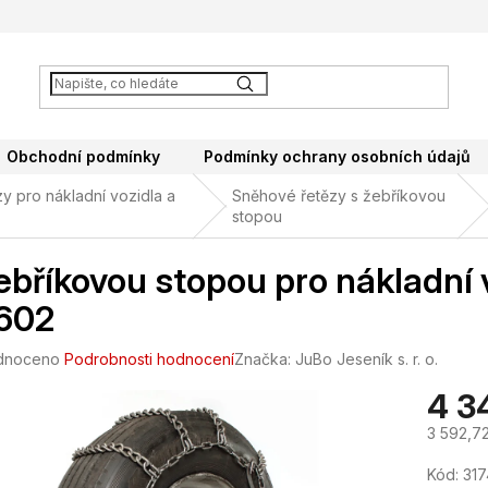
Obchodní podmínky
Podmínky ochrany osobních údajů
y pro nákladní vozidla a
Sněhové řetězy s žebříkovou
stopou
ebříkovou stopou pro nákladní 
602
né
dnoceno
Podrobnosti hodnocení
Značka:
JuBo Jeseník s. r. o.
ení
4 3
tu
3 592,7
Měrná
Kód:
317
cena: