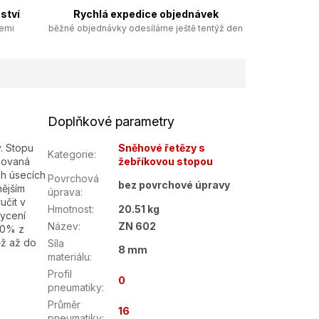
ství
Rychlá expedice objednávek
zemi
běžné objednávky odesíláme ještě tentýž den
Doplňkové parametry
. Stopu
Sněhové řetězy s
Kategorie
:
egovaná
žebříkovou stopou
h úsecích
Povrchová
bez povrchové úpravy
nějším
úprava
:
učit v
Hmotnost
:
20.51 kg
ycení
Název
:
ZN 602
50% z
ěž až do
Síla
8 mm
materiálu
:
Profil
0
pneumatiky
:
Průměr
16
pneumatiky
: