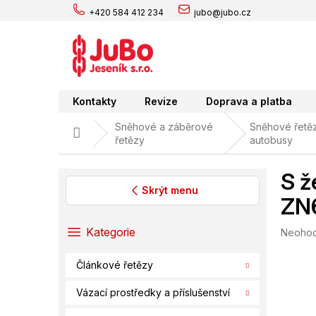
Přejít
+420 584 412 234
jubo@jubo.cz
na
obsah
Kontakty
Revize
Doprava a platba
Sněhové a záběrové
Sněhové řetěz
Domů
řetězy
autobusy
S ž
Skrýt menu
ZN
P
o
Přeskočit
Kategorie
Průměr
Neoho
s
kategorie
hodnoc
t
produk
Článkové řetězy
r
je
0,0
a
Vázací prostředky a příslušenství
z
n
5