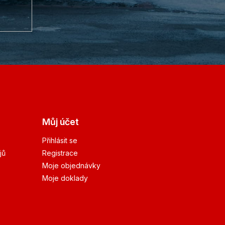
Můj účet
Přihlásit se
jů
Registrace
Moje objednávky
Moje doklady