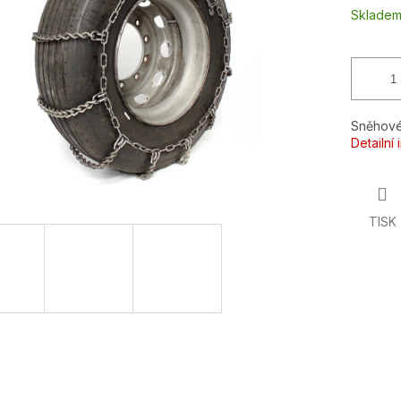
ek.
Sklade
Sněhové
Detailní
TISK