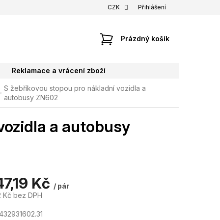
CZK
Přihlášení
NÁKUPNÍ
Prázdný košík
KOŠÍK
Reklamace a vrácení zboží
S žebříkovou stopou pro nákladní vozidla a
autobusy ZN602
vozidla a autobusy
47,19 Kč
/ pár
2 Kč bez DPH
432931602.31