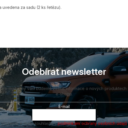
 uvedena za sadu (2 ks řetězu).
Odebírat newsletter
vůj e-mail a my vám budeme zasílat informace o nových produktech
e-shopu.
E-mail
Vložením e-mailu souhlasíte s
podmínkami ochrany osobních údajů