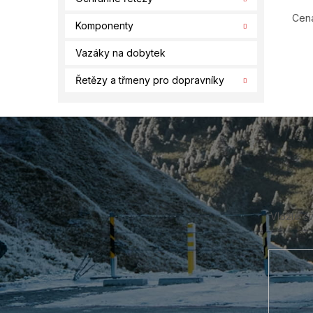
Cena
Komponenty
Vazáky na dobytek
Řetězy a třmeny pro dopravníky
Z
á
p
a
t
í
Vložte s