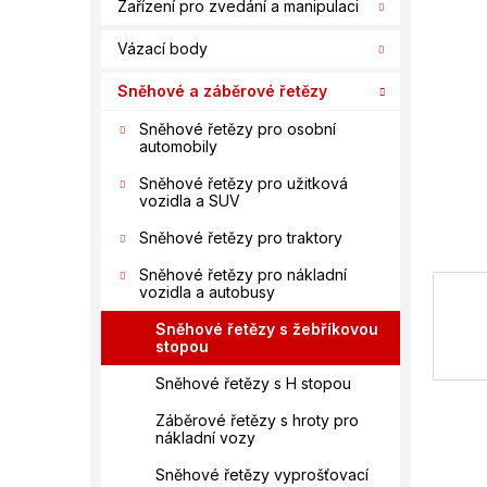
n
Zařízení pro zvedání a manipulaci
hvězdič
í
Vázací body
p
a
Sněhové a záběrové řetězy
n
e
Sněhové řetězy pro osobní
automobily
l
Sněhové řetězy pro užitková
vozidla a SUV
Sněhové řetězy pro traktory
Sněhové řetězy pro nákladní
vozidla a autobusy
Sněhové řetězy s žebříkovou
stopou
Sněhové řetězy s H stopou
Záběrové řetězy s hroty pro
nákladní vozy
Sněhové řetězy vyprošťovací