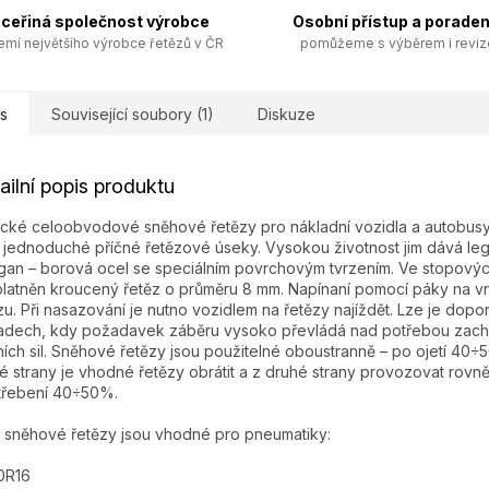
ceřiná společnost výrobce
Osobní přístup a poraden
emí největšího výrobce řetězů v ČR
pomůžeme s výběrem i revi
s
Související soubory (1)
Diskuze
ailní popis produktu
ické celoobvodové sněhové řetězy pro nákladní vozidla a autobusy
í jednoduché příčné řetězové úseky. Vysokou životnost jim dává l
an – borová ocel se speciálním povrchovým tvrzením. Ve stopovýc
platněn kroucený řetěz o průměru 8 mm. Napínaní pomocí páky na v
zu. Při nasazování je nutno vozidlem na řetězy najíždět. Lze je dopor
adech, kdy požadavek záběru vysoko převládá nad potřebou zach
ích sil. Sněhové řetězy jsou použitelné oboustranně – po ojetí 40÷
é strany je vhodné řetězy obrátit a z druhé strany provozovat rovn
třebení 40÷50%.
 sněhové řetězy jsou vhodné pro pneumatiky:
0R16