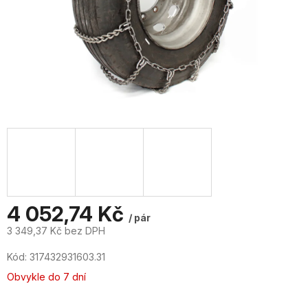
4 052,74 Kč
/ pár
3 349,37 Kč bez DPH
Měrná
Kód:
317432931603.31
cena:
Obvykle do 7 dní