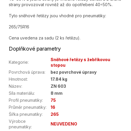
strany provozovat rovněž až do opotřebení 40÷50%.
Tyto sněhové řetězy jsou vhodné pro pneumatiky:
265/75R16
Cena uvedena za sadu (2 ks řetězu).
Doplňkové parametry
Sněhové řetězy s žebříkovou
Kategorie
:
stopou
Povrchová úprava
:
bez povrchové úpravy
Hmotnost
:
17.84 kg
Název
:
ZN 603
Síla materiálu
:
8 mm
Profil pneumatiky
:
75
Průměr pneumatiky
:
16
Šířka pneumatiky
:
265
Výrobce
NEUVEDENO
pneumatiky
: