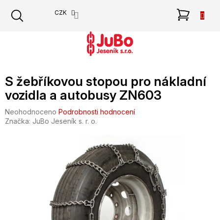
Přejít
NÁKU
CZK
na
obsah
KOŠÍK
S žebříkovou stopou pro nákladní
vozidla a autobusy ZN603
Průměrné
Neohodnoceno
Podrobnosti hodnocení
hodnocení
Značka:
JuBo Jeseník s. r. o.
produktu
je
0,0
z
5
hvězdiček.