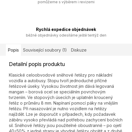
pomůžeme s výběrem i revizemi
Rychlá expedice objednávek
běžné objednávky odesíláme ještě tentýž den
Popis
Související soubory (1)
Diskuze
Detailní popis produktu
Klasické celoobvodové sněhové řetězy pro nákladní
vozidla a autobusy. Stopu tvoří jednoduché příčné
řetězové úseky. Vysokou životnost jim dává legovaná
mangan – borová ocel se speciálním povrchovým
tvrzením. Ve stopových úsecích je uplatněn kroucený
řetěz o průměru 8 mm. Napínaní pomocí páky na vnějším
řetězu. Při nasazování je nutno vozidlem na řetězy
najíždět. Lze je doporučit v případech, kdy požadavek
záběru vysoko převládá nad potřebou zachycení bočních
sil. Sněhové řetězy jsou použitelné oboustranně – po ojetí
40÷50% z jedné strany je vhodné řetězy obrátit a z druhé