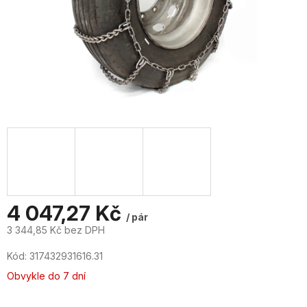
4 047,27 Kč
/ pár
3 344,85 Kč bez DPH
Měrná
Kód:
317432931616.31
cena:
Obvykle do 7 dní