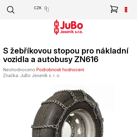
Přejít
NÁKU
CZK
na
obsah
KOŠÍK
S žebříkovou stopou pro nákladní
vozidla a autobusy ZN616
Průměrné
Neohodnoceno
Podrobnosti hodnocení
hodnocení
Značka:
JuBo Jeseník s. r. o.
produktu
je
0,0
z
5
hvězdiček.