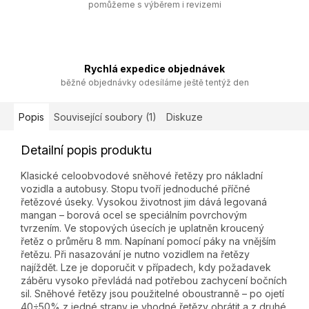
pomůžeme s výběrem i revizemi
Rychlá expedice objednávek
běžné objednávky odesíláme ještě tentýž den
Popis
Související soubory (1)
Diskuze
Detailní popis produktu
Klasické celoobvodové sněhové řetězy pro nákladní
vozidla a autobusy. Stopu tvoří jednoduché příčné
řetězové úseky. Vysokou životnost jim dává legovaná
mangan – borová ocel se speciálním povrchovým
tvrzením. Ve stopových úsecích je uplatněn kroucený
řetěz o průměru 8 mm. Napínaní pomocí páky na vnějším
řetězu. Při nasazování je nutno vozidlem na řetězy
najíždět. Lze je doporučit v případech, kdy požadavek
záběru vysoko převládá nad potřebou zachycení bočních
sil. Sněhové řetězy jsou použitelné oboustranně – po ojetí
40÷50% z jedné strany je vhodné řetězy obrátit a z druhé