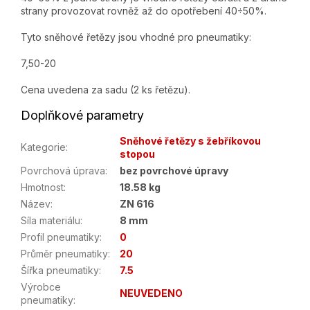
strany provozovat rovněž až do opotřebení 40÷50%.
Tyto sněhové řetězy jsou vhodné pro pneumatiky:
7,50-20
Cena uvedena za sadu (2 ks řetězu).
Doplňkové parametry
Sněhové řetězy s žebříkovou
Kategorie
:
stopou
Povrchová úprava
:
bez povrchové úpravy
Hmotnost
:
18.58 kg
Název
:
ZN 616
Síla materiálu
:
8 mm
Profil pneumatiky
:
0
Průměr pneumatiky
:
20
Šířka pneumatiky
:
7.5
Výrobce
NEUVEDENO
pneumatiky
: