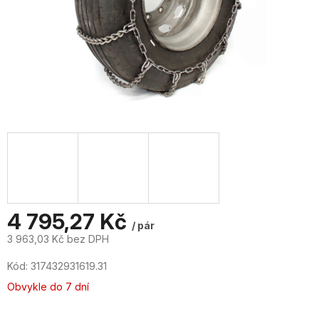
4 795,27 Kč
/ pár
3 963,03 Kč bez DPH
Měrná
Kód:
317432931619.31
cena:
Obvykle do 7 dní