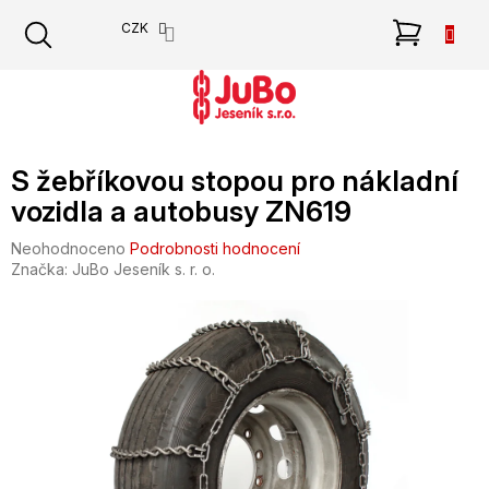
Přejít
NÁKU
CZK
na
obsah
KOŠÍK
S žebříkovou stopou pro nákladní
vozidla a autobusy ZN619
Průměrné
Neohodnoceno
Podrobnosti hodnocení
hodnocení
Značka:
JuBo Jeseník s. r. o.
produktu
je
0,0
z
5
hvězdiček.