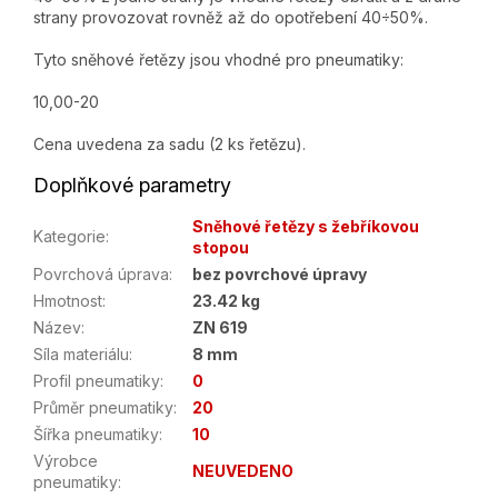
strany provozovat rovněž až do opotřebení 40÷50%.
Tyto sněhové řetězy jsou vhodné pro pneumatiky:
10,00-20
Cena uvedena za sadu (2 ks řetězu).
Doplňkové parametry
Sněhové řetězy s žebříkovou
Kategorie
:
stopou
Povrchová úprava
:
bez povrchové úpravy
Hmotnost
:
23.42 kg
Název
:
ZN 619
Síla materiálu
:
8 mm
Profil pneumatiky
:
0
Průměr pneumatiky
:
20
Šířka pneumatiky
:
10
Výrobce
NEUVEDENO
pneumatiky
: