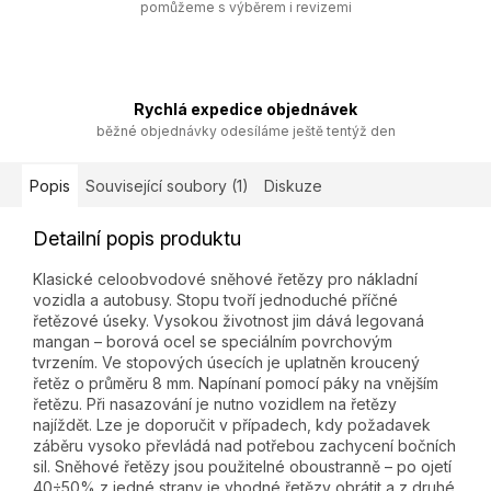
pomůžeme s výběrem i revizemi
Rychlá expedice objednávek
běžné objednávky odesíláme ještě tentýž den
Popis
Související soubory (1)
Diskuze
Detailní popis produktu
Klasické celoobvodové sněhové řetězy pro nákladní
vozidla a autobusy. Stopu tvoří jednoduché příčné
řetězové úseky. Vysokou životnost jim dává legovaná
mangan – borová ocel se speciálním povrchovým
tvrzením. Ve stopových úsecích je uplatněn kroucený
řetěz o průměru 8 mm. Napínaní pomocí páky na vnějším
řetězu. Při nasazování je nutno vozidlem na řetězy
najíždět. Lze je doporučit v případech, kdy požadavek
záběru vysoko převládá nad potřebou zachycení bočních
sil. Sněhové řetězy jsou použitelné oboustranně – po ojetí
40÷50% z jedné strany je vhodné řetězy obrátit a z druhé