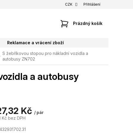
CZK
Přihlášení
NÁKUPNÍ
Prázdný košík
KOŠÍK
Reklamace a vrácení zboží
S žebříkovou stopou pro nákladní vozidla a
autobusy ZN702
vozidla a autobusy
27,32 Kč
/ pár
1 Kč bez DPH
432931702.31