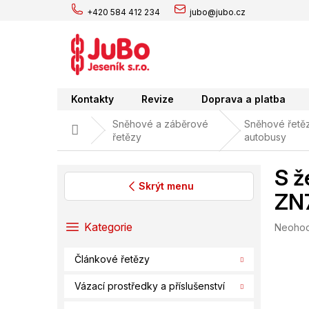
Přejít
+420 584 412 234
jubo@jubo.cz
na
obsah
Kontakty
Revize
Doprava a platba
Sněhové a záběrové
Sněhové řetěz
Domů
řetězy
autobusy
S ž
Skrýt menu
ZN
P
o
Přeskočit
Kategorie
Průměr
Neoho
s
kategorie
hodnoc
t
produk
Článkové řetězy
r
je
0,0
a
Vázací prostředky a příslušenství
z
n
5