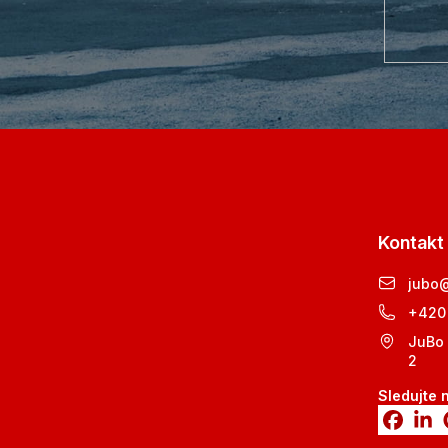
Kontakt
jubo
+420
JuBo 
2
Sledujte 