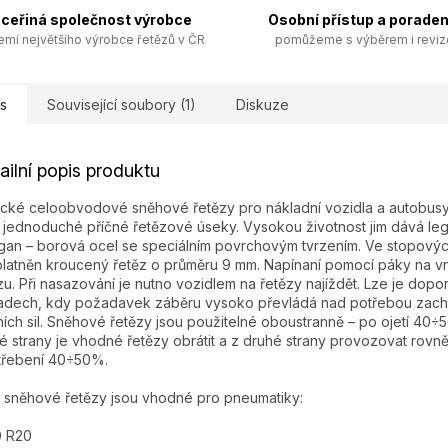
ceřiná společnost výrobce
Osobní přístup a poraden
emí největšího výrobce řetězů v ČR
pomůžeme s výběrem i revi
s
Související soubory (1)
Diskuze
ailní popis produktu
ické celoobvodové sněhové řetězy pro nákladní vozidla a autobusy
í jednoduché příčné řetězové úseky. Vysokou životnost jim dává l
an – borová ocel se speciálním povrchovým tvrzením. Ve stopovýc
platněn kroucený řetěz o průměru 9 mm. Napínaní pomocí páky na v
zu. Při nasazování je nutno vozidlem na řetězy najíždět. Lze je dopor
adech, kdy požadavek záběru vysoko převládá nad potřebou zach
ích sil. Sněhové řetězy jsou použitelné oboustranně – po ojetí 40÷
é strany je vhodné řetězy obrátit a z druhé strany provozovat rovn
třebení 40÷50%.
 sněhové řetězy jsou vhodné pro pneumatiky:
0 R20