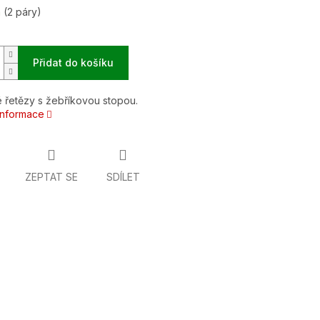
m
(2 páry)
Přidat do košíku
 řetězy s žebříkovou stopou.
 informace
ZEPTAT SE
SDÍLET