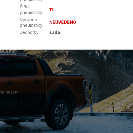
Šířka
11
pneumatiky
:
Výrobce
NEUVEDENO
pneumatiky
:
Jednotky
:
sada
 na našem