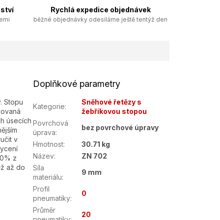
ství
Rychlá expedice objednávek
zemi
běžné objednávky odesíláme ještě tentýž den
Doplňkové parametry
. Stopu
Sněhové řetězy s
Kategorie
:
egovaná
žebříkovou stopou
h úsecích
Povrchová
bez povrchové úpravy
nějším
úprava
:
učit v
Hmotnost
:
30.71 kg
ycení
Název
:
ZN 702
50% z
ěž až do
Síla
9 mm
materiálu
:
Profil
0
pneumatiky
:
Průměr
20
pneumatiky
: