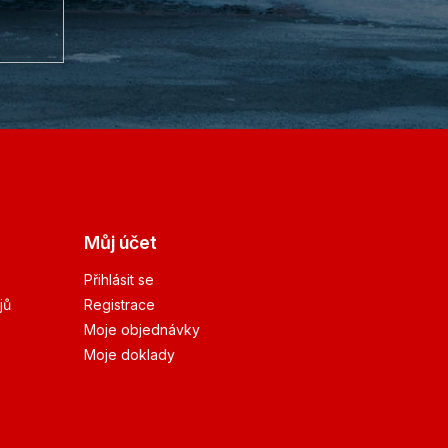
Můj účet
Přihlásit se
jů
Registrace
Moje objednávky
Moje doklady