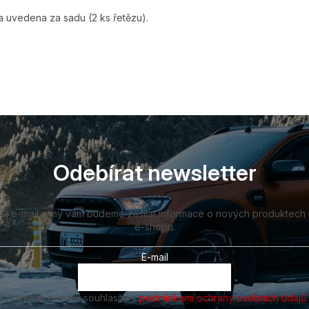
 uvedena za sadu (2 ks řetězu).
Odebírat newsletter
vůj e-mail a my vám budeme zasílat informace o nových produktech
e-shopu.
E-mail
Vložením e-mailu souhlasíte s
podmínkami ochrany osobních údajů