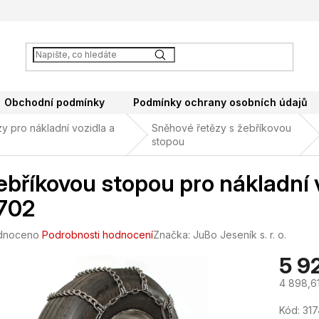
Obchodní podmínky
Podmínky ochrany osobních údajů
y pro nákladní vozidla a
Sněhové řetězy s žebříkovou
stopou
ebříkovou stopou pro nákladní 
702
né
dnoceno
Podrobnosti hodnocení
Značka:
JuBo Jeseník s. r. o.
ení
5 9
tu
4 898,6
Měrná
Kód:
317
cena: