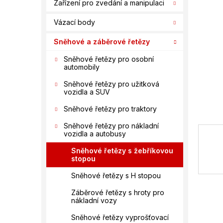
n
Zařízení pro zvedání a manipulaci
hvězdič
í
Vázací body
p
a
Sněhové a záběrové řetězy
n
e
Sněhové řetězy pro osobní
automobily
l
Sněhové řetězy pro užitková
vozidla a SUV
Sněhové řetězy pro traktory
Sněhové řetězy pro nákladní
vozidla a autobusy
Sněhové řetězy s žebříkovou
stopou
Sněhové řetězy s H stopou
Záběrové řetězy s hroty pro
nákladní vozy
Sněhové řetězy vyprošťovací