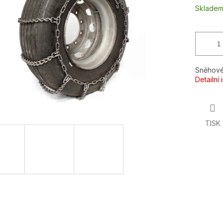
ek.
Sklade
Sněhové
Detailní
TISK