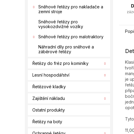
D
Sněhové řetězy pro nakladače a
zemní stroje
záz
Sněhové řetězy pro
vysokozdvižné vozíky
Popi
Sněhové řetězy pro malotraktory
Náhradní díly pro sněhové a
Det
záběrové řetězy
Klas
Řetězy do fréz pro kominíky
tvoř
mang
Lesní hospodářství
je u
řetě
Řetězové kladky
příp
bočn
Zajištění nákladu
jedn
opo
Ostatní produkty
Tyto
Řetězy na boty
11,0
Ochranné řetězy