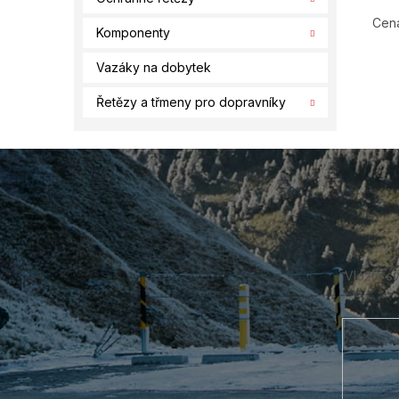
Cena
Komponenty
Vazáky na dobytek
Řetězy a třmeny pro dopravníky
Z
á
p
a
t
í
Vložte s