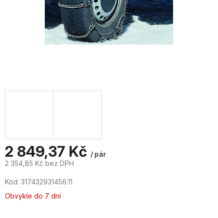
2 849,37 Kč
/ pár
2 354,85 Kč bez DPH
Měrná
Kód:
317432931456.11
cena:
Obvykle do 7 dní