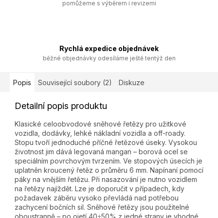
pomůžeme s výběrem i revizemi
Rychlá expedice objednávek
běžné objednávky odesíláme ještě tentýž den
Popis
Související soubory (2)
Diskuze
Detailní popis produktu
Klasické celoobvodové sněhové řetězy pro užitkové
vozidla, dodávky, lehké nákladní vozidla a off-roady.
Stopu tvoří jednoduché příčné řetězové úseky. Vysokou
životnost jim dává legovaná mangan – borová ocel se
speciálním povrchovým tvrzením. Ve stopových úsecích je
uplatněn kroucený řetěz o průměru 6 mm. Napínaní pomocí
páky na vnějším řetězu. Při nasazování je nutno vozidlem
na řetězy najíždět. Lze je doporučit v případech, kdy
požadavek záběru vysoko převládá nad potřebou
zachycení bočních sil. Sněhové řetězy jsou použitelné
oboustranně – po ojetí 40÷50% z jedné strany je vhodné