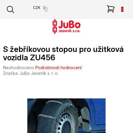
Přejít
NÁKU
CZK
na
obsah
KOŠÍK
S žebříkovou stopou pro užitková
vozidla ZU456
Průměrné
Neohodnoceno
Podrobnosti hodnocení
hodnocení
Značka:
JuBo Jeseník s. r. o.
produktu
je
0,0
z
5
hvězdiček.