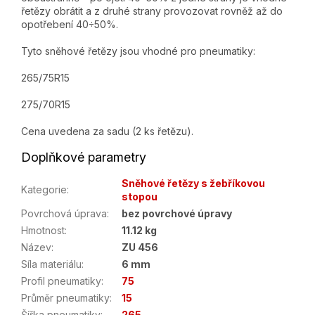
řetězy obrátit a z druhé strany provozovat rovněž až do
opotřebení 40÷50%.
Tyto sněhové řetězy jsou vhodné pro pneumatiky:
265/75R15
275/70R15
Cena uvedena za sadu (2 ks řetězu).
Doplňkové parametry
Sněhové řetězy s žebříkovou
Kategorie
:
stopou
Povrchová úprava
:
bez povrchové úpravy
Hmotnost
:
11.12 kg
Název
:
ZU 456
Síla materiálu
:
6 mm
Profil pneumatiky
:
75
Průměr pneumatiky
:
15
Šířka pneumatiky
:
265