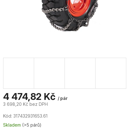
4 474,82 Kč
/ pár
3 698,20 Kč bez DPH
Měrná
Kód:
317432931653.61
cena:
Skladem
(>5 párů)