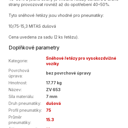
strany provozovat rovněž až do opotřebení 40÷50%.
Tyto sněhové řetězy jsou vhodné pro pneumatiky:
10/75-15,3 MITAS dušová
Cena uvedena za sadu (2 ks řetězu).
Doplňkové parametry
Sněhové řetězy pro vysokozdvižné
Kategorie
:
vozíky
Povrchová
bez povrchové úpravy
úprava
:
Hmotnost
:
17.77 kg
Název
:
ZV 653
Síla materiálu
:
7 mm
Druh pneumatiky
:
dušová
Profil pneumatiky
:
75
Průměr
15.3
pneumatiky
: