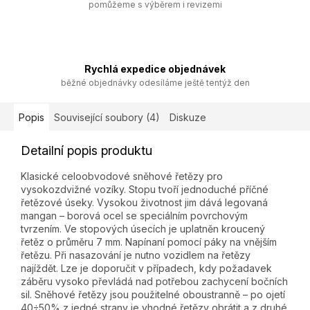
pomůžeme s výběrem i revizemi
Rychlá expedice objednávek
běžné objednávky odesíláme ještě tentýž den
Popis
Související soubory (4)
Diskuze
Detailní popis produktu
Klasické celoobvodové sněhové řetězy pro
vysokozdvižné vozíky. Stopu tvoří jednoduché příčné
řetězové úseky. Vysokou životnost jim dává legovaná
mangan – borová ocel se speciálním povrchovým
tvrzením. Ve stopových úsecích je uplatněn kroucený
řetěz o průměru 7 mm. Napínaní pomocí páky na vnějším
řetězu. Při nasazování je nutno vozidlem na řetězy
najíždět. Lze je doporučit v případech, kdy požadavek
záběru vysoko převládá nad potřebou zachycení bočních
sil. Sněhové řetězy jsou použitelné oboustranně – po ojetí
40÷50% z jedné strany je vhodné řetězy obrátit a z druhé