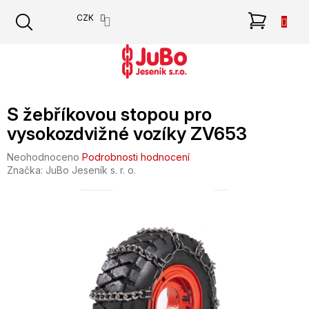
Přejít
NÁKU
CZK
na
obsah
KOŠÍK
S žebříkovou stopou pro
vysokozdvižné vozíky ZV653
Průměrné
Neohodnoceno
Podrobnosti hodnocení
hodnocení
Značka:
JuBo Jeseník s. r. o.
produktu
je
0,0
z
5
hvězdiček.