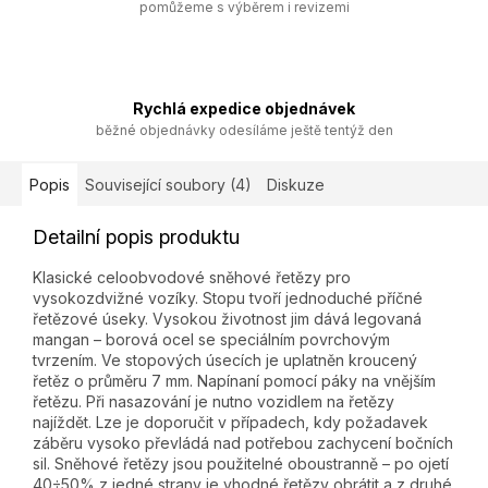
pomůžeme s výběrem i revizemi
Rychlá expedice objednávek
běžné objednávky odesíláme ještě tentýž den
Popis
Související soubory (4)
Diskuze
Detailní popis produktu
Klasické celoobvodové sněhové řetězy pro
vysokozdvižné vozíky. Stopu tvoří jednoduché příčné
řetězové úseky. Vysokou životnost jim dává legovaná
mangan – borová ocel se speciálním povrchovým
tvrzením. Ve stopových úsecích je uplatněn kroucený
řetěz o průměru 7 mm. Napínaní pomocí páky na vnějším
řetězu. Při nasazování je nutno vozidlem na řetězy
najíždět. Lze je doporučit v případech, kdy požadavek
záběru vysoko převládá nad potřebou zachycení bočních
sil. Sněhové řetězy jsou použitelné oboustranně – po ojetí
40÷50% z jedné strany je vhodné řetězy obrátit a z druhé