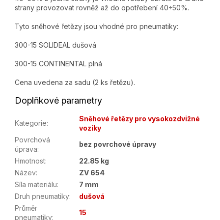
strany provozovat rovněž až do opotřebení 40÷50%.
Tyto sněhové řetězy jsou vhodné pro pneumatiky:
300-15 SOLIDEAL dušová
300-15 CONTINENTAL plná
Cena uvedena za sadu (2 ks řetězu).
Doplňkové parametry
Sněhové řetězy pro vysokozdvižné
Kategorie
:
vozíky
Povrchová
bez povrchové úpravy
úprava
:
Hmotnost
:
22.85 kg
Název
:
ZV 654
Síla materiálu
:
7 mm
Druh pneumatiky
:
dušová
Průměr
15
pneumatiky
: