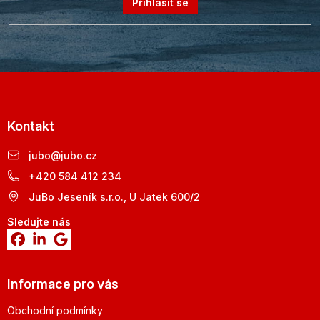
Přihlásit se
Kontakt
jubo
@
jubo.cz
+420 584 412 234
JuBo Jeseník s.r.o., U Jatek 600/2
Sledujte nás
Informace pro vás
Obchodní podmínky