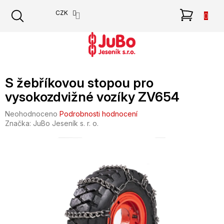
Přejít
NÁKU
CZK
na
obsah
KOŠÍK
S žebříkovou stopou pro
vysokozdvižné vozíky ZV654
Průměrné
Neohodnoceno
Podrobnosti hodnocení
hodnocení
Značka:
JuBo Jeseník s. r. o.
produktu
je
0,0
z
5
hvězdiček.