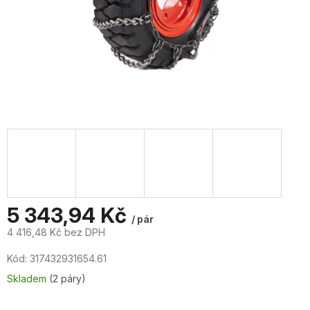
5 343,94 Kč
/ pár
4 416,48 Kč bez DPH
Měrná
Kód:
317432931654.61
cena:
Skladem
(2 páry)