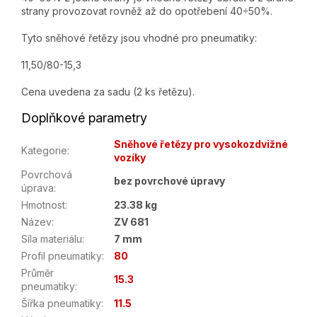
strany provozovat rovněž až do opotřebení 40÷50%.
Tyto sněhové řetězy jsou vhodné pro pneumatiky:
11,50/80-15,3
Cena uvedena za sadu (2 ks řetězu).
Doplňkové parametry
Sněhové řetězy pro vysokozdvižné
Kategorie
:
vozíky
Povrchová
bez povrchové úpravy
úprava
:
Hmotnost
:
23.38 kg
Název
:
ZV 681
Síla materiálu
:
7 mm
Profil pneumatiky
:
80
Průměr
15.3
pneumatiky
:
Šířka pneumatiky
:
11.5