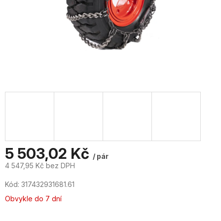
5 503,02 Kč
/ pár
4 547,95 Kč bez DPH
Měrná
Kód:
317432931681.61
cena:
Obvykle do 7 dní