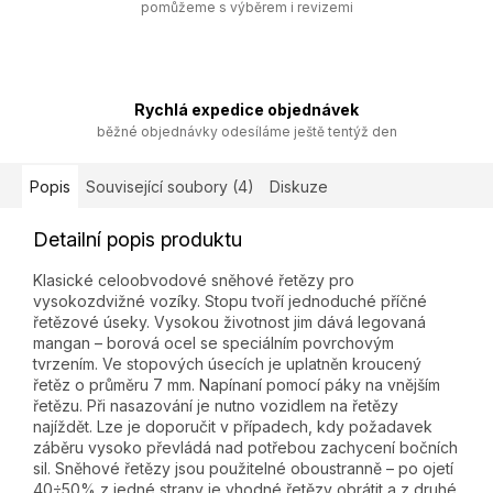
pomůžeme s výběrem i revizemi
Rychlá expedice objednávek
běžné objednávky odesíláme ještě tentýž den
Popis
Související soubory (4)
Diskuze
Detailní popis produktu
Klasické celoobvodové sněhové řetězy pro
vysokozdvižné vozíky. Stopu tvoří jednoduché příčné
řetězové úseky. Vysokou životnost jim dává legovaná
mangan – borová ocel se speciálním povrchovým
tvrzením. Ve stopových úsecích je uplatněn kroucený
řetěz o průměru 7 mm. Napínaní pomocí páky na vnějším
řetězu. Při nasazování je nutno vozidlem na řetězy
najíždět. Lze je doporučit v případech, kdy požadavek
záběru vysoko převládá nad potřebou zachycení bočních
sil. Sněhové řetězy jsou použitelné oboustranně – po ojetí
40÷50% z jedné strany je vhodné řetězy obrátit a z druhé