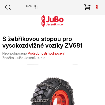
Přejít
NÁKU
CZK
na
obsah
KOŠÍK
S žebříkovou stopou pro
vysokozdvižné vozíky ZV681
Průměrné
Neohodnoceno
Podrobnosti hodnocení
hodnocení
Značka:
JuBo Jeseník s. r. o.
produktu
je
0,0
z
5
hvězdiček.