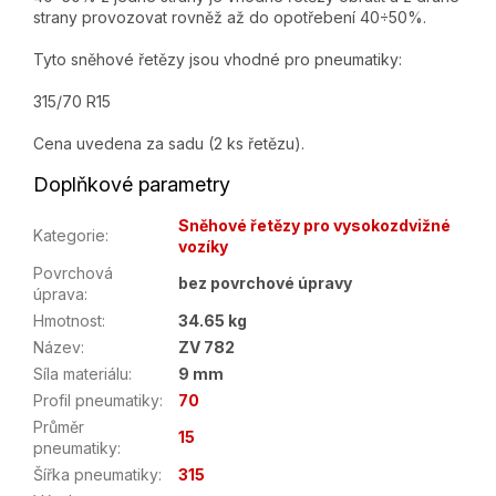
strany provozovat rovněž až do opotřebení 40÷50%.
Tyto sněhové řetězy jsou vhodné pro pneumatiky:
315/70 R15
Cena uvedena za sadu (2 ks řetězu).
Doplňkové parametry
Sněhové řetězy pro vysokozdvižné
Kategorie
:
vozíky
Povrchová
bez povrchové úpravy
úprava
:
Hmotnost
:
34.65 kg
Název
:
ZV 782
Síla materiálu
:
9 mm
Profil pneumatiky
:
70
Průměr
15
pneumatiky
:
Šířka pneumatiky
:
315