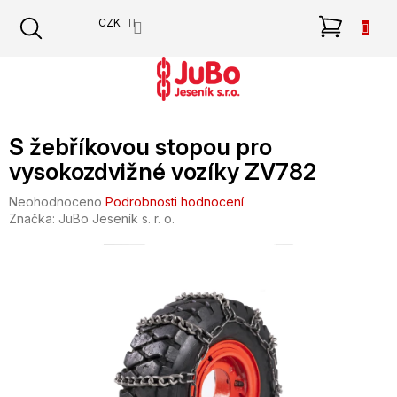
Přejít
NÁKU
CZK
na
obsah
KOŠÍK
S žebříkovou stopou pro
vysokozdvižné vozíky ZV782
Průměrné
Neohodnoceno
Podrobnosti hodnocení
hodnocení
Značka:
JuBo Jeseník s. r. o.
produktu
je
0,0
z
5
hvězdiček.