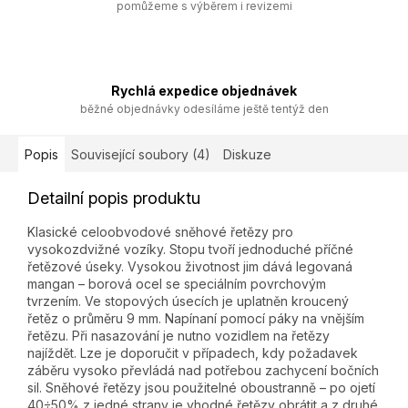
pomůžeme s výběrem i revizemi
Rychlá expedice objednávek
běžné objednávky odesíláme ještě tentýž den
Popis
Související soubory (4)
Diskuze
Detailní popis produktu
Klasické celoobvodové sněhové řetězy pro
vysokozdvižné vozíky. Stopu tvoří jednoduché příčné
řetězové úseky. Vysokou životnost jim dává legovaná
mangan – borová ocel se speciálním povrchovým
tvrzením. Ve stopových úsecích je uplatněn kroucený
řetěz o průměru 9 mm. Napínaní pomocí páky na vnějším
řetězu. Při nasazování je nutno vozidlem na řetězy
najíždět. Lze je doporučit v případech, kdy požadavek
záběru vysoko převládá nad potřebou zachycení bočních
sil. Sněhové řetězy jsou použitelné oboustranně – po ojetí
40÷50% z jedné strany je vhodné řetězy obrátit a z druhé