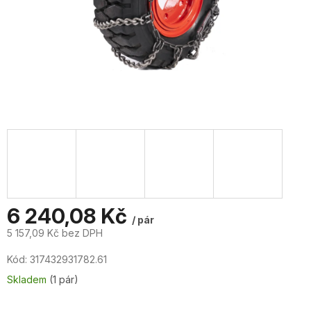
6 240,08 Kč
/ pár
5 157,09 Kč bez DPH
Měrná
Kód:
317432931782.61
cena:
Skladem
(1 pár)