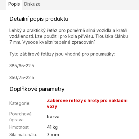
Popis
Diskuze
Detailní popis produktu
Lehký a praktický řetěz pro poměrně silná vozidla a krátší
vzdálenosti. Lze použít i pro kola přívěsu. Tloušťka článku
7 mm. Vysoce kvalitní tepelné zpracování.
Tyto záběrové řetězy jsou vhodné pro pneumatiky:
385/65-22.5
350/75-22.5
Doplňkové parametry
Záběrové řetězy s hroty pro nákladní
Kategorie
:
vozy
Povrchová
barva
úprava
:
Hmotnost
:
41 kg
Síla materiálu
:
7 mm