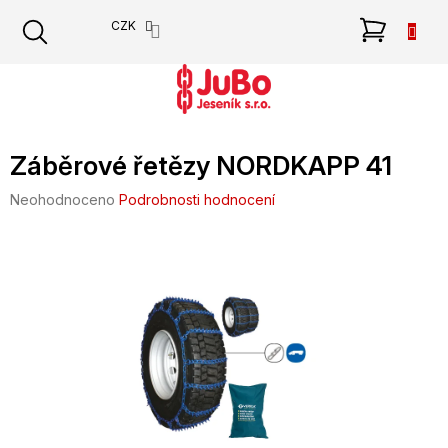
Přejít
NÁKU
CZK
na
obsah
KOŠÍK
Záběrové řetězy NORDKAPP 41
Průměrné
Neohodnoceno
Podrobnosti hodnocení
hodnocení
produktu
je
0,0
z
5
hvězdiček.