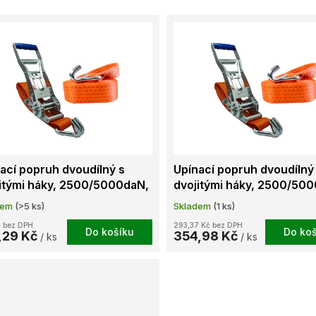
ací popruh dvoudílný s
Upínací popruh dvoudílný
itými háky, 2500/5000daN,
dvojitými háky, 2500/50
 500, L=10m
STF 500, L=3m
dem
(>5 ks)
Skladem
(1 ks)
č bez DPH
293,37 Kč bez DPH
Do košíku
Do koš
,29 Kč
354,98 Kč
/ ks
/ ks