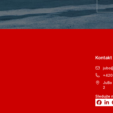
Kontakt
jubo
+420
JuBo 
2
Sledujte 