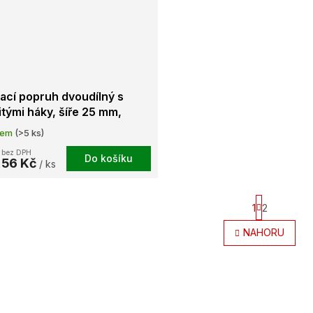
ací popruh dvoudílný s
itými háky, šíře 25 mm,
/1000daN, STF 100, L=3m
dem
(>5 ks)
 bez DPH
Do košíku
,56 Kč
/ ks
S
1
2
t
r
O
NAHORU
á
v
n
l
k
á
o
d
v
a
á
c
n