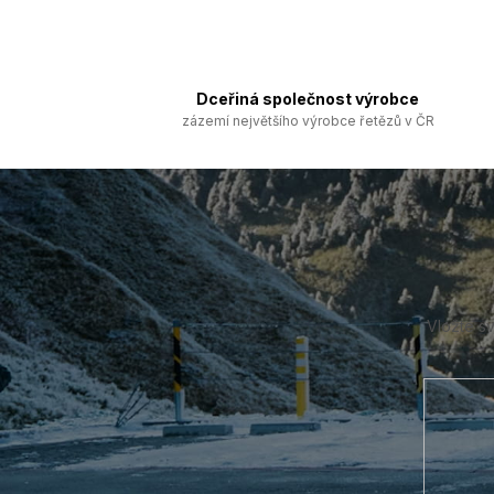
Dceřiná společnost výrobce
zázemí největšího výrobce řetězů v ČR
Z
á
p
a
t
í
Vložte s