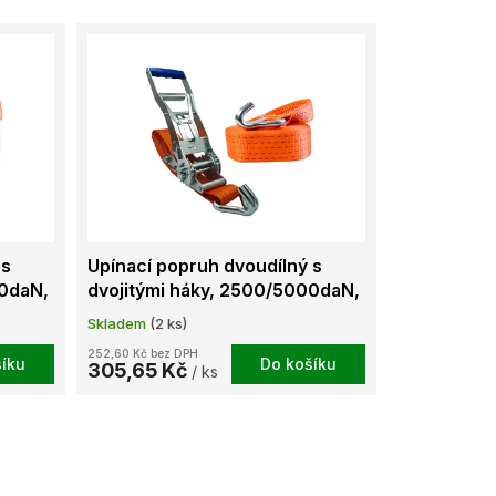
 s
Upínací popruh dvoudílný s
00daN,
dvojitými háky, 2500/5000daN,
STF 500, L=4m
Skladem
(2 ks)
252,60 Kč bez DPH
íku
Do košíku
305,65 Kč
/ ks