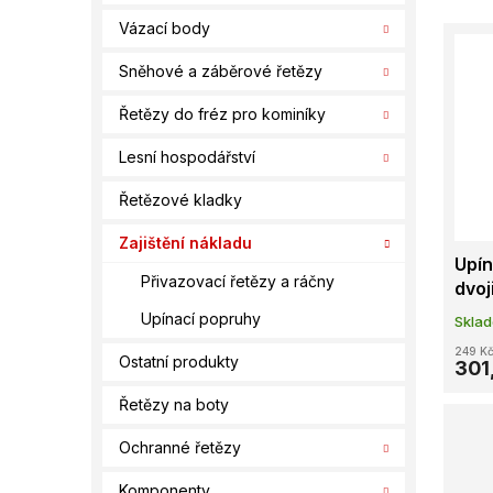
e
í
V
n
Vázací body
p
ý
í
a
Sněhové a záběrové řetězy
p
p
n
i
r
e
Řetězy do fréz pro kominíky
s
o
l
p
d
Lesní hospodářství
r
u
o
k
Řetězové kladky
d
t
u
Zajištění nákladu
ů
Upín
k
Přivazovací řetězy a ráčny
dvoj
t
STF
ů
Upínací popruhy
Skla
249 K
Ostatní produkty
301
Řetězy na boty
Ochranné řetězy
Komponenty