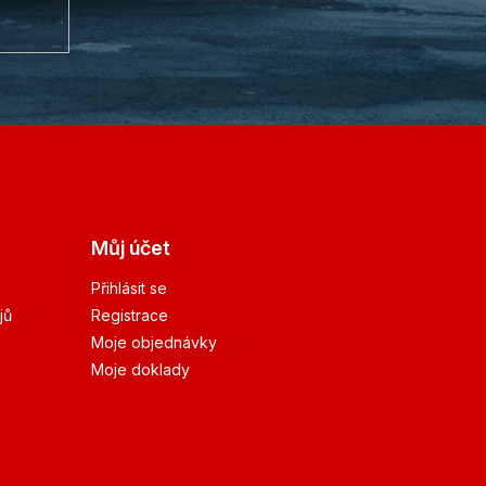
Můj účet
Přihlásit se
jů
Registrace
Moje objednávky
Moje doklady