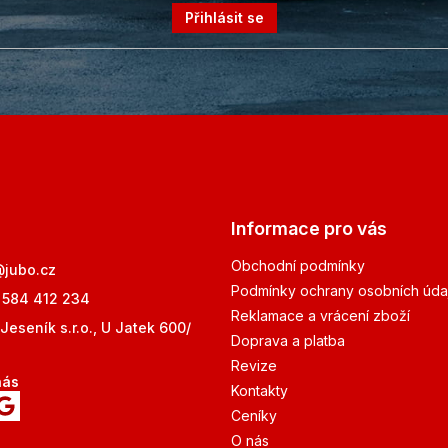
Přihlásit se
Informace pro vás
Obchodní podmínky
@
jubo.cz
Podmínky ochrany osobních úda
 584 412 234
Reklamace a vrácení zboží
Jeseník s.r.o., U Jatek 600/
Doprava a platba
Revize
nás
Kontakty
Ceníky
O nás