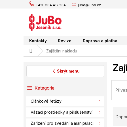
Přejít
+420 584 412 234
jubo@jubo.cz
na
obsah
Kontakty
Revize
Doprava a platba
Domů
Zajištění nákladu
Zaj
Skrýt menu
P
o
Přeskočit
Kategorie
Přiva
s
kategorie
t
Článkové řetězy
r
Ř
a
Vázací prostředky a příslušenství
a
n
Dopo
z
n
Zařízení pro zvedání a manipulaci