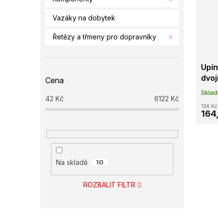
Vazáky na dobytek
Řetězy a třmeny pro dopravníky
Upín
dvoj
Cena
500
Skla
42
Kč
6122
Kč
136 Kč
164
Na skladě
10
ROZBALIT FILTR