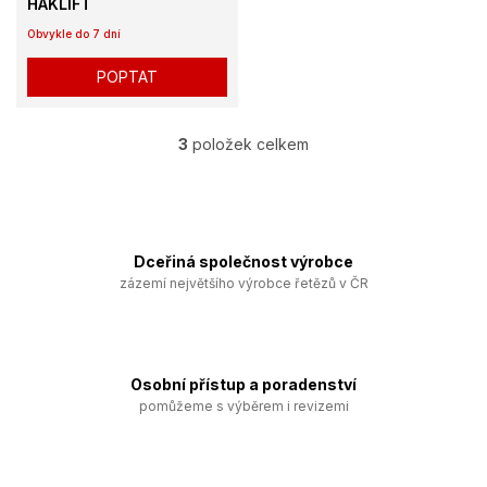
HAKLIFT
Obvykle do 7 dní
POPTAT
3
položek celkem
O
v
l
á
d
a
Dceřiná společnost výrobce
c
zázemí největšího výrobce řetězů v ČR
í
p
r
v
k
Osobní přístup a poradenství
y
pomůžeme s výběrem i revizemi
v
ý
p
i