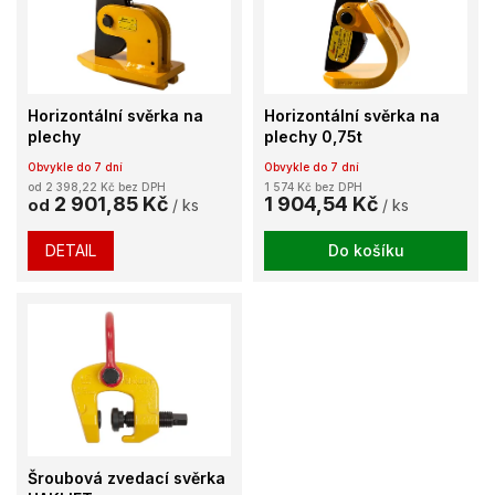
k
i
t
s
ů
p
r
o
Horizontální svěrka na
Horizontální svěrka na
d
plechy
plechy 0,75t
u
Obvykle do 7 dní
Obvykle do 7 dní
k
od 2 398,22 Kč bez DPH
1 574 Kč bez DPH
t
2 901,85 Kč
1 904,54 Kč
od
/ ks
/ ks
ů
DETAIL
Do košíku
Šroubová zvedací svěrka