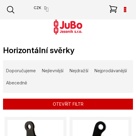
Přejít
NÁKU
CZK
na
obsah
KOŠÍK
Horizontální svěrky
Ř
a
Doporučujeme
Nejlevnější
Nejdražší
Nejprodávanější
z
e
Abecedně
n
í
p
OTEVŘÍT FILTR
r
o
V
d
ý
u
p