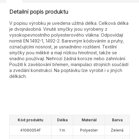
Detailní popis produktu
V popisu výrobku je uvedena užitná délka. Celková délka
je dvojnásobná. Vinuté smyčky jsou vyrobeny z
vysokopevnostního polyesterového vlákna. Odpovídají
normě EN 1492-1, 1492-2. Barevným kódováním a pruhy,
označujícími nosnost, je usnadněno rozlišení. Textilní
smyčky jsou měkké a mají nízkou hmotnost, takže se
snadno používají. Nehrozí žádná koroze nebo zahnívání.
Použití k zavěšování břemen, manipulaci strojních součástí
a zvedání konstrukcí. Na poptávku lze vyrobit i v jiných
délkách.
Kód produktu
Délka
Materiál
Barva
41060054F
1 m
Polyester
Zelená