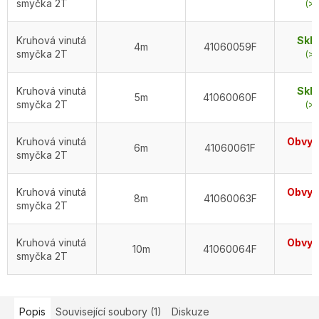
smyčka 2T
(>5
Kruhová vinutá
Skl
4m
41060059F
smyčka 2T
(>5
Kruhová vinutá
Skl
5m
41060060F
smyčka 2T
(>5
Kruhová vinutá
Obvykl
6m
41060061F
smyčka 2T
d
Kruhová vinutá
Obvykl
8m
41060063F
smyčka 2T
d
Kruhová vinutá
Obvykl
10m
41060064F
smyčka 2T
d
Popis
Související soubory (1)
Diskuze