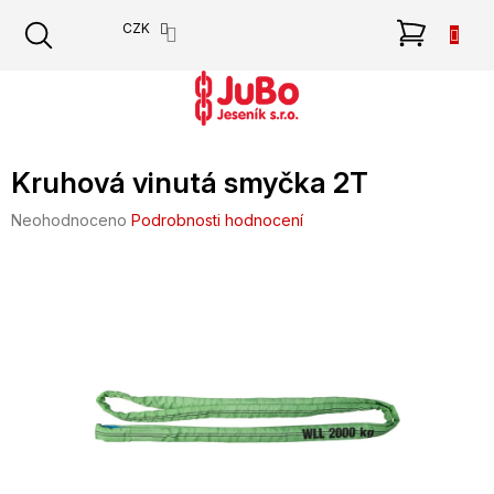
Přejít
NÁKU
CZK
na
obsah
KOŠÍK
Kruhová vinutá smyčka 2T
Průměrné
Neohodnoceno
Podrobnosti hodnocení
hodnocení
produktu
je
0,0
z
5
hvězdiček.