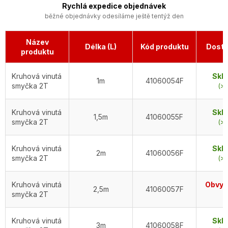
Rychlá expedice objednávek
běžné objednávky odesíláme ještě tentýž den
Název
Délka (L)
Kód produktu
Dostu
produktu
Kruhová vinutá
Skl
1m
41060054F
smyčka 2T
(>5
Kruhová vinutá
Skl
1,5m
41060055F
smyčka 2T
(>5
Kruhová vinutá
Skl
2m
41060056F
smyčka 2T
(>5
Kruhová vinutá
Obvykl
2,5m
41060057F
smyčka 2T
d
Kruhová vinutá
Skl
3m
41060058F