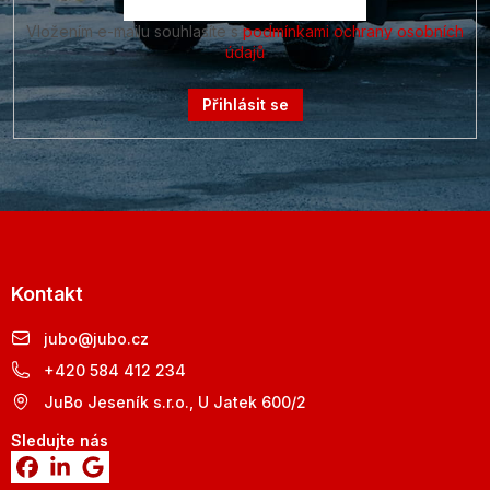
Vložením e-mailu souhlasíte s
podmínkami ochrany osobních
údajů
Přihlásit se
Kontakt
jubo
@
jubo.cz
+420 584 412 234
JuBo Jeseník s.r.o., U Jatek 600/2
Sledujte nás