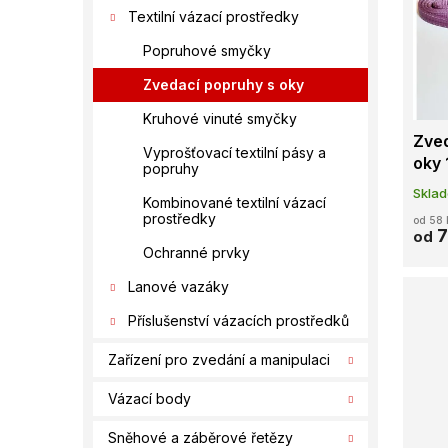
í
s
o
Textilní vázací prostředky
p
p
d
a
Popruhové smyčky
r
u
n
o
k
Zvedací popruhy s oky
e
d
t
l
Kruhové vinuté smyčky
u
ů
Zved
k
Vyprošťovací textilní pásy a
oky 
t
popruhy
ů
Skla
Kombinované textilní vázací
prostředky
od 58 
7
od
Ochranné prvky
Lanové vazáky
Příslušenství vázacích prostředků
Zařízení pro zvedání a manipulaci
Vázací body
Sněhové a záběrové řetězy