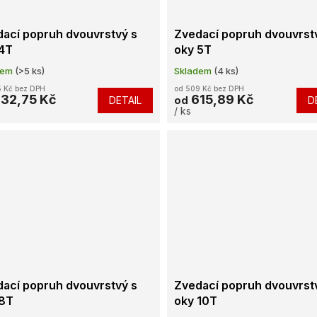
ací popruh dvouvrstvý s
Zvedací popruh dvouvrst
 4T
oky 5T
dem
(>5 ks)
Skladem
(4 ks)
 Kč bez DPH
od 509 Kč bez DPH
32,75 Kč
615,89 Kč
DETAIL
D
od
/ ks
ací popruh dvouvrstvý s
Zvedací popruh dvouvrst
 8T
oky 10T