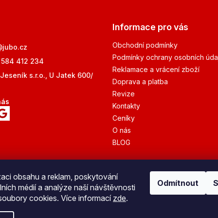
Informace pro vás
Obchodní podmínky
@
jubo.cz
Podmínky ochrany osobních úda
 584 412 234
Reklamace a vrácení zboží
Jeseník s.r.o., U Jatek 600/
Doprava a platba
Revize
nás
Kontakty
Ceníky
O nás
BLOG
zaci obsahu a reklam, poskytování
Odmítnout
S
lních médií a analýze naší návštěvnosti
Bezpečná platba
oubory cookies. Více informací
zde
.