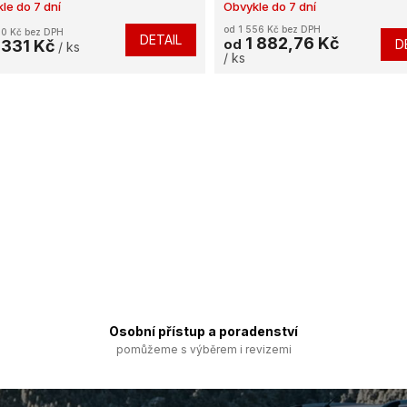
le do 7 dní
Obvykle do 7 dní
od 1 556 Kč bez DPH
00 Kč bez DPH
DETAIL
1 882,76 Kč
 331 Kč
D
od
/ ks
/ ks
O
v
l
á
d
a
c
í
p
r
v
k
y
v
Osobní přístup a poradenství
ý
pomůžeme s výběrem i revizemi
p
i
s