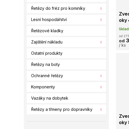
Řetězy do fréz pro kominíky
Zved
Lesní hospodářství
oky
Skla
Řetězové kladky
od 275
3
od
Zajištění nákladu
/ ks
Ostatní produkty
Řetězy na boty
Ochranné řetězy
Komponenty
Vazáky na dobytek
Řetězy a třmeny pro dopravníky
Zved
oky