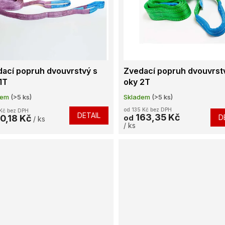
ací popruh dvouvrstvý s
Zvedací popruh dvouvrst
1T
oky 2T
dem
(>5 ks)
Skladem
(>5 ks)
od 135 Kč bez DPH
Kč bez DPH
DETAIL
163,35 Kč
0,18 Kč
D
od
/ ks
/ ks