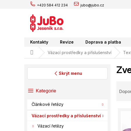
Přejít
+420 584 412 234
jubo@jubo.cz
na
obsah
Kontakty
Revize
Doprava a platba
Domů
Vázací prostředky a příslušenství
Text
Zve
Skrýt menu
P
Ř
o
a
Přeskočit
Kategorie
Dopo
s
kategorie
z
t
e
Článkové řetězy
r
V
n
a
ý
í
Vázací prostředky a příslušenství
n
p
p
Vázací řetězy
n
i
r