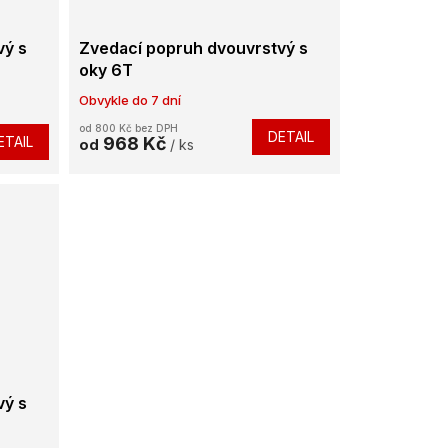
vý s
Zvedací popruh dvouvrstvý s
oky 6T
Obvykle do 7 dní
od 800 Kč bez DPH
DETAIL
ETAIL
968 Kč
od
/ ks
vý s