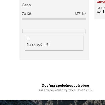
Obvyk
Cena
od 1 1
1
od
70
Kč
6171
Kč
Na skladě
5
Dceřiná společnost výrobce
zázemí největšího výrobce řetězů v ČR
Z