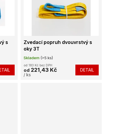
vý s
Zvedací popruh dvouvrstvý s
oky 3T
Skladem
(>5 ks)
od 183 Kč bez DPH
221,43 Kč
ETAIL
DETAIL
od
/ ks