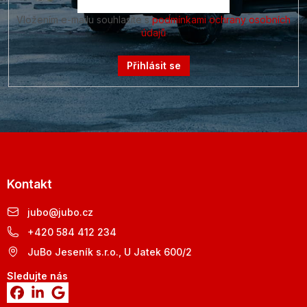
Vložením e-mailu souhlasíte s
podmínkami ochrany osobních
údajů
Přihlásit se
Kontakt
jubo
@
jubo.cz
+420 584 412 234
JuBo Jeseník s.r.o., U Jatek 600/2
Sledujte nás