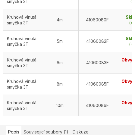
smyčka 3T
(3
Kruhová vinutá
Skl
4m
41060080F
smyčka 3T
(>5
Kruhová vinutá
Skl
5m
41060082F
smyčka 3T
(>5
Kruhová vinutá
Obvykl
6m
41060083F
smyčka 3T
d
Kruhová vinutá
Obvykl
8m
41060085F
smyčka 3T
d
Kruhová vinutá
Obvykl
10m
41060086F
smyčka 3T
d
Popis
Související soubory (1)
Diskuze