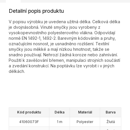
Detailní popis produktu
V popisu výrobku je uvedena užitná délka. Celková délka
je dvojnásobná. Vinuté smyčky jsou vyrobeny z
vysokopevnostního polyesterového vlákna. Odpovídají
normě EN 1492-1, 1492-2. Barevným kódováním a pruhy,
označujícími nosnost, je usnadněno rozlišení. Textilní
smyčky jsou měkké a mají nízkou hmotnost, takže se
snadno používají. Nehrozí žádná koroze nebo zahnívání.
Použití k zavěšování břemen, manipulaci strojních součástí
a zvedání konstrukcí. Na poptávku lze vyrobit i v jiných
délkách.
Kód produktu
Délka
Materiál
Barva
41060073F
1 m
Polyester
Žlutá