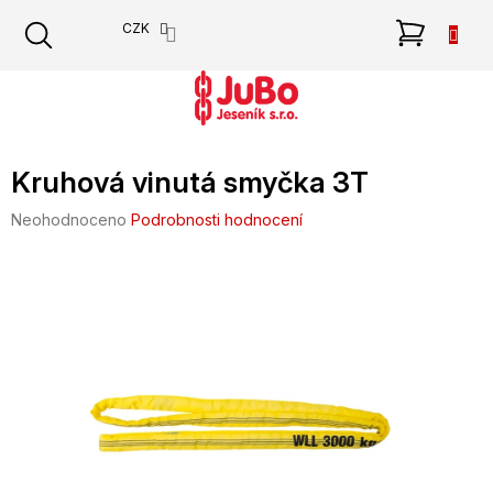
Přejít
NÁKU
CZK
na
obsah
KOŠÍK
Kruhová vinutá smyčka 3T
Průměrné
Neohodnoceno
Podrobnosti hodnocení
hodnocení
produktu
je
0,0
z
5
hvězdiček.