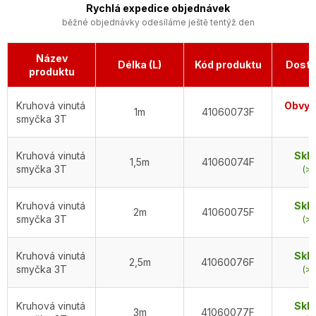
Rychlá expedice objednávek
běžné objednávky odesíláme ještě tentýž den
Název
Délka (L)
Kód produktu
Dostu
produktu
Kruhová vinutá
Obvykl
1m
41060073F
smyčka 3T
d
Kruhová vinutá
Skl
1,5m
41060074F
smyčka 3T
(>5
Kruhová vinutá
Skl
2m
41060075F
smyčka 3T
(>5
Kruhová vinutá
Skl
2,5m
41060076F
smyčka 3T
(>5
Kruhová vinutá
Skl
3m
41060077F