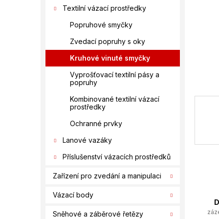
í
Textilní vázací prostředky
p
a
Popruhové smyčky
n
Zvedací popruhy s oky
e
l
Kruhové vinuté smyčky
Vyprošťovací textilní pásy a
popruhy
Kombinované textilní vázací
prostředky
Ochranné prvky
Lanové vazáky
Příslušenství vázacích prostředků
Zařízení pro zvedání a manipulaci
Vázací body
D
záz
Sněhové a záběrové řetězy