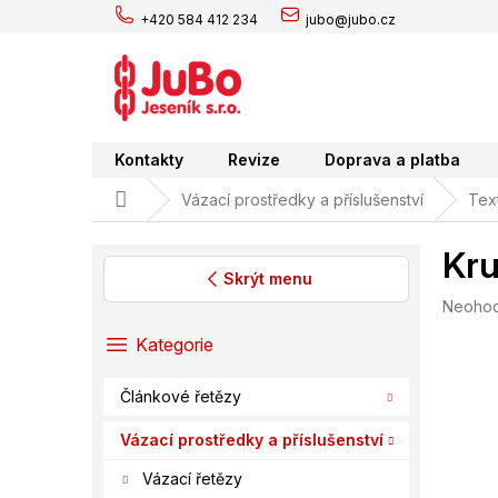
Přejít
+420 584 412 234
jubo@jubo.cz
na
obsah
Kontakty
Revize
Doprava a platba
Domů
Vázací prostředky a příslušenství
Text
Kru
Skrýt menu
Průměr
Neoho
P
hodnoc
o
Přeskočit
Kategorie
produk
s
kategorie
je
t
0,0
Článkové řetězy
r
z
a
5
Vázací prostředky a příslušenství
hvězdič
n
Vázací řetězy
n