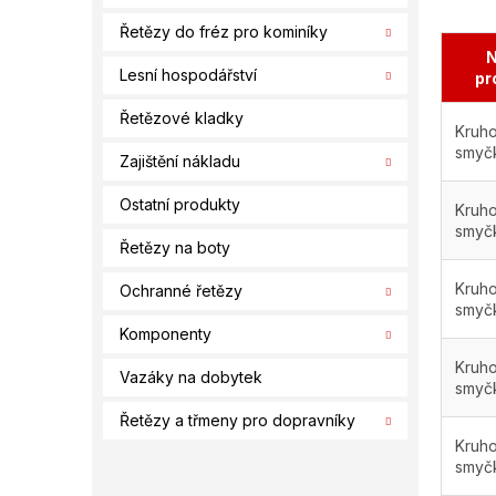
Řetězy do fréz pro kominíky
N
Lesní hospodářství
pr
Řetězové kladky
Kruho
smyč
Zajištění nákladu
Ostatní produkty
Kruho
smyč
Řetězy na boty
Kruho
Ochranné řetězy
smyč
Komponenty
Kruho
Vazáky na dobytek
smyč
Řetězy a třmeny pro dopravníky
Kruho
smyč