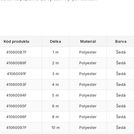
Kód produktu
Délka
Materiál
Barva
41060087F
1 m
Polyester
Šedá
41060089F
2 m
Polyester
Šedá
41060091F
3 m
Polyester
Šedá
41060093F
4 m
Polyester
Šedá
41060094F
5 m
Polyester
Šedá
41060095F
6 m
Polyester
Šedá
41060096F
8 m
Polyester
Šedá
41060097F
10 m
Polyester
Šedá