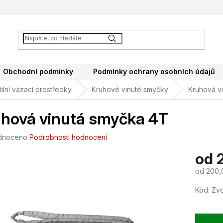
Obchodní podmínky
Podmínky ochrany osobních údajů
ilní vázací prostředky
Kruhové vinuté smyčky
Kruhová v
hová vinutá smyčka 4T
né
dnoceno
Podrobnosti hodnocení
ení
od
tu
od
200,
Měrná
Kód:
Zvo
cena:
ek.