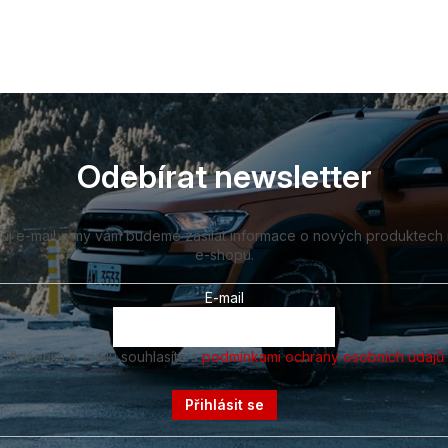
Odebírat newsletter
vůj e-mail a my vám budeme zasílat informace o nových produktech
e-shopu.
E-mail
Vložením e-mailu souhlasíte s
podmínkami ochrany osobních údajů
Přihlásit se