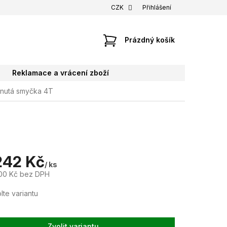
CZK
Přihlášení
NÁKUPNÍ
Prázdný košík
KOŠÍK
Reklamace a vrácení zboží
inutá smyčka 4T
242 Kč
/ ks
00 Kč
bez DPH
lte variantu
Zvolit variantu