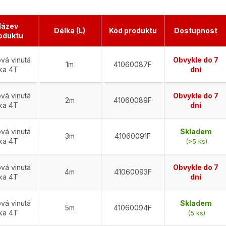
ázev
Délka (L)
Kód produktu
Dostupnost
oduktu
vá vinutá
Obvykle do 7
1m
41060087F
ka 4T
dní
vá vinutá
Obvykle do 7
2m
41060089F
ka 4T
dní
vá vinutá
Skladem
3m
41060091F
ka 4T
(>5 ks)
vá vinutá
Obvykle do 7
4m
41060093F
ka 4T
dní
vá vinutá
Skladem
5m
41060094F
ka 4T
(5 ks)