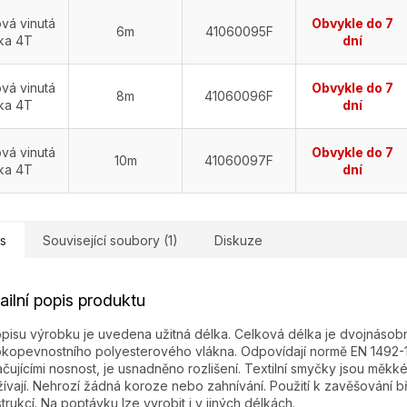
vá vinutá
Obvykle do 7
6m
41060095F
ka 4T
dní
vá vinutá
Obvykle do 7
8m
41060096F
ka 4T
dní
vá vinutá
Obvykle do 7
10m
41060097F
ka 4T
dní
s
Související soubory (1)
Diskuze
ailní popis produktu
pisu výrobku je uvedena užitná délka. Celková délka je dvojnásob
kopevnostního polyesterového vlákna. Odpovídají normě EN 1492-1
čujícími nosnost, je usnadněno rozlišení. Textilní smyčky jsou měkk
ívají. Nehrozí žádná koroze nebo zahnívání. Použití k zavěšování bř
trukcí. Na poptávku lze vyrobit i v jiných délkách.