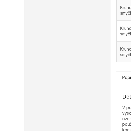
Kruho
smyč
Kruho
smyč
Kruho
smyč
Popi
Det
V po
vyso
ozna
použ
kons