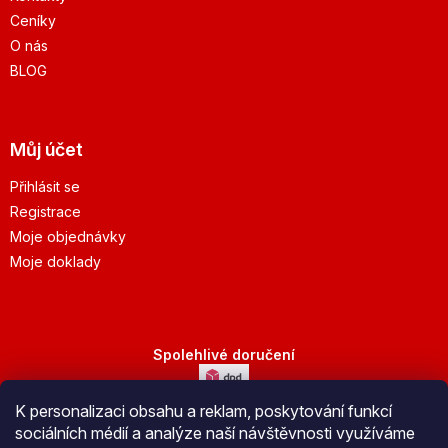
Ceníky
O nás
BLOG
Můj účet
Přihlásit se
Registrace
Moje objednávky
Moje doklady
Spolehlivé doručení
K personalizaci obsahu a reklam, poskytování funkcí
Bezpečná platba
sociálních médií a analýze naší návštěvnosti využíváme