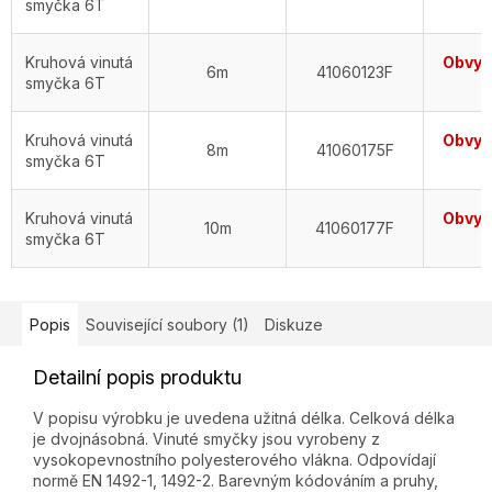
smyčka 6T
d
Kruhová vinutá
Obvykl
6m
41060123F
smyčka 6T
d
Kruhová vinutá
Obvykl
8m
41060175F
smyčka 6T
d
Kruhová vinutá
Obvykl
10m
41060177F
smyčka 6T
d
Popis
Související soubory (1)
Diskuze
Detailní popis produktu
V popisu výrobku je uvedena užitná délka. Celková délka
je dvojnásobná. Vinuté smyčky jsou vyrobeny z
vysokopevnostního polyesterového vlákna. Odpovídají
normě EN 1492-1, 1492-2. Barevným kódováním a pruhy,