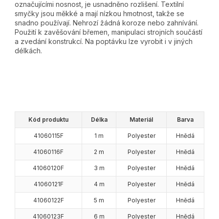
označujícími nosnost, je usnadněno rozlišení. Textilní
smyčky jsou měkké a mají nízkou hmotnost, takže se
snadno používají. Nehrozí žádná koroze nebo zahnívání.
Použití k zavěšování břemen, manipulaci strojních součástí
a zvedání konstrukcí. Na poptávku lze vyrobit i v jiných
délkách.
Kód produktu
Délka
Materiál
Barva
41060115F
1 m
Polyester
Hnědá
41060116F
2 m
Polyester
Hnědá
41060120F
3 m
Polyester
Hnědá
41060121F
4 m
Polyester
Hnědá
41060122F
5 m
Polyester
Hnědá
41060123F
6 m
Polyester
Hnědá