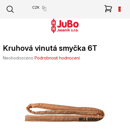
Přejít
NÁKU
CZK
na
obsah
KOŠÍK
Kruhová vinutá smyčka 6T
Průměrné
Neohodnoceno
Podrobnosti hodnocení
hodnocení
produktu
je
0,0
z
5
hvězdiček.