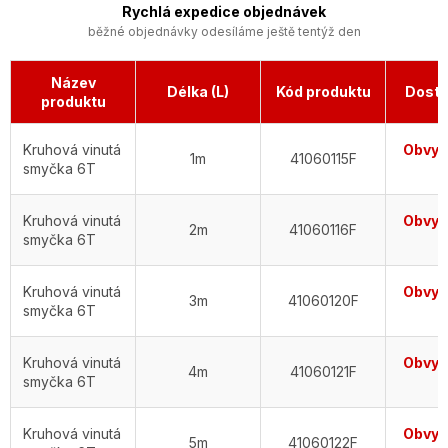
Rychlá expedice objednávek
běžné objednávky odesíláme ještě tentýž den
Název
Délka (L)
Kód produktu
Dostu
produktu
Kruhová vinutá
Obvykl
1m
41060115F
smyčka 6T
d
Kruhová vinutá
Obvykl
2m
41060116F
smyčka 6T
d
Kruhová vinutá
Obvykl
3m
41060120F
smyčka 6T
d
Kruhová vinutá
Obvykl
4m
41060121F
smyčka 6T
d
Kruhová vinutá
Obvykl
5m
41060122F