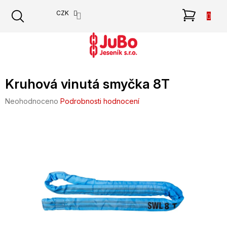
Přejít
NÁKU
CZK
na
obsah
KOŠÍK
Kruhová vinutá smyčka 8T
Průměrné
Neohodnoceno
Podrobnosti hodnocení
hodnocení
produktu
je
0,0
z
5
hvězdiček.