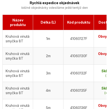
Rychlá expedice objednávek
běžné objednávky odesíláme ještě tentýž den
Název
Délka (L)
Kód produktu
Dostu
produktu
Kruhová vinutá
Obvykl
1m
41060127F
smyčka 8T
d
Kruhová vinutá
Obvykl
2m
41060130F
smyčka 8T
d
Kruhová vinutá
Skl
3m
41060132F
smyčka 8T
(3
Kruhová vinutá
Skl
4m
41060135F
smyčka 8T
(>5
Kruhová vinutá
Obvykl
5m
41060136F