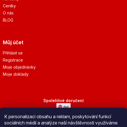
Ceníky
O nás
BLOG
Můj účet
Přihlásit se
Registrace
Moje objednávky
Moje doklady
Spolehlivé doručení
K personalizaci obsahu a reklam, poskytování funkcí
Bezpečná platba
sociálních médií a analýze naší návštěvnosti využíváme