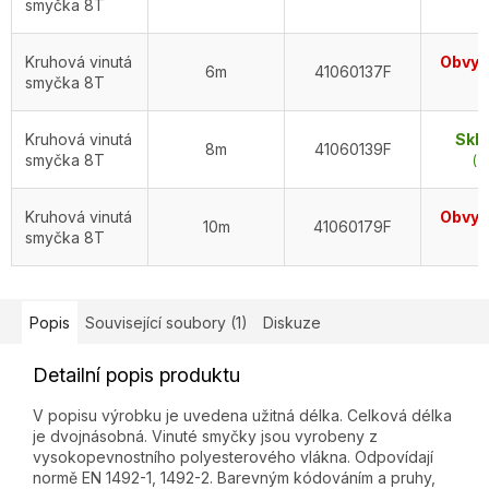
smyčka 8T
d
Kruhová vinutá
Obvykl
6m
41060137F
smyčka 8T
d
Kruhová vinutá
Skl
8m
41060139F
smyčka 8T
(2
Kruhová vinutá
Obvykl
10m
41060179F
smyčka 8T
d
Popis
Související soubory (1)
Diskuze
Detailní popis produktu
V popisu výrobku je uvedena užitná délka. Celková délka
je dvojnásobná. Vinuté smyčky jsou vyrobeny z
vysokopevnostního polyesterového vlákna. Odpovídají
normě EN 1492-1, 1492-2. Barevným kódováním a pruhy,