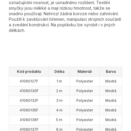
označujícími nosnost, je usnadněno rozlišení. Textilní
smyčky jsou měkké a mají nízkou hmotnost, takže se
snadno používají. Nehrozí žádná koroze nebo zahnívání.
Použití k zavěšování břemen, manipulaci strojních součástí
a zvedání konstrukcí. Na poptávku lze vyrobit i v jiných
délkách.
Kód produktu
Délka
Materiál
Barva
41060127F
1 m
Polyester
Modrá
41060130F
2 m
Polyester
Modrá
41060132F
3 m
Polyester
Modrá
41060135F
4 m
Polyester
Modrá
41060136F
5 m
Polyester
Modrá
41060137F
6 m
Polyester
Modrá