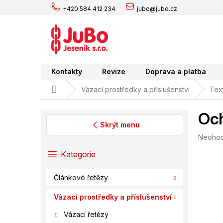
Přejít
+420 584 412 234
jubo@jubo.cz
na
obsah
Kontakty
Revize
Doprava a platba
Domů
Vázací prostředky a příslušenství
Text
Och
Skrýt menu
Průměr
Neoho
P
hodnoc
o
Přeskočit
Kategorie
produk
s
kategorie
je
t
0,0
Článkové řetězy
r
z
a
5
Vázací prostředky a příslušenství
hvězdič
n
Vázací řetězy
n