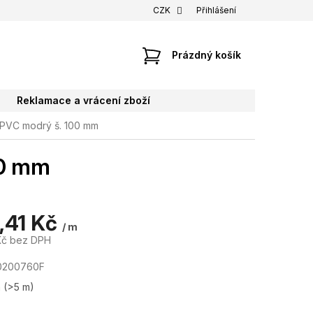
CZK
Přihlášení
NÁKUPNÍ
Prázdný košík
KOŠÍK
Reklamace a vrácení zboží
 PVC modrý š. 100 mm
00 mm
,41 Kč
/ m
Kč bez DPH
0200760F
m
(>5 m)