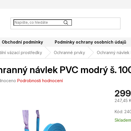
Obchodní podmínky
Podmínky ochrany osobních údajů
ilní vázací prostředky
Ochranné prvky
Ochranný návlek
ranný návlek PVC modrý š. 1
né
dnoceno
Podrobnosti hodnocení
ení
299
tu
247,45 
Měrná
Kód:
24
cena:
ek.
Sklade