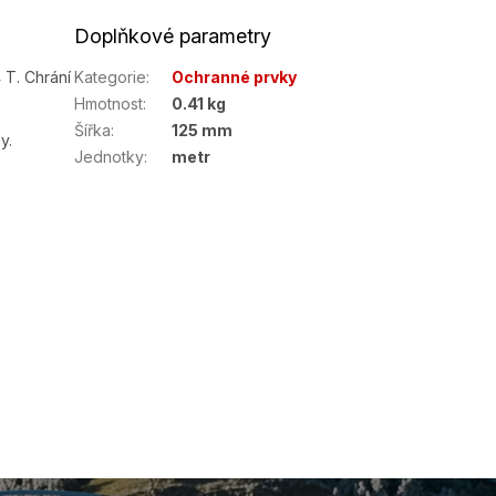
Doplňkové parametry
 T. Chrání
Kategorie
:
Ochranné prvky
Hmotnost
:
0.41 kg
Šířka
:
125 mm
y.
Jednotky
:
metr