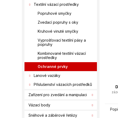
í
Textilní vázací prostředky
p
a
Popruhové smyčky
n
Zvedací popruhy s oky
e
l
Kruhové vinuté smyčky
Vyprošťovací textilní pásy a
popruhy
Kombinované textilní vázací
prostředky
Ochranné prvky
Lanové vazáky
Příslušenství vázacích prostředků
D
záz
Zařízení pro zvedání a manipulaci
Vázací body
Popi
Sněhové a záběrové řetězy