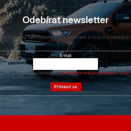
Odebírat newsletter
vůj e-mail a my vám budeme zasílat informace o nových produktech
e-shopu.
E-mail
Vložením e-mailu souhlasíte s
podmínkami ochrany osobních údajů
Přihlásit se