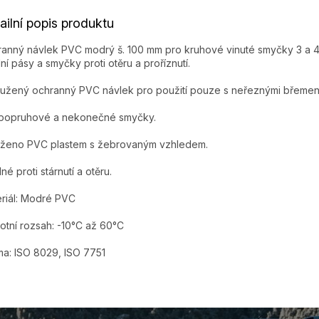
ailní popis produktu
anný návlek PVC modrý š. 100 mm pro kruhové vinuté smyčky 3 a 4
ilní pásy a smyčky proti otěru a proříznutí.
užený ochranný PVC návlek pro použití pouze s neřeznými břemen
 popruhové a nekonečné smyčky.
ženo PVC plastem s žebrovaným vzhledem.
né proti stárnutí a otěru.
riál: Modré PVC
otní rozsah: -10°C až 60°C
a: ISO 8029, ISO 7751