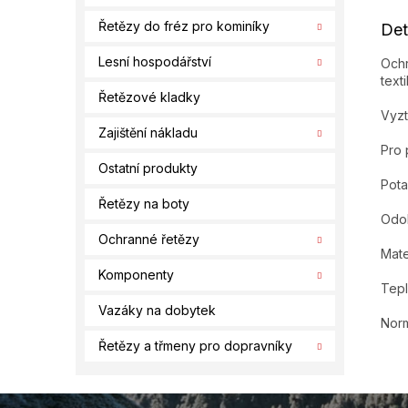
Řetězy do fréz pro kominíky
Det
Lesní hospodářství
Ochr
text
Řetězové kladky
Vyzt
Zajištění nákladu
Pro
Ostatní produkty
Pota
Řetězy na boty
Odol
Ochranné řetězy
Mate
Komponenty
Tepl
Vazáky na dobytek
Norm
Řetězy a třmeny pro dopravníky
Z