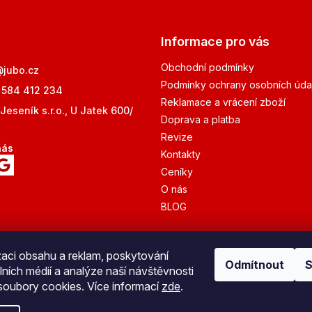
Informace pro vás
Obchodní podmínky
@
jubo.cz
Podmínky ochrany osobních úda
 584 412 234
Reklamace a vrácení zboží
Jeseník s.r.o., U Jatek 600/
Doprava a platba
Revize
nás
Kontakty
Ceníky
O nás
BLOG
zaci obsahu a reklam, poskytování
Odmítnout
S
lních médií a analýze naší návštěvnosti
Bezpečná platba
oubory cookies. Více informací
zde
.