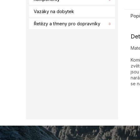
Vazáky na dobytek
Popi
Řetězy a třmeny pro dopravníky
Det
Mate
Komi
zvět
jsou
nará
se n
Z
á