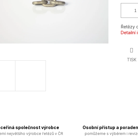
Řetězy d
Detailní
TISK
ceřiná společnost výrobce
Osobní přístup a poraden
emí největšího výrobce řetězů v ČR
pomůžeme s výběrem i revi