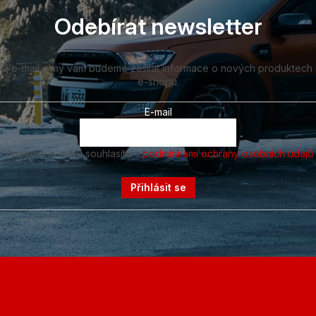
Odebírat newsletter
vůj e-mail a my vám budeme zasílat informace o nových produktech
e-shopu.
E-mail
Vložením e-mailu souhlasíte s
podmínkami ochrany osobních údajů
Přihlásit se