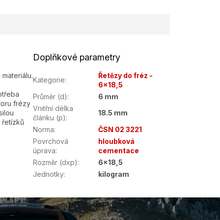
Doplňkové parametry
 materiálu.
Řetězy do fréz -
Kategorie
:
6x18,5
otřeba
Průměr (d)
:
6 mm
toru frézy
Vnitřní délka
silou
18.5 mm
článku (p)
:
 řetízků
Norma
:
ČSN 02 3221
Povrchová
hloubková
úprava
:
cementace
Rozměr (dxp)
:
6x18,5
Jednotky
:
kilogram