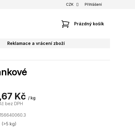
CZK
Přihlášení
NÁKUPNÍ
Prázdný košík
KOŠÍK
Reklamace a vrácení zboží
lánkové
,67 Kč
/ kg
Kč bez DPH
156640060.3
m
(>5 kg)