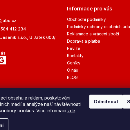
Informace pro vás
Obchodní podmínky
@
jubo.cz
Podmínky ochrany osobních úda
 584 412 234
Reklamace a vrácení zboží
Jeseník s.r.o., U Jatek 600/
Doprava a platba
Revize
nás
Kontakty
Ceníky
O nás
BLOG
zaci obsahu a reklam, poskytování
Odmítnout
S
lních médií a analýze naší návštěvnosti
Bezpečná platba
oubory cookies. Více informací
zde
.
ní