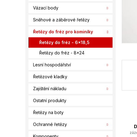
í
Vázací body
p
a
Sněhové a záběrové řetězy
n
e
Řetězy do fréz pro kominíky
l
Řetězy do fréz - 6x18,5
Řetězy do fréz - 8x24
Lesní hospodářství
Řetězové kladky
Zajištění nákladu
Ostatní produkty
Řetězy na boty
Ochranné řetězy
D
záz
Komponenty