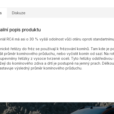
s
Diskuze
ailní popis produktu
riál RC4 má asi o 30 % vyšší odolnost vůči otěru oproti standartnímu
nické řetězy do fréz se používají k frézování komínů. Tam kde je p
šit průměr komínového průduchu, nebo vyčistit komín od sazí. Na ro
 upevněny řetízky z vysoce tvrzené oceli. Tyto řetízky odstředivou 
žejí do komínového zdiva a drtí je postupně na jemný prach. Délkou
astavuje výsledný průměr komínového průduchu.