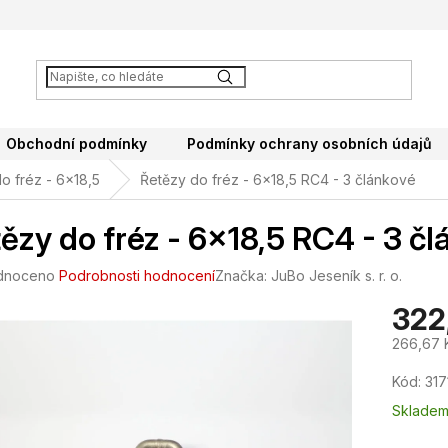
Obchodní podmínky
Podmínky ochrany osobních údajů
o fréz - 6x18,5
Řetězy do fréz - 6x18,5 RC4 - 3 článkové
ězy do fréz - 6x18,5 RC4 - 3 č
né
dnoceno
Podrobnosti hodnocení
Značka:
JuBo Jeseník s. r. o.
ení
322
tu
266,67 
Měrná
Kód:
317
cena:
ek.
Sklade