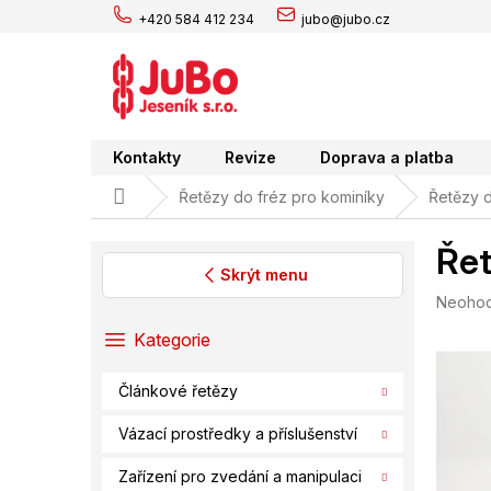
Přejít
+420 584 412 234
jubo@jubo.cz
na
obsah
Kontakty
Revize
Doprava a platba
Domů
Řetězy do fréz pro kominíky
Řetězy d
Řet
Skrýt menu
Průměr
Neoho
P
hodnoc
o
Přeskočit
Kategorie
produk
s
kategorie
je
t
0,0
Článkové řetězy
r
z
a
5
Vázací prostředky a příslušenství
hvězdič
n
n
Zařízení pro zvedání a manipulaci