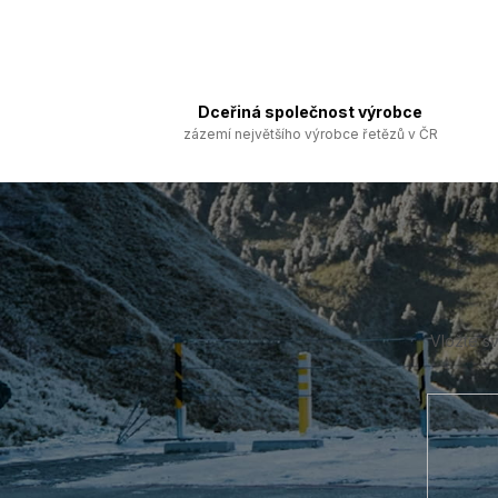
Dceřiná společnost výrobce
zázemí největšího výrobce řetězů v ČR
Z
á
p
a
t
í
Vložte s