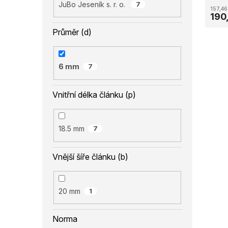
JuBo Jeseník s. r. o.
7
157,46
190
Průměr (d)
6 mm
7
Vnitřní délka článku (p)
18.5 mm
7
Vnější šíře článku (b)
20 mm
1
Norma