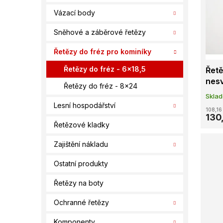
í
s
o
Vázací body
p
p
d
a
r
u
Sněhové a záběrové řetězy
n
o
k
e
d
t
Řetězy do fréz pro kominíky
l
u
ů
Řetězy do fréz - 6x18,5
Řet
k
nes
t
Řetězy do fréz - 8x24
ů
Skla
Lesní hospodářství
108,16
130
Řetězové kladky
Zajištění nákladu
Ostatní produkty
Řetězy na boty
Ochranné řetězy
Komponenty