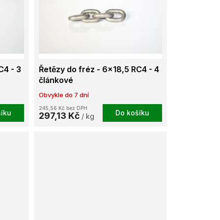
C4 - 3
Řetězy do fréz - 6x18,5 RC4 - 4
článkové
Obvykle do 7 dní
245,56 Kč bez DPH
íku
Do košíku
297,13 Kč
/ kg