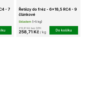
C4 - 7
Řetězy do fréz - 6x18,5 RC4 - 9
článkové
Skladem
(>5 kg)
213,81 Kč bez DPH
íku
Do košíku
258,71 Kč
/ kg