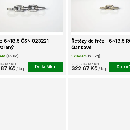
ěz 6x18,5 ČSN 023221
Řetězy do fréz - 6x18,5 R
vařený
článkové
dem
(>5 kg)
Skladem
(>5 kg)
 Kč bez DPH
266,67 Kč bez DPH
Do košíku
Do koš
,87 Kč
322,67 Kč
/ kg
/ kg