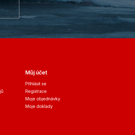
Můj účet
Přihlásit se
jů
Registrace
Moje objednávky
Moje doklady