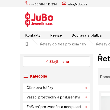
Přejít
+420 584 412 234
jubo@jubo.cz
na
obsah
Kontakty
Revize
Doprava a platba
Domů
Řetězy do fréz pro kominíky
Řetězy d
Řet
Skrýt menu
P
Ř
o
a
Přeskočit
Kategorie
Dopo
s
kategorie
z
t
e
Článkové řetězy
r
V
n
a
ý
í
Vázací prostředky a příslušenství
n
p
p
n
Zařízení pro zvedání a manipulaci
i
r