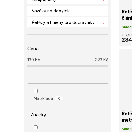
Vazáky na dobytek
Řetě
člán
Řetězy a třmeny pro dopravníky
Skla
234,92
284
Cena
130
Kč
323
Kč
Na skladě
6
Řetě
Značky
met
Skla