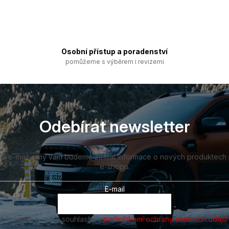
Osobní přístup a poradenství
pomůžeme s výběrem i revizemi
Odebírat newsletter
vůj e-mail a my vám budeme zasílat informace o nových produktech
e-shopu.
E-mail
Vložením e-mailu souhlasíte s
podmínkami ochrany osobních údajů