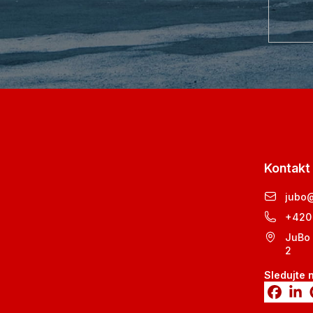
Kontakt
jubo
+420
JuBo 
2
Sledujte 