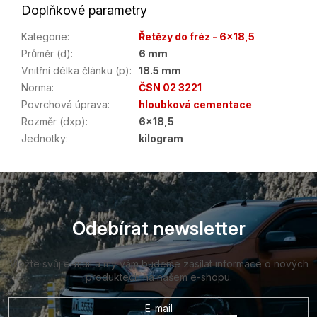
Doplňkové parametry
Kategorie
:
Řetězy do fréz - 6x18,5
Průměr (d)
:
6 mm
Vnitřní délka článku (p)
:
18.5 mm
Norma
:
ČSN 02 3221
Povrchová úprava
:
hloubková cementace
Rozměr (dxp)
:
6x18,5
Jednotky
:
kilogram
Z
á
p
a
Odebírat newsletter
t
í
Vložte svůj e-mail a my vám budeme zasílat informace o nových
produktech na našem e-shopu.
E-mail