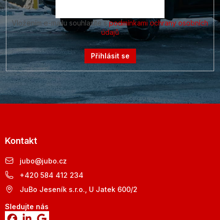
Vložením e-mailu souhlasíte s
podmínkami ochrany osobních
údajů
Přihlásit se
Kontakt
jubo
@
jubo.cz
+420 584 412 234
JuBo Jeseník s.r.o., U Jatek 600/2
Sledujte nás