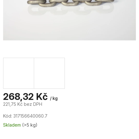
268,32 Kč
/ kg
221,75 Kč bez DPH
Měrná
Kód:
317156640060.7
cena:
Skladem
(>5 kg)