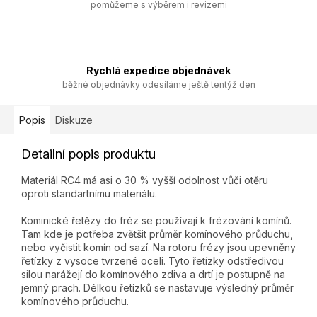
pomůžeme s výběrem i revizemi
Rychlá expedice objednávek
běžné objednávky odesíláme ještě tentýž den
Popis
Diskuze
Detailní popis produktu
Materiál RC4 má asi o 30 % vyšší odolnost vůči otěru
oproti standartnímu materiálu.
Kominické řetězy do fréz se používají k frézování komínů.
Tam kde je potřeba zvětšit průměr komínového průduchu,
nebo vyčistit komín od sazí. Na rotoru frézy jsou upevněny
řetízky z vysoce tvrzené oceli. Tyto řetízky odstředivou
silou narážejí do komínového zdiva a drtí je postupně na
jemný prach. Délkou řetízků se nastavuje výsledný průměr
komínového průduchu.