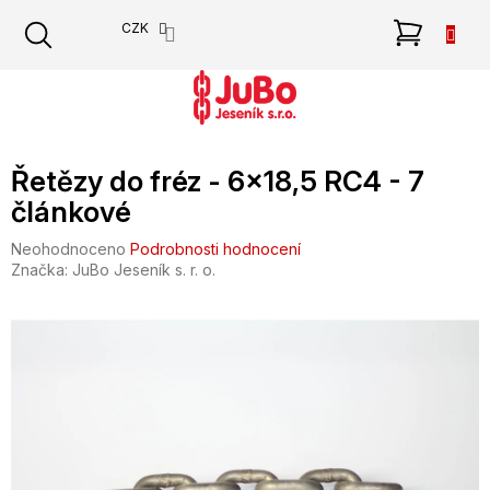
Přejít
NÁKU
CZK
na
obsah
KOŠÍK
Řetězy do fréz - 6x18,5 RC4 - 7
článkové
Průměrné
Neohodnoceno
Podrobnosti hodnocení
hodnocení
Značka:
JuBo Jeseník s. r. o.
produktu
je
0,0
z
5
hvězdiček.