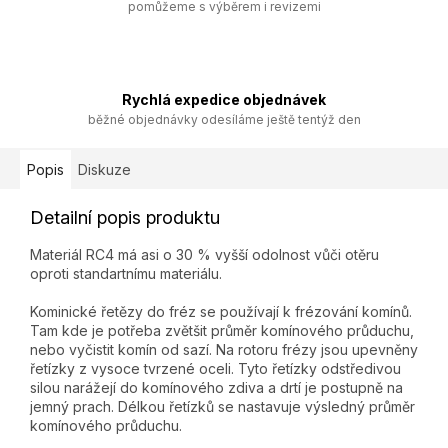
pomůžeme s výběrem i revizemi
Rychlá expedice objednávek
běžné objednávky odesíláme ještě tentýž den
Popis
Diskuze
Detailní popis produktu
Materiál RC4 má asi o 30 % vyšší odolnost vůči otěru
oproti standartnímu materiálu.
Kominické řetězy do fréz se používají k frézování komínů.
Tam kde je potřeba zvětšit průměr komínového průduchu,
nebo vyčistit komín od sazí. Na rotoru frézy jsou upevněny
řetízky z vysoce tvrzené oceli. Tyto řetízky odstředivou
silou narážejí do komínového zdiva a drtí je postupně na
jemný prach. Délkou řetízků se nastavuje výsledný průměr
komínového průduchu.