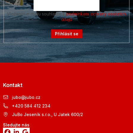
Vložením e-mailu souhlasíte s
podmínkami ochrany osobních
údajů
Přihlásit se
Kontakt
jubo
@
jubo.cz
+420 584 412 234
JuBo Jeseník s.r.o., U Jatek 600/2
Sledujte nás