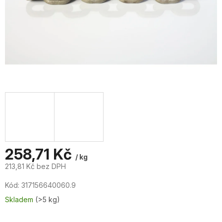
258,71 Kč
/ kg
213,81 Kč bez DPH
Měrná
Kód:
317156640060.9
cena:
Skladem
(>5 kg)