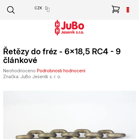
Přejít
NÁKU
CZK
na
obsah
KOŠÍK
Řetězy do fréz - 6x18,5 RC4 - 9
článkové
Průměrné
Neohodnoceno
Podrobnosti hodnocení
hodnocení
Značka:
JuBo Jeseník s. r. o.
produktu
je
0,0
z
5
hvězdiček.