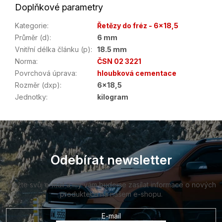
Doplňkové parametry
Kategorie
:
Řetězy do fréz - 6x18,5
Průměr (d)
:
6 mm
Vnitřní délka článku (p)
:
18.5 mm
Norma
:
ČSN 02 3221
Povrchová úprava
:
hloubková cementace
Rozměr (dxp)
:
6x18,5
Jednotky
:
kilogram
Z
á
p
a
Odebírat newsletter
t
í
Vložte svůj e-mail a my vám budeme zasílat informace o nových
produktech na našem e-shopu.
E-mail