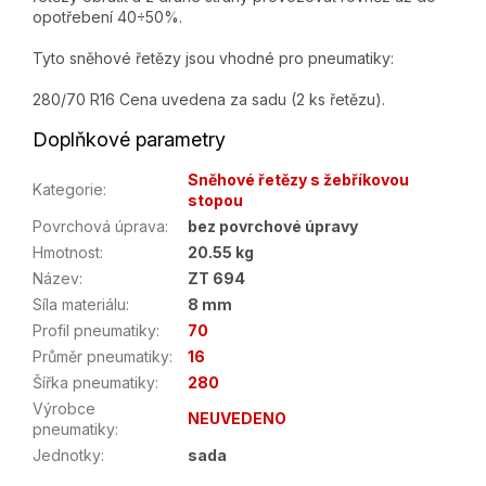
opotřebení 40÷50%.
Tyto sněhové řetězy jsou vhodné pro pneumatiky:
280/70 R16 Cena uvedena za sadu (2 ks řetězu).
Doplňkové parametry
Sněhové řetězy s žebříkovou
Kategorie
:
stopou
Povrchová úprava
:
bez povrchové úpravy
Hmotnost
:
20.55 kg
Název
:
ZT 694
Síla materiálu
:
8 mm
Profil pneumatiky
:
70
Průměr pneumatiky
:
16
Šířka pneumatiky
:
280
Výrobce
NEUVEDENO
pneumatiky
:
Jednotky
:
sada