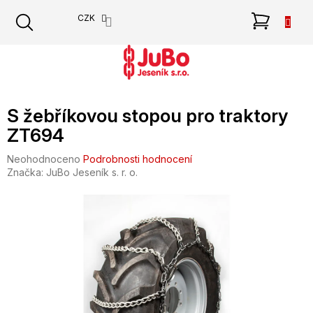
Přejít
NÁKU
CZK
na
obsah
KOŠÍK
S žebříkovou stopou pro traktory
ZT694
Průměrné
Neohodnoceno
Podrobnosti hodnocení
hodnocení
Značka:
JuBo Jeseník s. r. o.
produktu
je
0,0
z
5
hvězdiček.