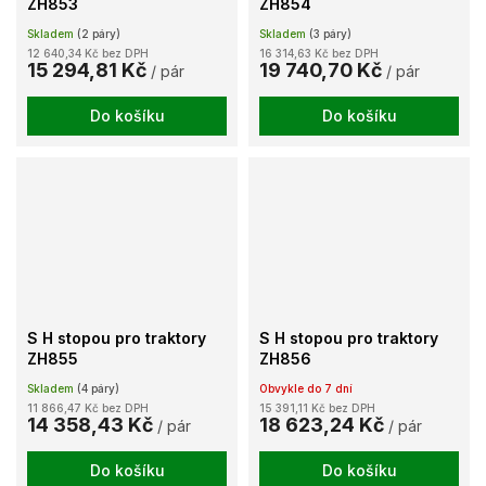
ZH853
ZH854
Skladem
(2 páry)
Skladem
(3 páry)
12 640,34 Kč bez DPH
16 314,63 Kč bez DPH
15 294,81 Kč
19 740,70 Kč
/ pár
/ pár
Do košíku
Do košíku
S H stopou pro traktory
S H stopou pro traktory
ZH855
ZH856
Skladem
(4 páry)
Obvykle do 7 dní
11 866,47 Kč bez DPH
15 391,11 Kč bez DPH
14 358,43 Kč
18 623,24 Kč
/ pár
/ pár
Do košíku
Do košíku