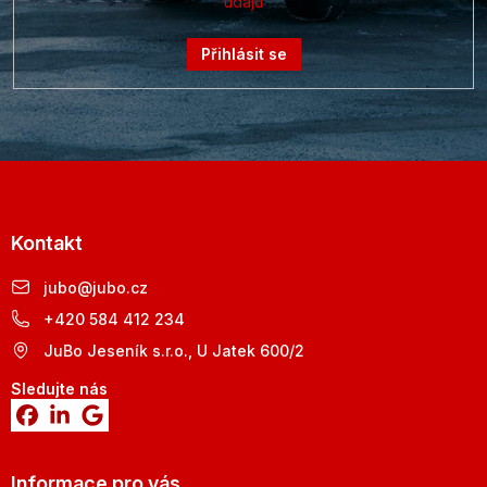
údajů
Přihlásit se
Kontakt
jubo
@
jubo.cz
+420 584 412 234
JuBo Jeseník s.r.o., U Jatek 600/2
Sledujte nás
Informace pro vás