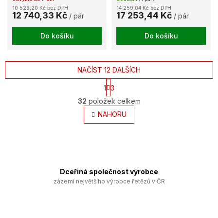
10 529,20 Kč bez DPH
14 259,04 Kč bez DPH
12 740,33 Kč
17 253,44 Kč
/ pár
/ pár
Do košíku
Do košíku
NAČÍST 12 DALŠÍCH
S
1
3
t
O
r
32
položek celkem
v
á
l
NAHORU
n
k
á
o
d
v
a
á
c
n
í
í
p
Dceřiná společnost výrobce
r
zázemí největšího výrobce řetězů v ČR
v
k
y
v