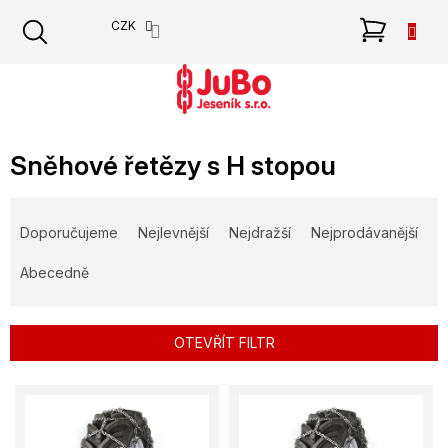
Přejít
NÁKU
CZK
na
obsah
KOŠÍK
Sněhové řetězy s H stopou
Ř
a
Doporučujeme
Nejlevnější
Nejdražší
Nejprodávanější
z
e
Abecedně
n
í
p
OTEVŘÍT FILTR
r
o
V
d
ý
u
p