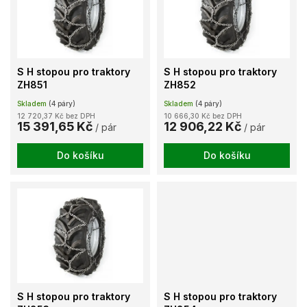
k
i
t
s
ů
p
r
o
S H stopou pro traktory
S H stopou pro traktory
d
ZH851
ZH852
u
Skladem
(4 páry)
Skladem
(4 páry)
k
12 720,37 Kč bez DPH
10 666,30 Kč bez DPH
t
15 391,65 Kč
12 906,22 Kč
/ pár
/ pár
ů
Do košíku
Do košíku
S H stopou pro traktory
S H stopou pro traktory