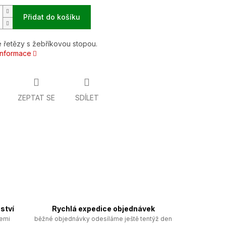
Přidat do košíku
 řetězy s žebříkovou stopou.
 informace
ZEPTAT SE
SDÍLET
ství
Rychlá expedice objednávek
zemi
běžné objednávky odesíláme ještě tentýž den