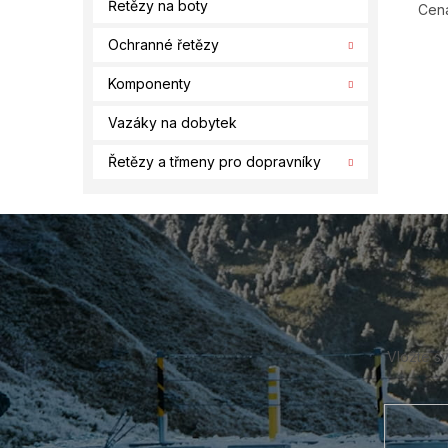
Řetězy na boty
Cena
Ochranné řetězy
Komponenty
Vazáky na dobytek
Řetězy a třmeny pro dopravníky
Z
á
p
a
t
í
Vložte s