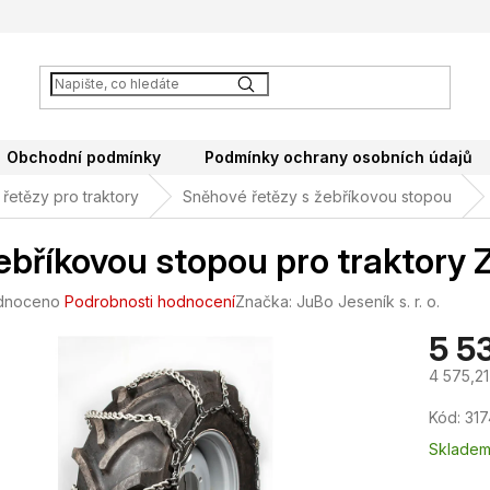
Obchodní podmínky
Podmínky ochrany osobních údajů
řetězy pro traktory
Sněhové řetězy s žebříkovou stopou
ebříkovou stopou pro traktory
né
dnoceno
Podrobnosti hodnocení
Značka:
JuBo Jeseník s. r. o.
ení
5 5
tu
4 575,2
Měrná
Kód:
317
cena:
ek.
Sklade