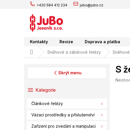
Přejít
+420 584 412 234
jubo@jubo.cz
na
obsah
Kontakty
Revize
Doprava a platba
Domů
Sněhové a záběrové řetězy
Sněhové 
S ž
Skrýt menu
Průměr
Neoho
P
hodnoc
o
Přeskočit
Kategorie
produk
s
kategorie
je
t
0,0
Článkové řetězy
r
z
a
5
Vázací prostředky a příslušenství
hvězdič
n
n
Zařízení pro zvedání a manipulaci