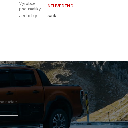
Výrobce
NEUVEDENO
pneumatiky
:
Jednotky
:
sada
 na našem