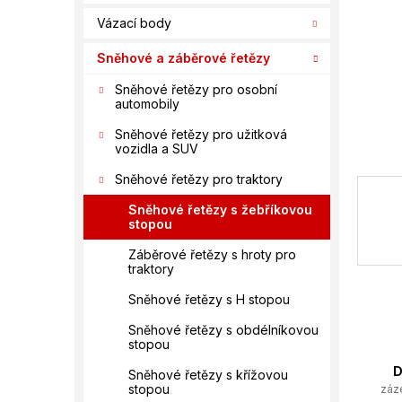
í
Vázací body
p
a
Sněhové a záběrové řetězy
n
e
Sněhové řetězy pro osobní
automobily
l
Sněhové řetězy pro užitková
vozidla a SUV
Sněhové řetězy pro traktory
Sněhové řetězy s žebříkovou
stopou
Záběrové řetězy s hroty pro
traktory
Sněhové řetězy s H stopou
Sněhové řetězy s obdélníkovou
stopou
D
Sněhové řetězy s křížovou
stopou
záz