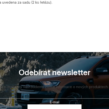
 uvedena za sadu (2 ks řetězu).
Odebírat newsletter
vůj e-mail a my vám budeme zasílat informace o nových produktech
e-shopu.
E-mail