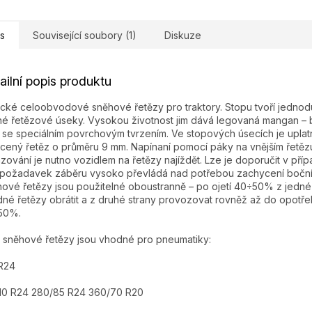
s
Související soubory (1)
Diskuze
ailní popis produktu
ické celoobvodové sněhové řetězy pro traktory. Stopu tvoří jedno
né řetězové úseky. Vysokou životnost jim dává legovaná mangan –
 se speciálním povrchovým tvrzením. Ve stopových úsecích je upla
cený řetěz o průměru 9 mm. Napínaní pomocí páky na vnějším řetězu
zování je nutno vozidlem na řetězy najíždět. Lze je doporučit v pří
požadavek záběru vysoko převládá nad potřebou zachycení bočníc
ové řetězy jsou použitelné oboustranně – po ojetí 40÷50% z jedné 
né řetězy obrátit a z druhé strany provozovat rovněž až do opotře
50%.
 sněhové řetězy jsou vhodné pro pneumatiky:
 R24
/10 R24 280/85 R24 360/70 R20