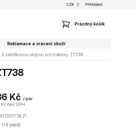
CZK
Přihlášení
NÁKUPNÍ
Prázdný košík
KOŠÍK
Reklamace a vrácení zboží
S žebříkovou stopou pro traktory ZT738
 ZT738
36 Kč
/ pár
1 Kč bez DPH
432931738.21
m
(>5 párů)