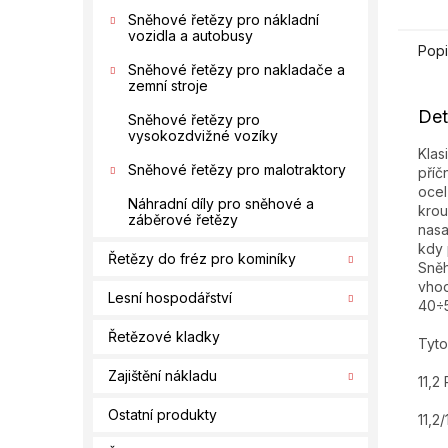
Sněhové řetězy pro nákladní
vozidla a autobusy
Popi
Sněhové řetězy pro nakladače a
zemní stroje
Det
Sněhové řetězy pro
vysokozdvižné vozíky
Klas
Sněhové řetězy pro malotraktory
příč
ocel
Náhradní díly pro sněhové a
krou
záběrové řetězy
nasa
kdy 
Řetězy do fréz pro kominíky
Sněh
vhod
Lesní hospodářství
40÷
Řetězové kladky
Tyto
Zajištění nákladu
11,2
Ostatní produkty
11,2