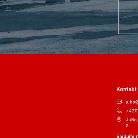
Kontakt
jubo
+420
JuBo 
2
Sledujte 