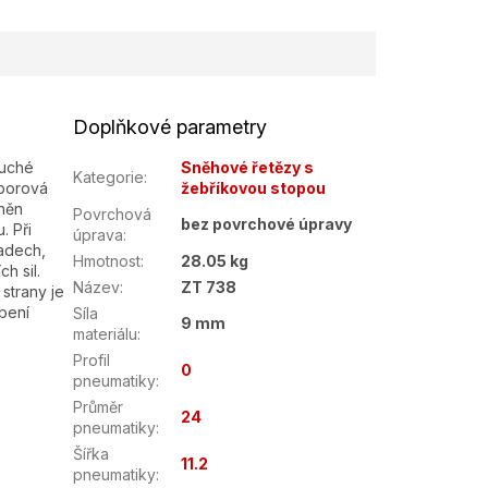
Doplňkové parametry
duché
Sněhové řetězy s
Kategorie
:
 borová
žebříkovou stopou
tněn
Povrchová
bez povrchové úpravy
. Při
úprava
:
padech,
Hmotnost
:
28.05 kg
h sil.
Název
:
ZT 738
strany je
bení
Síla
9 mm
materiálu
:
Profil
0
pneumatiky
:
Průměr
24
pneumatiky
:
Šířka
11.2
pneumatiky
: