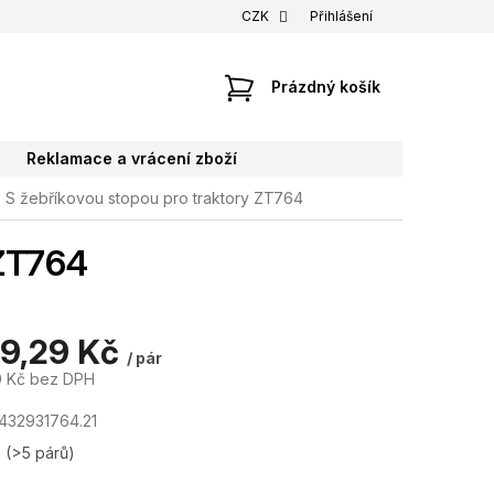
CZK
Přihlášení
NÁKUPNÍ
Prázdný košík
KOŠÍK
Reklamace a vrácení zboží
S žebříkovou stopou pro traktory ZT764
 ZT764
19,29 Kč
/ pár
0 Kč bez DPH
432931764.21
m
(>5 párů)