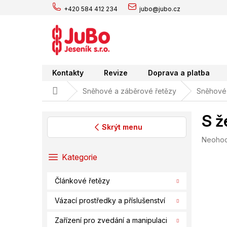
Přejít
+420 584 412 234
jubo@jubo.cz
na
obsah
Kontakty
Revize
Doprava a platba
Domů
Sněhové a záběrové řetězy
Sněhové 
S ž
Skrýt menu
Průměr
Neoho
P
hodnoc
o
Přeskočit
Kategorie
produk
s
kategorie
je
t
0,0
Článkové řetězy
r
z
a
5
Vázací prostředky a příslušenství
hvězdič
n
n
Zařízení pro zvedání a manipulaci