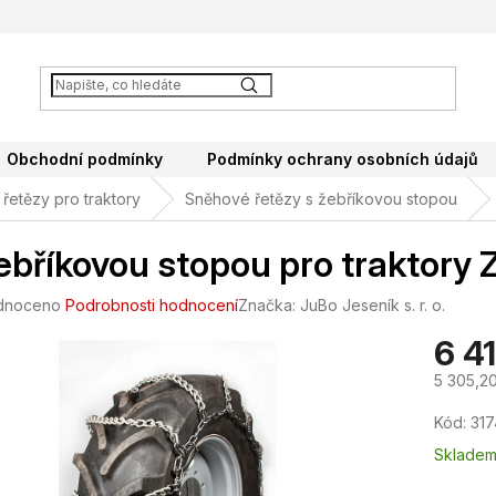
Obchodní podmínky
Podmínky ochrany osobních údajů
řetězy pro traktory
Sněhové řetězy s žebříkovou stopou
ebříkovou stopou pro traktory
né
dnoceno
Podrobnosti hodnocení
Značka:
JuBo Jeseník s. r. o.
ení
6 4
tu
5 305,2
Měrná
Kód:
317
cena:
ek.
Sklade