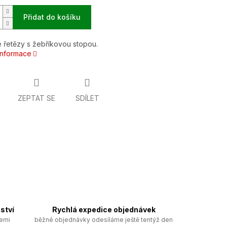
Přidat do košíku
 řetězy s žebříkovou stopou.
 informace
ZEPTAT SE
SDÍLET
ství
Rychlá expedice objednávek
zemi
běžné objednávky odesíláme ještě tentýž den