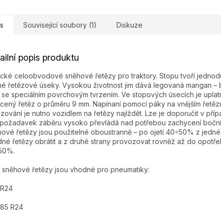
s
Související soubory (1)
Diskuze
ailní popis produktu
ické celoobvodové sněhové řetězy pro traktory. Stopu tvoří jedno
né řetězové úseky. Vysokou životnost jim dává legovaná mangan –
 se speciálním povrchovým tvrzením. Ve stopových úsecích je upla
cený řetěz o průměru 9 mm. Napínaní pomocí páky na vnějším řetězu
zování je nutno vozidlem na řetězy najíždět. Lze je doporučit v pří
požadavek záběru vysoko převládá nad potřebou zachycení bočníc
ové řetězy jsou použitelné oboustranně – po ojetí 40÷50% z jedné 
né řetězy obrátit a z druhé strany provozovat rovněž až do opotře
50%.
 sněhové řetězy jsou vhodné pro pneumatiky:
 R24
/85 R24