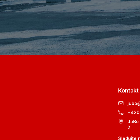
Kontakt
jubo
+420
JuBo 
2
Sledujte 