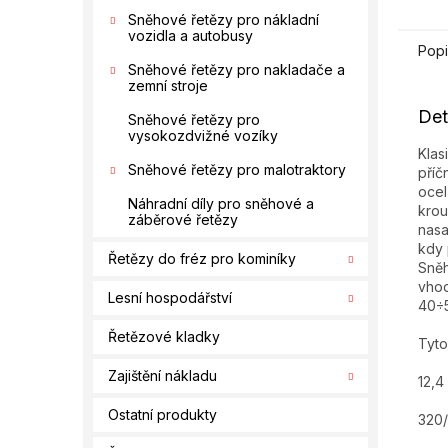
Sněhové řetězy pro nákladní
vozidla a autobusy
Popi
Sněhové řetězy pro nakladače a
zemní stroje
Det
Sněhové řetězy pro
vysokozdvižné vozíky
Klas
Sněhové řetězy pro malotraktory
příč
ocel
Náhradní díly pro sněhové a
krou
záběrové řetězy
nasa
kdy 
Řetězy do fréz pro kominíky
Sněh
vhod
Lesní hospodářství
40÷
Řetězové kladky
Tyto
Zajištění nákladu
12,4
Ostatní produkty
320