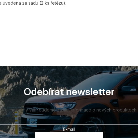
 uvedena za sadu (2 ks řetězu).
Odebírat newsletter
vůj e-mail a my vám budeme zasílat informace o nových produktech
e-shopu.
E-mail