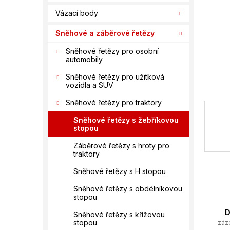
í
Vázací body
p
a
Sněhové a záběrové řetězy
n
e
Sněhové řetězy pro osobní
automobily
l
Sněhové řetězy pro užitková
vozidla a SUV
Sněhové řetězy pro traktory
Sněhové řetězy s žebříkovou
stopou
Záběrové řetězy s hroty pro
traktory
Sněhové řetězy s H stopou
Sněhové řetězy s obdélníkovou
stopou
D
Sněhové řetězy s křížovou
stopou
záz