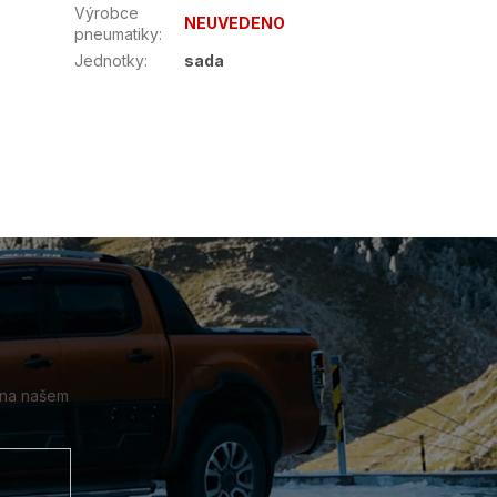
Výrobce
NEUVEDENO
pneumatiky
:
Jednotky
:
sada
 na našem