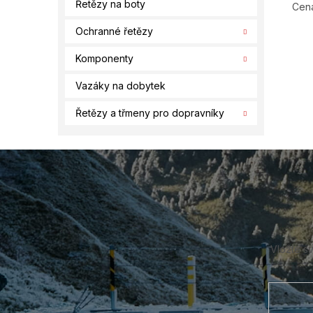
Řetězy na boty
Cena
Ochranné řetězy
Komponenty
Vazáky na dobytek
Řetězy a třmeny pro dopravníky
Z
á
p
a
t
í
Vložte s