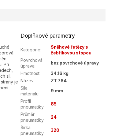
Doplňkové parametry
duché
Sněhové řetězy s
Kategorie
:
 borová
žebříkovou stopou
tněn
Povrchová
bez povrchové úpravy
. Při
úprava
:
padech,
Hmotnost
:
34.16 kg
h sil.
Název
:
ZT 764
strany je
bení
Síla
9 mm
materiálu
:
Profil
85
pneumatiky
:
Průměr
24
pneumatiky
:
Šířka
320
pneumatiky
: