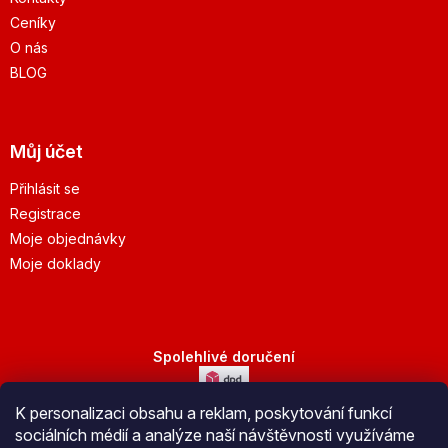
Ceníky
O nás
BLOG
Můj účet
Přihlásit se
Registrace
Moje objednávky
Moje doklady
Spolehlivé doručení
K personalizaci obsahu a reklam, poskytování funkcí
Bezpečná platba
sociálních médií a analýze naší návštěvnosti využíváme