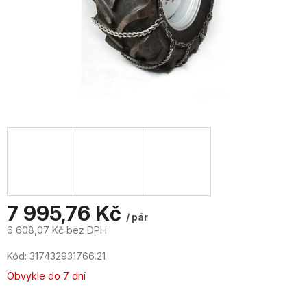
7 995,76 Kč
/ pár
6 608,07 Kč bez DPH
Měrná
Kód:
317432931766.21
cena:
Obvykle do 7 dní