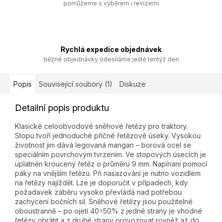
pomůžeme s výběrem i revizemi
Rychlá expedice objednávek
běžné objednávky odesíláme ještě tentýž den
Popis
Související soubory (1)
Diskuze
Detailní popis produktu
Klasické celoobvodové sněhové řetězy pro traktory.
Stopu tvoří jednoduché příčné řetězové úseky. Vysokou
životnost jim dává legovaná mangan – borová ocel se
speciálním povrchovým tvrzením. Ve stopových úsecích je
uplatněn kroucený řetěz o průměru 9 mm. Napínaní pomocí
páky na vnějším řetězu. Při nasazování je nutno vozidlem
na řetězy najíždět. Lze je doporučit v případech, kdy
požadavek záběru vysoko převládá nad potřebou
zachycení bočních sil. Sněhové řetězy jsou použitelné
oboustranně – po ojetí 40÷50% z jedné strany je vhodné
řetězy obrátit a z druhé strany provozovat rovněž až do