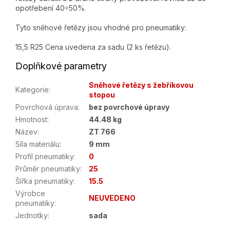
opotřebení 40÷50%.
Tyto sněhové řetězy jsou vhodné pro pneumatiky:
15,5 R25 Cena uvedena za sadu (2 ks řetězu).
Doplňkové parametry
Sněhové řetězy s žebříkovou
Kategorie
:
stopou
Povrchová úprava
:
bez povrchové úpravy
Hmotnost
:
44.48 kg
Název
:
ZT 766
Síla materiálu
:
9 mm
Profil pneumatiky
:
0
Průměr pneumatiky
:
25
Šířka pneumatiky
:
15.5
Výrobce
NEUVEDENO
pneumatiky
:
Jednotky
:
sada