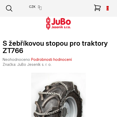
Přejít
NÁKU
CZK
na
obsah
KOŠÍK
S žebříkovou stopou pro traktory
ZT766
Průměrné
Neohodnoceno
Podrobnosti hodnocení
hodnocení
Značka:
JuBo Jeseník s. r. o.
produktu
je
0,0
z
5
hvězdiček.