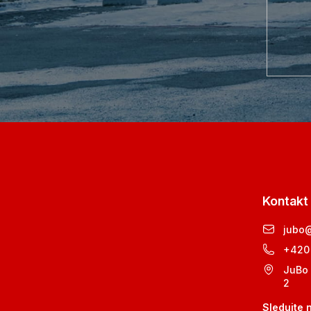
Kontakt
jubo
+420
JuBo 
2
Sledujte 