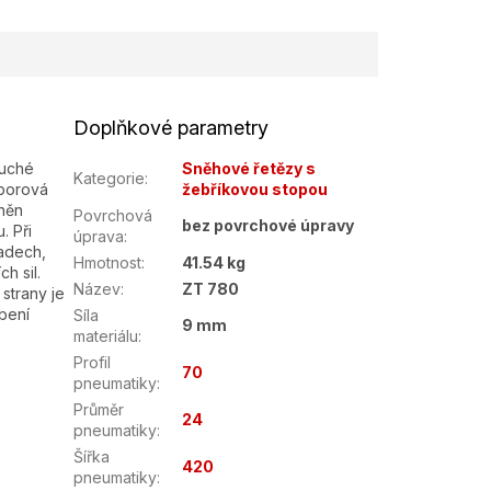
Doplňkové parametry
duché
Sněhové řetězy s
Kategorie
:
 borová
žebříkovou stopou
tněn
Povrchová
bez povrchové úpravy
. Při
úprava
:
padech,
Hmotnost
:
41.54 kg
h sil.
Název
:
ZT 780
strany je
bení
Síla
9 mm
materiálu
:
Profil
70
pneumatiky
:
Průměr
24
pneumatiky
:
Šířka
420
pneumatiky
: