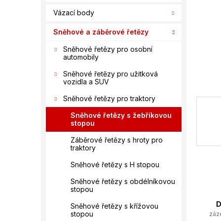
í
Vázací body
p
a
Sněhové a záběrové řetězy
n
e
Sněhové řetězy pro osobní
automobily
l
Sněhové řetězy pro užitková
vozidla a SUV
Sněhové řetězy pro traktory
Sněhové řetězy s žebříkovou
stopou
Záběrové řetězy s hroty pro
traktory
Sněhové řetězy s H stopou
Sněhové řetězy s obdélníkovou
stopou
D
Sněhové řetězy s křížovou
stopou
záz