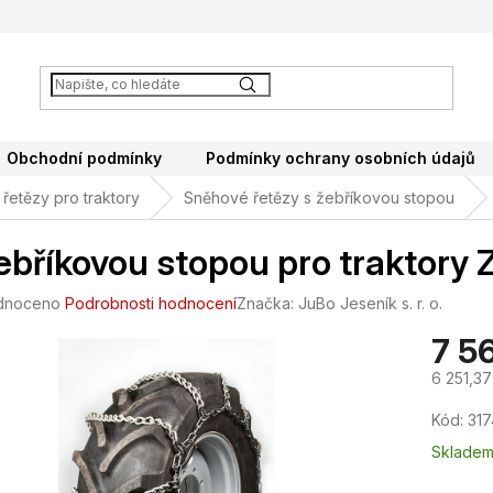
Obchodní podmínky
Podmínky ochrany osobních údajů
řetězy pro traktory
Sněhové řetězy s žebříkovou stopou
ebříkovou stopou pro traktory
né
dnoceno
Podrobnosti hodnocení
Značka:
JuBo Jeseník s. r. o.
ení
7 5
tu
6 251,3
Měrná
Kód:
317
cena:
ek.
Sklade