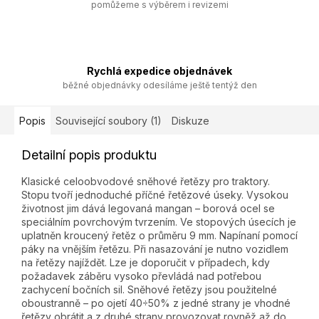
pomůžeme s výběrem i revizemi
Rychlá expedice objednávek
běžné objednávky odesíláme ještě tentýž den
Popis
Související soubory (1)
Diskuze
Detailní popis produktu
Klasické celoobvodové sněhové řetězy pro traktory.
Stopu tvoří jednoduché příčné řetězové úseky. Vysokou
životnost jim dává legovaná mangan – borová ocel se
speciálním povrchovým tvrzením. Ve stopových úsecích je
uplatněn kroucený řetěz o průměru 9 mm. Napínaní pomocí
páky na vnějším řetězu. Při nasazování je nutno vozidlem
na řetězy najíždět. Lze je doporučit v případech, kdy
požadavek záběru vysoko převládá nad potřebou
zachycení bočních sil. Sněhové řetězy jsou použitelné
oboustranně – po ojetí 40÷50% z jedné strany je vhodné
řetězy obrátit a z druhé strany provozovat rovněž až do