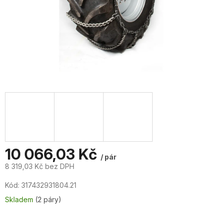
10 066,03 Kč
/ pár
8 319,03 Kč bez DPH
Měrná
Kód:
317432931804.21
cena:
Skladem
(2 páry)