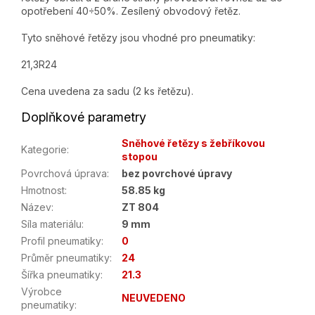
opotřebení 40÷50%. Zesílený obvodový řetěz.
Tyto sněhové řetězy jsou vhodné pro pneumatiky:
21,3R24
Cena uvedena za sadu (2 ks řetězu).
Doplňkové parametry
Sněhové řetězy s žebříkovou
Kategorie
:
stopou
Povrchová úprava
:
bez povrchové úpravy
Hmotnost
:
58.85 kg
Název
:
ZT 804
Síla materiálu
:
9 mm
Profil pneumatiky
:
0
Průměr pneumatiky
:
24
Šířka pneumatiky
:
21.3
Výrobce
NEUVEDENO
pneumatiky
: