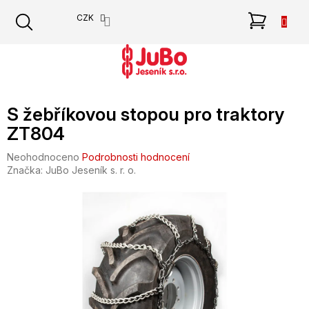
Přejít
NÁKU
CZK
na
obsah
KOŠÍK
S žebříkovou stopou pro traktory
ZT804
Průměrné
Neohodnoceno
Podrobnosti hodnocení
hodnocení
Značka:
JuBo Jeseník s. r. o.
produktu
je
0,0
z
5
hvězdiček.