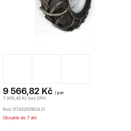
9 566,82 Kč
/ pár
7 906,46 Kč bez DPH
Měrná
Kód:
317432931824.21
cena:
Obvykle do 7 dní