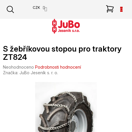
Přejít
NÁKU
CZK
na
obsah
KOŠÍK
S žebříkovou stopou pro traktory
ZT824
Průměrné
Neohodnoceno
Podrobnosti hodnocení
hodnocení
Značka:
JuBo Jeseník s. r. o.
produktu
je
0,0
z
5
hvězdiček.