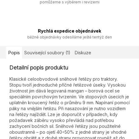
pomůžeme s výběrem i revizemi
Rychlá expedice objednávek
běžné objednávky odesíláme ještě tentýž den
Popis
Související soubory (1)
Diskuze
Detailní popis produktu
Klasické celoobvodové sněhové řetězy pro traktory.
Stopu tvoří jednoduché příčné řetězové úseky. Vysokou
životnost jim dává legovaná mangan – borová ocel se
speciálním povrchovým tvrzením. Ve stopových úsecích je
uplatněn kroucený řetěz o průměru 9 mm. Napínaní pomocí
páky na vnějším řetězu. Při nasazování je nutno vozidlem
na řetězy najíždět. Lze je doporučit v případech, kdy
požadavek záběru vysoko převládá nad potřebou
zachycení bočních sil. Sněhové řetězy jsou použitelné
oboustranně – po ojetí 40÷50% z jedné strany je vhodné
řetězy obrátit a z druhé strany provozovat rovněž až do