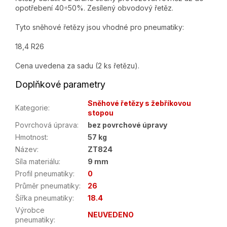
opotřebení 40÷50%. Zesílený obvodový řetěz.
Tyto sněhové řetězy jsou vhodné pro pneumatiky:
18,4 R26
Cena uvedena za sadu (2 ks řetězu).
Doplňkové parametry
Sněhové řetězy s žebříkovou
Kategorie
:
stopou
Povrchová úprava
:
bez povrchové úpravy
Hmotnost
:
57 kg
Název
:
ZT824
Síla materiálu
:
9 mm
Profil pneumatiky
:
0
Průměr pneumatiky
:
26
Šířka pneumatiky
:
18.4
Výrobce
NEUVEDENO
pneumatiky
: