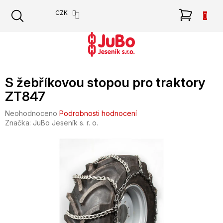
Přejít
NÁKU
CZK
na
obsah
KOŠÍK
S žebříkovou stopou pro traktory
ZT847
Průměrné
Neohodnoceno
Podrobnosti hodnocení
hodnocení
Značka:
JuBo Jeseník s. r. o.
produktu
je
0,0
z
5
hvězdiček.