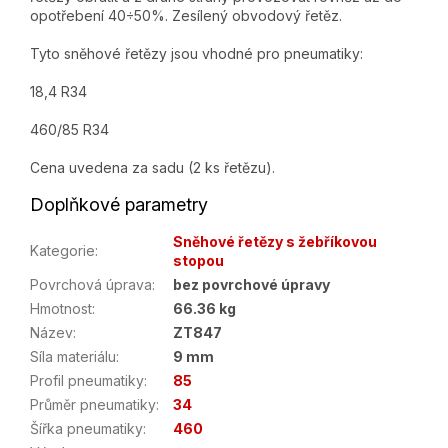
opotřebení 40÷50%. Zesílený obvodový řetěz.
Tyto sněhové řetězy jsou vhodné pro pneumatiky:
18,4 R34
460/85 R34
Cena uvedena za sadu (2 ks řetězu).
Doplňkové parametry
Sněhové řetězy s žebříkovou
Kategorie
:
stopou
Povrchová úprava
:
bez povrchové úpravy
Hmotnost
:
66.36 kg
Název
:
ZT847
Síla materiálu
:
9 mm
Profil pneumatiky
:
85
Průměr pneumatiky
:
34
Šířka pneumatiky
:
460