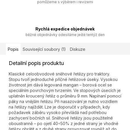
pomůžeme s výběrem i revizemi
Rychlá expedice objednávek
běžné objednávky odesíláme ještě tentýž den
Popis
Související soubory (1)
Diskuze
Detailní popis produktu
Klasické celoobvodové sněhové řetězy pro traktory.
Stopu tvoří jednoduché příčné řetězové úseky. Vysokou
životnost jim dává legovaná mangan – borová ocel se
speciálním povrchovým tvrzením. Ve stopových úsecích je
uplatněn kroucený řetěz o průměru 9 mm. Napínaní pomocí
páky na vnějším řetězu. Při nasazování je nutno vozidlem
na řetězy najíždět. Lze je doporučit v případech, kdy
požadavek záběru vysoko převládá nad potřebou
zachycení bočních sil. Sněhové řetězy jsou použitelné
oboustranně – po ojetí 40÷50% z jedné strany je vhodné
řetězy obrátit a z druhé strany provozovat rovněž až do