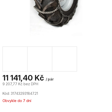
11 141,40 Kč
/ pár
9 207,77 Kč bez DPH
Měrná
Kód:
317432931847.21
cena:
Obvykle do 7 dní