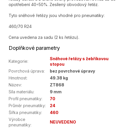
opotřebení 40÷50%. Zesílený obvodový řetěz.
Tyto sněhové řetězy jsou vhodné pro pneumatiky:
460/70 R24
Cena uvedena za sadu (2 ks řetězu).
Doplňkové parametry
Sněhové řetězy s žebříkovou
Kategorie
:
stopou
Povrchová úprava
:
bez povrchové úpravy
Hmotnost
:
49.38 kg
Název
:
ZT868
Síla materiálu
:
9 mm
Profil pneumatiky
:
70
Průměr pneumatiky
:
24
Šířka pneumatiky
:
460
Výrobce
NEUVEDENO
pneumatiky
: