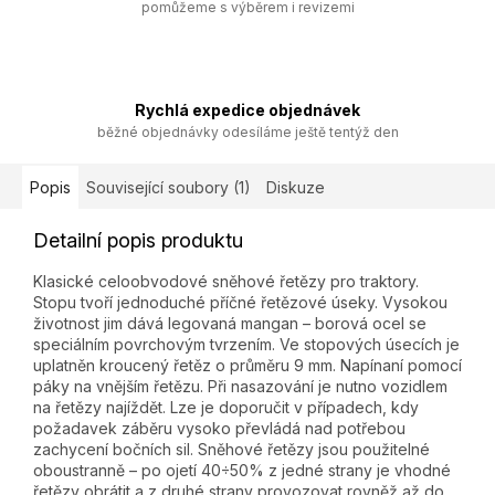
pomůžeme s výběrem i revizemi
Rychlá expedice objednávek
běžné objednávky odesíláme ještě tentýž den
Popis
Související soubory (1)
Diskuze
Detailní popis produktu
Klasické celoobvodové sněhové řetězy pro traktory.
Stopu tvoří jednoduché příčné řetězové úseky. Vysokou
životnost jim dává legovaná mangan – borová ocel se
speciálním povrchovým tvrzením. Ve stopových úsecích je
uplatněn kroucený řetěz o průměru 9 mm. Napínaní pomocí
páky na vnějším řetězu. Při nasazování je nutno vozidlem
na řetězy najíždět. Lze je doporučit v případech, kdy
požadavek záběru vysoko převládá nad potřebou
zachycení bočních sil. Sněhové řetězy jsou použitelné
oboustranně – po ojetí 40÷50% z jedné strany je vhodné
řetězy obrátit a z druhé strany provozovat rovněž až do