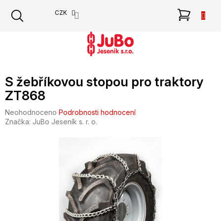
Přejít
NÁKU
CZK
na
obsah
KOŠÍK
S žebříkovou stopou pro traktory
ZT868
Průměrné
Neohodnoceno
Podrobnosti hodnocení
hodnocení
Značka:
JuBo Jeseník s. r. o.
produktu
je
0,0
z
5
hvězdiček.