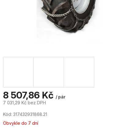
8 507,86 Kč
/ pár
7 031,29 Kč bez DPH
Měrná
Kód:
317432931868.21
cena:
Obvykle do 7 dní