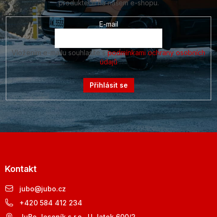
produktech na našem e-shopu.
E-mail
Vložením e-mailu souhlasíte s
podmínkami ochrany osobních
údajů
Přihlásit se
Kontakt
jubo
@
jubo.cz
+420 584 412 234
JuBo Jeseník s.r.o., U Jatek 600/2