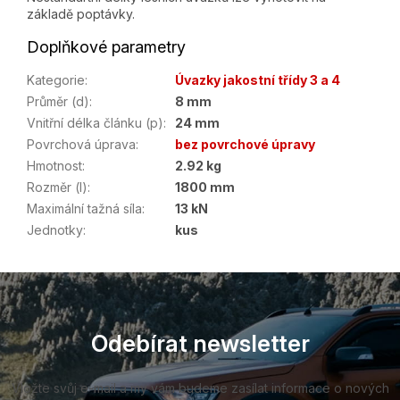
základě poptávky.
Doplňkové parametry
Kategorie
:
Úvazky jakostní třídy 3 a 4
Průměr (d)
:
8 mm
Vnitřní délka článku (p)
:
24 mm
Povrchová úprava
:
bez povrchové úpravy
Hmotnost
:
2.92 kg
Rozměr (l)
:
1800 mm
Maximální tažná síla
:
13 kN
Jednotky
:
kus
Z
á
p
a
Odebírat newsletter
t
í
Vložte svůj e-mail a my vám budeme zasílat informace o nových