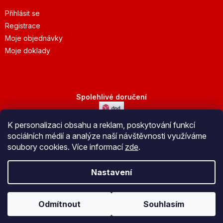
Přihlásit se
Registrace
Moje objednávky
Moje doklady
Spolehlivé doručení
K personalizaci obsahu a reklam, poskytování funkcí
Bezpečná platba
sociálních médií a analýze naší návštěvnosti využíváme
soubory cookies. Více informací
zde
.
Nastavení
Vytvořil Shoptet
Odmítnout
Souhlasím
Copyright 2026
JuBo Jeseník s.r.o.
. Všechna práva vyhrazena.
Upravit nastavení cookies