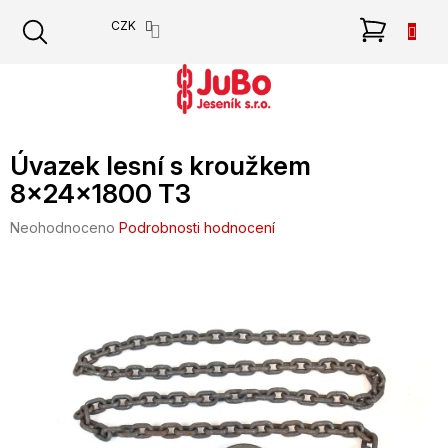
Přejít
NÁKU
CZK
na
obsah
KOŠÍK
Úvazek lesní s kroužkem
8x24x1800 T3
Průměrné
Neohodnoceno
Podrobnosti hodnocení
hodnocení
produktu
je
0,0
z
5
hvězdiček.