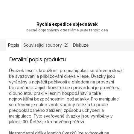
Rychlá expedice objednávek
běžné objednávky odesíláme ještě tentýž den
Popis
Související soubory (2)
Diskuze
Detailní popis produktu
Úvazek lesní s kroužkem pro manipulaci se dřevem slouží
ke svazování a přibližování dřeva v lese. Úvazky jsou
vyráběny s největší pečlivostí a ohledem na provozní
bezpečnost. Jejich konstrukce i provedení je prověřena
dlouholetou praxí v lesním hospodářství a také
nejnovějšími bezpečnostními požadavky. Pro manipulaci
se dřevem je nutné zvolit vhodný řetěz a to podle
předpokládaného zatížení, způsobu uchycení a
manipulace. Tyto svařované úvazky jsou vyráběny v
jakosti 30. Řetěz je kruhového průřezu.
Nestandartní délky lesních úvazků lze vyhotovit na