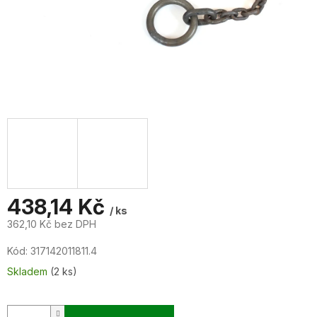
438,14 Kč
/ ks
362,10 Kč bez DPH
Měrná
Kód:
317142011811.4
cena:
Skladem
(2 ks)