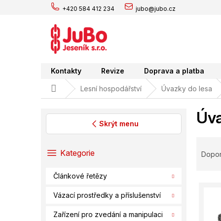
Přejít
+420 584 412 234
jubo@jubo.cz
na
obsah
Kontakty
Revize
Doprava a platba
Domů
Lesní hospodářství
Úvazky do lesa
Úva
Skrýt menu
P
Ř
o
a
Přeskočit
Kategorie
Dopo
s
kategorie
z
t
e
Článkové řetězy
r
V
n
a
ý
í
Vázací prostředky a příslušenství
n
p
p
n
Zařízení pro zvedání a manipulaci
i
r