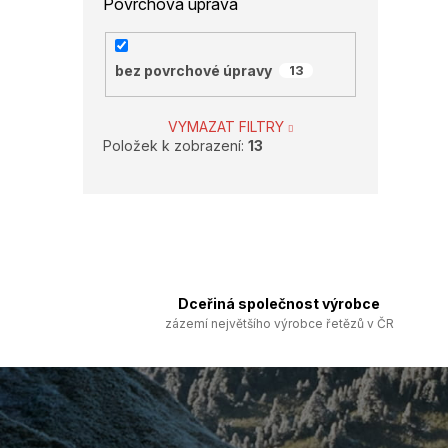
Povrchová úprava
bez povrchové úpravy
13
VYMAZAT FILTRY
Položek k zobrazení:
13
Dceřiná společnost výrobce
zázemí největšího výrobce řetězů v ČR
Z
á
p
a