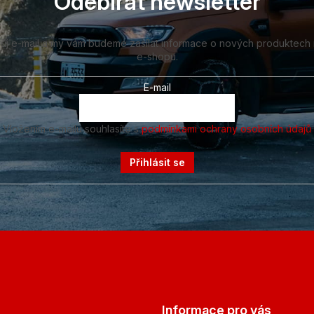
Odebírat newsletter
vůj e-mail a my vám budeme zasílat informace o nových produktech
e-shopu.
E-mail
Vložením e-mailu souhlasíte s
podmínkami ochrany osobních údajů
Přihlásit se
Informace pro vás