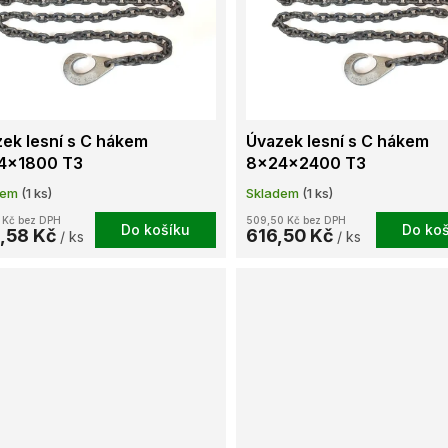
ek lesní s C hákem
Úvazek lesní s C hákem
4x1800 T3
8x24x2400 T3
dem
(1 ks)
Skladem
(1 ks)
 Kč bez DPH
509,50 Kč bez DPH
Do košíku
Do koš
,58 Kč
616,50 Kč
/ ks
/ ks