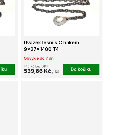
Úvazek lesní s C hákem
9x27x1400 T4
Obvykle do 7 dní
446 Kč bez DPH
íku
Do košíku
539,66 Kč
/ ks