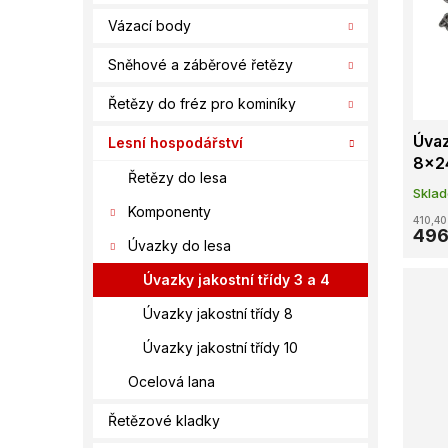
í
s
o
Vázací body
p
p
d
a
r
u
Sněhové a záběrové řetězy
n
o
k
e
d
t
Řetězy do fréz pro kominíky
l
u
ů
Úvaz
Lesní hospodářství
k
8x2
t
Řetězy do lesa
ů
Skla
Komponenty
410,40
496
Úvazky do lesa
Úvazky jakostní třídy 3 a 4
Úvazky jakostní třídy 8
Úvazky jakostní třídy 10
Ocelová lana
Řetězové kladky