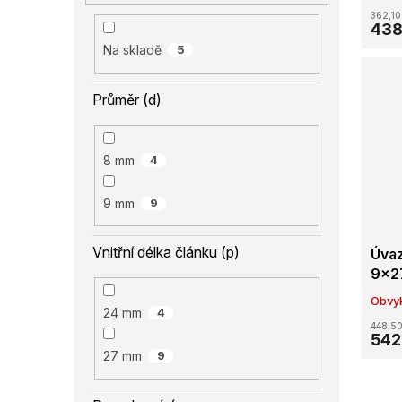
362,10
438
Na skladě
5
Průměr (d)
8 mm
4
9 mm
9
Vnitřní délka článku (p)
Úvaz
9x2
Obvyk
24 mm
4
448,50
542
27 mm
9