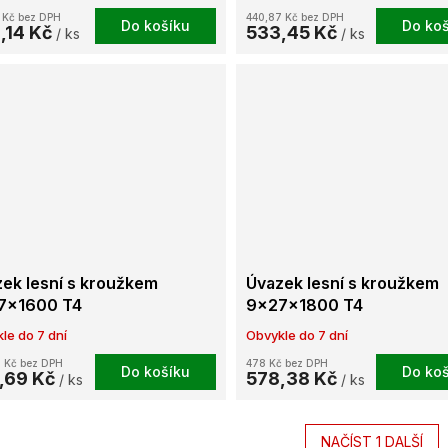
 Kč bez DPH
440,87 Kč bez DPH
Do košíku
Do koš
,14 Kč
533,45 Kč
/ ks
/ ks
ek lesní s kroužkem
Úvazek lesní s kroužkem
7x1600 T4
9x27x1800 T4
le do 7 dní
Obvykle do 7 dní
 Kč bez DPH
478 Kč bez DPH
Do košíku
Do koš
,69 Kč
578,38 Kč
/ ks
/ ks
NAČÍST 1 DALŠÍ