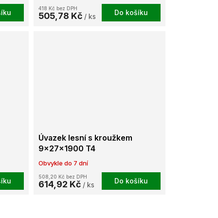
418 Kč bez DPH
íku
Do košíku
505,78 Kč
/ ks
Úvazek lesní s kroužkem
9x27x1900 T4
Obvykle do 7 dní
508,20 Kč bez DPH
íku
Do košíku
614,92 Kč
/ ks