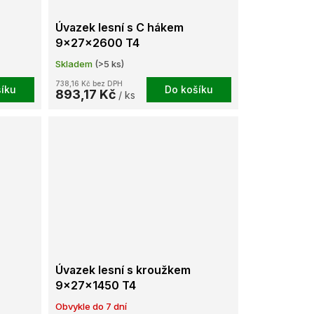
Úvazek lesní s C hákem
9x27x2600 T4
Skladem
(>5 ks)
738,16 Kč bez DPH
íku
Do košíku
893,17 Kč
/ ks
Úvazek lesní s kroužkem
9x27x1450 T4
Obvykle do 7 dní