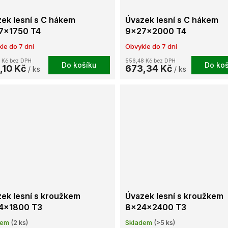
ek lesní s C hákem
Úvazek lesní s C hákem
7x1750 T4
9x27x2000 T4
le do 7 dní
Obvykle do 7 dní
 Kč bez DPH
556,48 Kč bez DPH
Do košíku
Do koš
,10 Kč
673,34 Kč
/ ks
/ ks
ek lesní s kroužkem
Úvazek lesní s kroužkem
4x1800 T3
8x24x2400 T3
dem
(2 ks)
Skladem
(>5 ks)