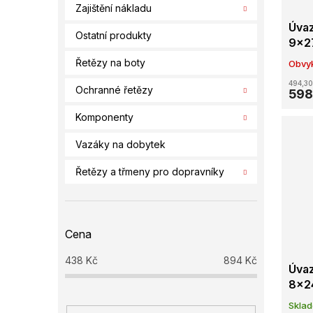
Zajištění nákladu
Úvaz
Ostatní produkty
9x2
Řetězy na boty
Obvyk
494,30
Ochranné řetězy
598
Komponenty
Vazáky na dobytek
Řetězy a třmeny pro dopravníky
Cena
438
Kč
894
Kč
Úvaz
8x2
Skla