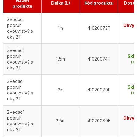
Název
Délka (L)
Kód produktu
Dostu
produktu
Zvedací
popruh
Obvykl
1m
41020072F
dvouvrstvý s
d
oky 2T
Zvedací
popruh
Skl
1,5m
41020074F
dvouvrstvý s
(>5
oky 2T
Zvedací
popruh
Skl
2m
41020079F
dvouvrstvý s
(>5
oky 2T
Zvedací
popruh
Obvykl
2,5m
41020080F
dvouvrstvý s
d
oky 2T