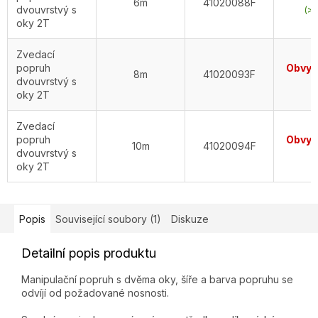
6m
41020088F
dvouvrstvý s
(>5
oky 2T
Zvedací
popruh
Obvykl
8m
41020093F
dvouvrstvý s
d
oky 2T
Zvedací
popruh
Obvykl
10m
41020094F
dvouvrstvý s
d
oky 2T
Popis
Související soubory (1)
Diskuze
Detailní popis produktu
Manipulační popruh s dvěma oky, šíře a barva popruhu se
odvíjí od požadované nosnosti.