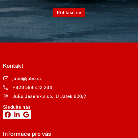
Přihlásit se
Kontakt
jubo
@
jubo.cz
+420 584 412 234
JuBo Jeseník s.r.o., U Jatek 600/2
Sledujte nás
Informace pro vás