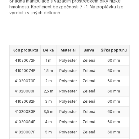
Snadná manipulace s vázacím prostředkem díky nízké
hmotnosti. Koeficient bezpečnosti 7 : 1. Na poptávku lze
vyrobit i v jiných délkách.
Kód produktu
Délka
Materiál
Barva
Šířka popruhu
41020072F
1 m
Polyester
Zelená
60 mm
41020074F
1,5 m
Polyester
Zelená
60 mm
41020079F
2 m
Polyester
Zelená
60 mm
41020080F
2,5 m
Polyester
Zelená
60 mm
41020082F
3 m
Polyester
Zelená
60 mm
41020083F
3,5 m
Polyester
Zelená
60 mm
41020084F
4 m
Polyester
Zelená
60 mm
41020087F
5 m
Polyester
Zelená
60 mm