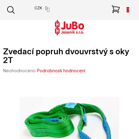
Přejít
NÁKU
CZK
na
obsah
KOŠÍK
Zvedací popruh dvouvrstvý s oky
2T
Průměrné
Neohodnoceno
Podrobnosti hodnocení
hodnocení
produktu
je
0,0
z
5
hvězdiček.