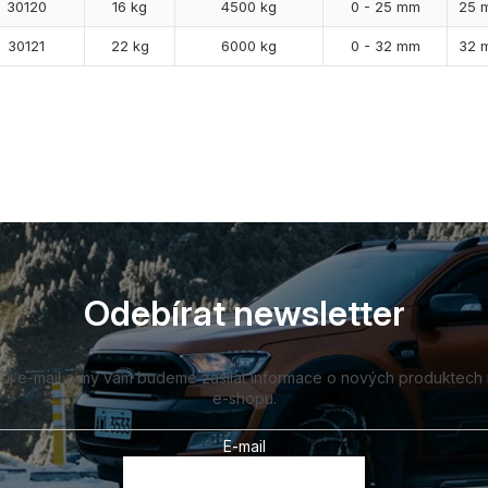
30120
16 kg
4500 kg
0 - 25 mm
25 
30121
22 kg
6000 kg
0 - 32 mm
32 
Odebírat newsletter
vůj e-mail a my vám budeme zasílat informace o nových produktech
e-shopu.
E-mail