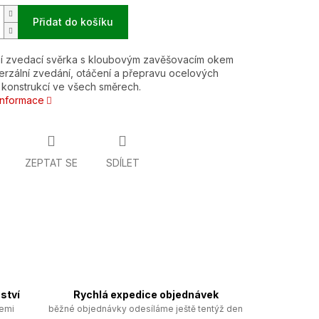
Přidat do košíku
lní zvedací svěrka s kloubovým zavěšovacím okem
erzální zvedání, otáčení a přepravu ocelových
konstrukcí ve všech směrech.
 informace
ZEPTAT SE
SDÍLET
ství
Rychlá expedice objednávek
zemi
běžné objednávky odesíláme ještě tentýž den