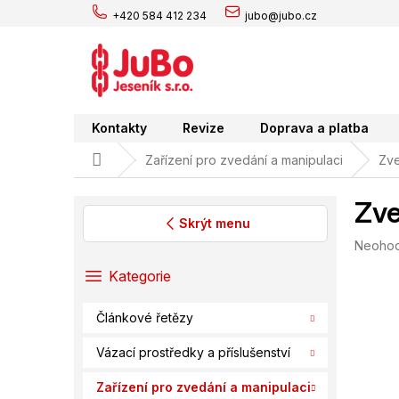
Přejít
+420 584 412 234
jubo@jubo.cz
na
obsah
Kontakty
Revize
Doprava a platba
Domů
Zařízení pro zvedání a manipulaci
Zve
Zv
Skrýt menu
Průměr
Neoho
P
hodnoc
o
Přeskočit
Kategorie
produk
s
kategorie
je
t
0,0
Článkové řetězy
r
z
a
5
Vázací prostředky a příslušenství
hvězdič
n
n
Zařízení pro zvedání a manipulaci