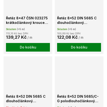
Řetěz 8x47 ČSN 023275
Řetěz 8x52 DIN 5685 C
krátkočlánkový kroucený
dlouhočlánkový
lesklý
galvanicky pozinkovaný
Skladem
(>5 m)
Skladem
(>5 m)
115,10 Kč bez DPH
100,89 Kč bez DPH
139,27 Kč
122,08 Kč
/ m
/ m
Do košíku
Do košíku
Řetěz 8x52 DIN 5685 C
Řetěz 8x52 DIN 5685/C-
dlouhočlánkový
G polodlouhočlánkový
galvanicky pozinkovaný -
nezkoušený lesklý