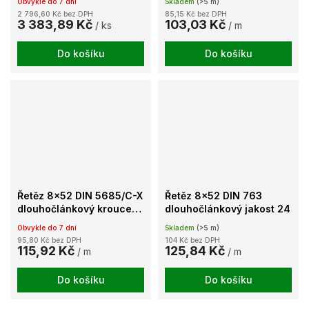
Obvykle do 7 dní
Skladem
(>5 m)
cívka
2 796,60 Kč bez DPH
85,15 Kč bez DPH
3 383,89 Kč
103,03 Kč
/ ks
/ m
Do košíku
Do košíku
Řetěz 8x52 DIN 5685/C-X
Řetěz 8x52 DIN 763
dlouhočlánkový kroucený
dlouhočlánkový jakost 24
lesklý
Obvykle do 7 dní
Skladem
(>5 m)
95,80 Kč bez DPH
104 Kč bez DPH
115,92 Kč
125,84 Kč
/ m
/ m
Do košíku
Do košíku