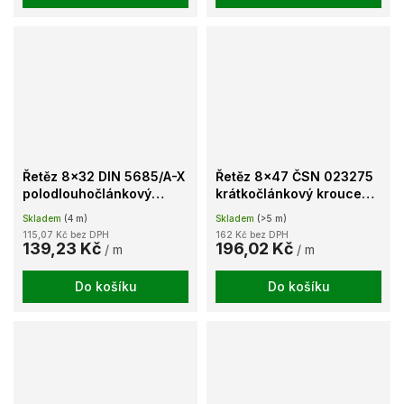
Řetěz 8x32 DIN 5685/A-X
Řetěz 8x47 ČSN 023275
polodlouhočlánkový
krátkočlánkový kroucený
kroucený lesklý
hluboká cementace
Skladem
(4 m)
Skladem
(>5 m)
115,07 Kč bez DPH
162 Kč bez DPH
139,23 Kč
196,02 Kč
/ m
/ m
Do košíku
Do košíku