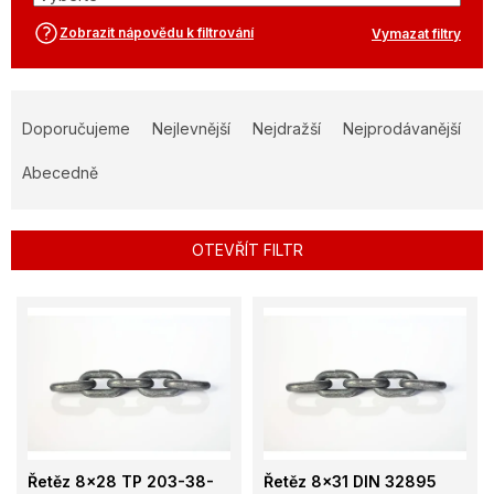
Zobrazit nápovědu k filtrování
Vymazat filtry
Ř
a
Doporučujeme
Nejlevnější
Nejdražší
Nejprodávanější
z
e
Abecedně
n
í
p
OTEVŘÍT FILTR
r
o
V
d
ý
u
p
k
i
t
s
ů
p
r
o
Řetěz 8x28 TP 203-38-
Řetěz 8x31 DIN 32895