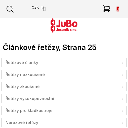
Přejít
NÁKU
CZK
na
obsah
KOŠÍK
Článkové řetězy
, Strana 25
Řetězové články
Řetězy nezkoušené
Řetězy zkoušené
Řetězy vysokopevnostní
Řetězy pro kladkostroje
Nerezové řetězy