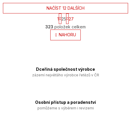
NAČÍST 12 DALŠÍCH
S
1
25
27
t
O
r
323
položek celkem
v
á
l
NAHORU
n
k
á
o
d
v
a
á
c
n
í
í
p
Dceřiná společnost výrobce
r
zázemí největšího výrobce řetězů v ČR
v
k
y
v
ý
Osobní přístup a poradenství
p
pomůžeme s výběrem i revizemi
i
s
u