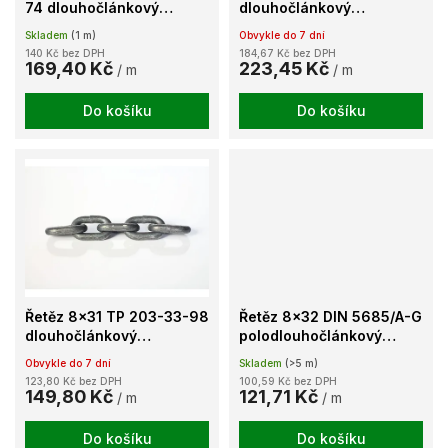
d
74 dlouhočlánkový
dlouhočlánkový
u
kalibrovaný jakost 40
kalibrovaný T8
Skladem
(1 m)
Obvykle do 7 dní
k
140 Kč bez DPH
184,67 Kč bez DPH
t
169,40 Kč
223,45 Kč
/ m
/ m
ů
Do košíku
Do košíku
Řetěz 8x31 TP 203-33-98
Řetěz 8x32 DIN 5685/A-G
dlouhočlánkový
polodlouhočlánkový
kalibrovaný jakost 30
nezkoušený lesklý
Obvykle do 7 dní
Skladem
(>5 m)
123,80 Kč bez DPH
100,59 Kč bez DPH
149,80 Kč
121,71 Kč
/ m
/ m
Do košíku
Do košíku