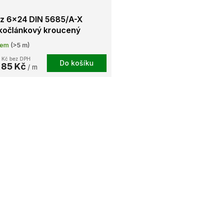
ěz 6x24 DIN 5685/A-X
kočlánkový kroucený
anicky pozinkovaný
dem
(>5 m)
 Kč bez DPH
Do košíku
,85 Kč
/ m
O
v
l
á
d
a
c
í
p
r
v
k
y
v