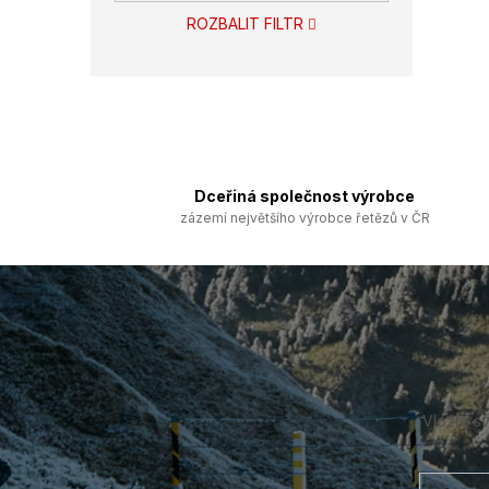
ROZBALIT FILTR
Dceřiná společnost výrobce
zázemí největšího výrobce řetězů v ČR
Z
á
p
a
t
í
Vložte s