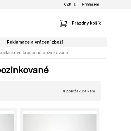
CZK
Přihlášení
NÁKUPNÍ
Prázdný košík
KOŠÍK
Reklamace a vrácení zboží
tkočlánkové kroucené pozinkované
pozinkované
4
položek celkem