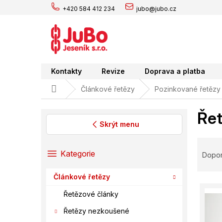
Přejít
+420 584 412 234
jubo@jubo.cz
na
obsah
Kontakty
Revize
Doprava a platba
Domů
Článkové řetězy
Pozinkované řetězy
Řet
Skrýt menu
P
Ř
o
a
Přeskočit
Kategorie
Dopo
s
kategorie
z
t
e
Článkové řetězy
r
V
n
a
Řetězové články
ý
í
n
p
p
Řetězy nezkoušené
n
i
r