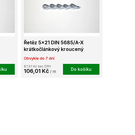
Řetěz 5x21 DIN 5685/A-X
krátkočlánkový kroucený
galvanicky pozinkovaný
Obvykle do 7 dní
87,61 Kč bez DPH
íku
Do košíku
106,01 Kč
/ m