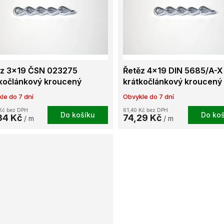
ěz 3x19 ČSN 023275
Řetěz 4x19 DIN 5685/A-X
kočlánkový kroucený
krátkočlánkový kroucený
anicky pozinkovaný
galvanicky pozinkovaný
le do 7 dní
Obvykle do 7 dní
Kč bez DPH
61,40 Kč bez DPH
Do košíku
Do koš
34 Kč
74,29 Kč
/ m
/ m