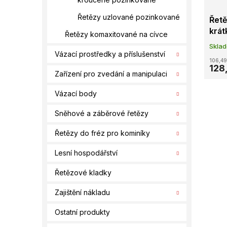
Řetězy uzlované pozinkované
Řet
krát
Řetězy komaxitované na cívce
galv
Skla
Vázací prostředky a příslušenství
106,49
128
Zařízení pro zvedání a manipulaci
Vázací body
Sněhové a záběrové řetězy
Řetězy do fréz pro kominíky
Lesní hospodářství
Řetězové kladky
Zajištění nákladu
Ostatní produkty