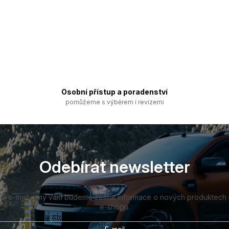
Osobní přístup a poradenství
pomůžeme s výběrem i revizemi
Odebírat newsletter
vůj e-mail a my vám budeme zasílat informace o nových produktech
e-shopu.