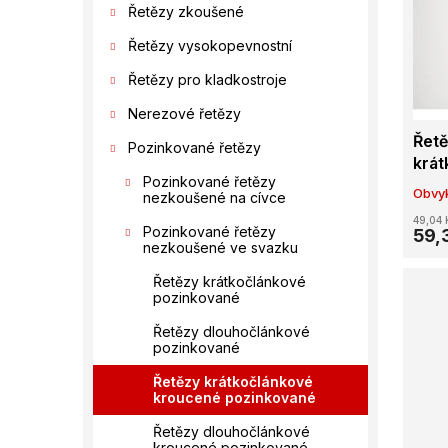
í
s
Řetězy zkoušené
o
p
p
d
Řetězy vysokopevnostní
a
r
u
n
o
k
Řetězy pro kladkostroje
e
d
t
Nerezové řetězy
l
u
ů
Řet
k
Pozinkované řetězy
krát
t
Pozinkované řetězy
galv
ů
Obvyk
nezkoušené na cívce
49,04 
Pozinkované řetězy
59,
nezkoušené ve svazku
Řetězy krátkočlánkové
pozinkované
Řetězy dlouhočlánkové
pozinkované
Řetězy krátkočlánkové
kroucené pozinkované
Řetězy dlouhočlánkové
kroucené pozinkované