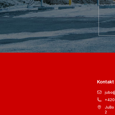
Kontakt
jubo
+420
JuBo 
2