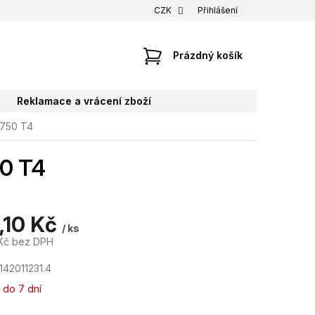
CZK
Přihlášení
NÁKUPNÍ
Prázdný košík
KOŠÍK
Reklamace a vrácení zboží
1750 T4
50 T4
,10 Kč
/ ks
Kč bez DPH
142011231.4
 do 7 dní