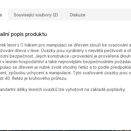
s
Související soubory (2)
Diskuze
ailní popis produktu
ek lesní s C hákem pro manipulaci se dřevem slouží ke svazování 
ližování dřeva v lese. Úvazky jsou vyráběny s největší pečlivostí a 
ozní bezpečnost. Jejich konstrukce i provedení je prověřena dlouh
í v lesním hospodářství a také nejnovějšími bezpečnostními požada
pulaci se dřevem je nutné zvolit vhodný řetěz a to podle předpok
žení, způsobu uchycení a manipulace. Tyto svařované úvazky jsou 
sti 40. Řetěz je kruhového průřezu.
andartní délky lesních úvazků lze vyhotovit na základě poptávky.