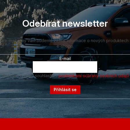
Odebírat newsletter
vůj e-mail a my vám budeme zasílat informace o nových produktech
e-shopu.
E-mail
Vložením e-mailu souhlasíte s
podmínkami ochrany osobních údajů
Přihlásit se