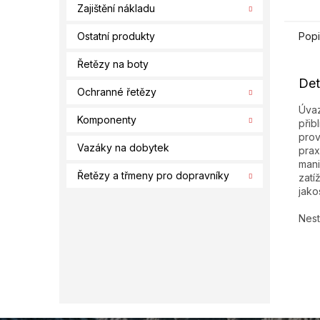
Zajištění nákladu
Popi
Ostatní produkty
Řetězy na boty
Det
Ochranné řetězy
Úvaz
Komponenty
přib
prov
Vazáky na dobytek
prax
mani
Řetězy a třmeny pro dopravníky
zatí
jako
Nest