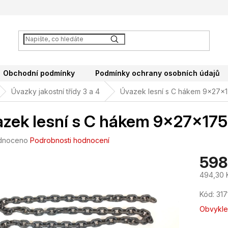
Obchodní podmínky
Podmínky ochrany osobních údajů
Úvazky jakostní třídy 3 a 4
Úvazek lesní s C hákem 9x27x
zek lesní s C hákem 9x27x17
né
dnoceno
Podrobnosti hodnocení
ení
598
tu
494,30 
Měrná
Kód:
317
cena:
ek.
Obvykle