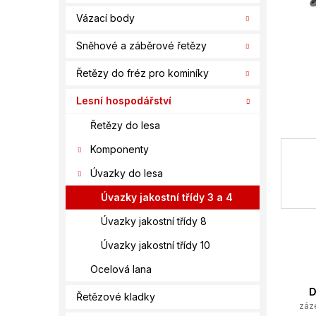
í
Vázací body
p
a
Sněhové a záběrové řetězy
n
e
Řetězy do fréz pro kominíky
l
Lesní hospodářství
Řetězy do lesa
Komponenty
Úvazky do lesa
Úvazky jakostní třídy 3 a 4
Úvazky jakostní třídy 8
Úvazky jakostní třídy 10
Ocelová lana
D
Řetězové kladky
záz