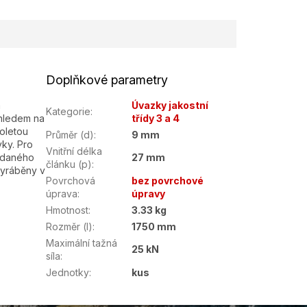
Doplňkové parametry
a
Úvazky jakostní
Kategorie
:
ohledem na
třídy 3 a 4
oletou
Průměr (d)
:
9 mm
vky. Pro
Vnitřní délka
ládaného
27 mm
článku (p)
:
vyráběny v
Povrchová
bez povrchové
úprava
:
úpravy
Hmotnost
:
3.33 kg
Rozměr (l)
:
1750 mm
Maximální tažná
25 kN
síla
:
Jednotky
:
kus