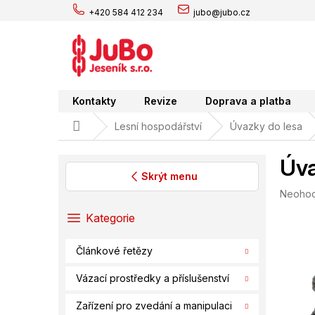
Přejít
+420 584 412 234
jubo@jubo.cz
na
obsah
Kontakty
Revize
Doprava a platba
Domů
Lesní hospodářství
Úvazky do lesa
Úva
Skrýt menu
Průměr
Neoho
P
hodnoc
o
Přeskočit
Kategorie
produk
s
kategorie
je
t
0,0
Článkové řetězy
r
z
a
5
Vázací prostředky a příslušenství
hvězdič
n
n
Zařízení pro zvedání a manipulaci