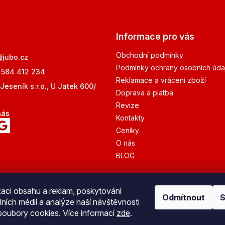
Informace pro vás
Obchodní podmínky
@
jubo.cz
Podmínky ochrany osobních úda
 584 412 234
Reklamace a vrácení zboží
Jeseník s.r.o., U Jatek 600/
Doprava a platba
Revize
nás
Kontakty
Ceníky
O nás
BLOG
zaci obsahu a reklam, poskytování
Odmítnout
S
lních médií a analýze naší návštěvnosti
Bezpečná platba
oubory cookies. Více informací
zde
.