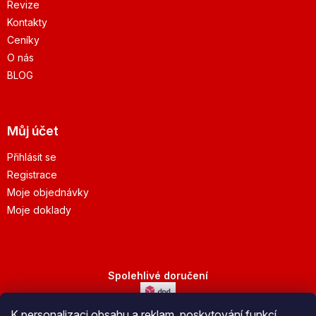
Revize
Kontakty
Ceníky
O nás
BLOG
Můj účet
Přihlásit se
Registrace
Moje objednávky
Moje doklady
Spolehlivé doručení
K personalizaci obsahu a reklam, poskytování funkcí