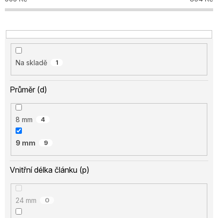
k
t
ů
Na skladě
1
Průměr (d)
8 mm
4
9 mm
9
Vnitřní délka článku (p)
24 mm
0