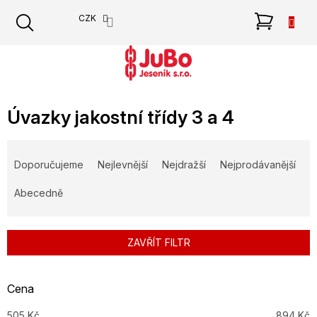
Přejít
NÁKU
CZK
na
obsah
KOŠÍK
Úvazky jakostní třídy 3 a 4
Ř
a
Doporučujeme
Nejlevnější
Nejdražší
Nejprodávanější
z
e
Abecedně
n
í
p
ZAVŘÍT FILTR
r
o
d
Cena
u
505
Kč
894
Kč