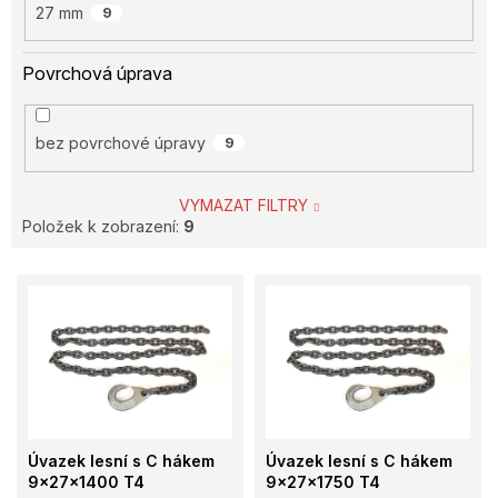
27 mm
9
Povrchová úprava
bez povrchové úpravy
9
VYMAZAT FILTRY
Položek k zobrazení:
9
V
ý
p
i
s
p
r
o
Úvazek lesní s C hákem
Úvazek lesní s C hákem
d
9x27x1400 T4
9x27x1750 T4