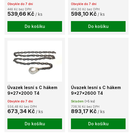
u
Obvykle do 7 dní
Obvykle do 7 dní
k
446 Kč bez DPH
494,30 Kč bez DPH
t
539,66 Kč
598,10 Kč
/ ks
/ ks
ů
Do košíku
Do košíku
Úvazek lesní s C hákem
Úvazek lesní s C hákem
9x27x2000 T4
9x27x2600 T4
Obvykle do 7 dní
Skladem
(>5 ks)
556,48 Kč bez DPH
738,16 Kč bez DPH
673,34 Kč
893,17 Kč
/ ks
/ ks
Do košíku
Do košíku