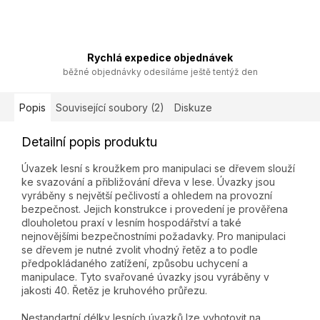
Rychlá expedice objednávek
běžné objednávky odesíláme ještě tentýž den
Popis
Související soubory (2)
Diskuze
Detailní popis produktu
Úvazek lesní s kroužkem pro manipulaci se dřevem slouží
ke svazování a přibližování dřeva v lese. Úvazky jsou
vyráběny s největší pečlivostí a ohledem na provozní
bezpečnost. Jejich konstrukce i provedení je prověřena
dlouholetou praxí v lesním hospodářství a také
nejnovějšími bezpečnostními požadavky. Pro manipulaci
se dřevem je nutné zvolit vhodný řetěz a to podle
předpokládaného zatížení, způsobu uchycení a
manipulace. Tyto svařované úvazky jsou vyráběny v
jakosti 40. Řetěz je kruhového průřezu.
Nestandartní délky lesních úvazků lze vyhotovit na