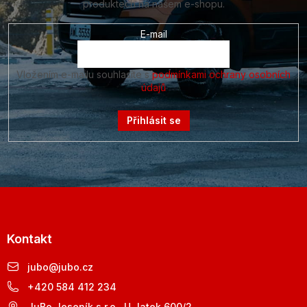
produktech na našem e-shopu.
E-mail
Vložením e-mailu souhlasíte s
podmínkami ochrany osobních
údajů
Přihlásit se
Kontakt
jubo
@
jubo.cz
+420 584 412 234
JuBo Jeseník s.r.o., U Jatek 600/2