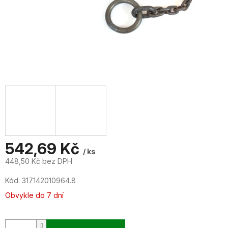
542,69 Kč
/ ks
448,50 Kč bez DPH
Měrná
Kód:
317142010964.8
cena:
Obvykle do 7 dní