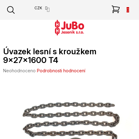
Přejít
NÁKU
CZK
na
obsah
KOŠÍK
Úvazek lesní s kroužkem
9x27x1600 T4
Průměrné
Neohodnoceno
Podrobnosti hodnocení
hodnocení
produktu
je
0,0
z
5
hvězdiček.