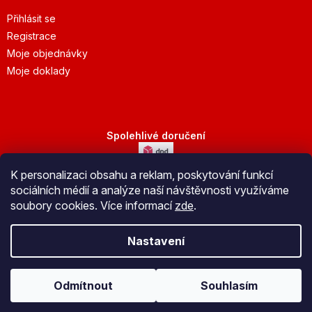
Přihlásit se
Registrace
Moje objednávky
Moje doklady
Spolehlivé doručení
K personalizaci obsahu a reklam, poskytování funkcí
Bezpečná platba
sociálních médií a analýze naší návštěvnosti využíváme
soubory cookies. Více informací
zde
.
Nastavení
Vytvořil Shoptet
Odmítnout
Souhlasím
Copyright 2026
JuBo Jeseník s.r.o.
. Všechna práva vyhrazena.
Upravit nastavení cookies