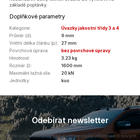
základě poptávky.
Doplňkové parametry
Kategorie
:
Úvazky jakostní třídy 3 a 4
Průměr (d)
:
9 mm
Vnitřní délka článku (p)
:
27 mm
Povrchová úprava
:
bez povrchové úpravy
Hmotnost
:
3.23 kg
Rozměr (l)
:
1600 mm
Maximální tažná síla
:
20 kN
Jednotky
:
kus
Z
á
p
a
Odebírat newsletter
t
í
Vložte svůj e-mail a my vám budeme zasílat informace o nových